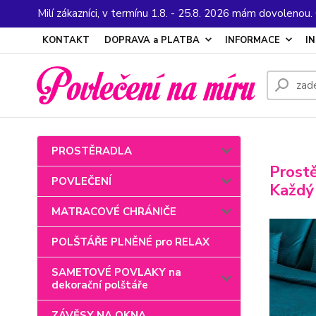
Milí zákazníci, v termínu 1.8. - 25.8. 2026 mám dovolenou
KONTAKT
DOPRAVA a PLATBA
INFORMACE
I
PROSTĚRADLA
Prostě
POVLEČENÍ
Každý 
MATRACOVÉ CHRÁNIČE
POLŠTÁŘE PLNĚNÉ pro RELAX
SAMETOVÉ POVLAKY na
dekorační polštáře
ZÁVĚSY NA OKNA