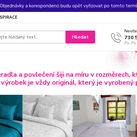
. Objednávky a korespondenci budu opět vyřizovat po tomto termín
NSPIRACE
Nevíte
Hledat
730 
Po-Pá 
radla a povlečení šiji na míru v rozměrech,
kt
výrobek je vždy originál, který je
vyrobený