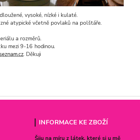
loužené, vysoké, nízké i kulaté.
ůzné atypické včetně povlaků na polštáře.
eriálu a rozměrů.
tku mezi 9-16 hodinou.
seznam.cz
. Děkuji
INFORMACE KE ZBOŽÍ
Šiju na míru z látek, které si u mě