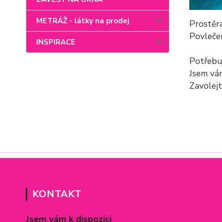
METRÁŽ - látky na prodej
Prostěra
Povlečen
INSPIRACE
Potřebu
Jsem vá
Zavolej
KONTAKT
Jsem vám k dispozici