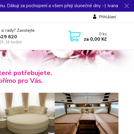
u. Děkuji za pochopení a všem přeji slunečné dny :-) Ivana
Přihlášení
 si rady? Zavolejte.
0
ks
529 620
za
0,00 Kč
(9-16 hodin)
eré potřebujete.
přímo pro Vás.