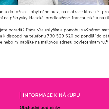
dla do ložnice i obytného auta, na matrace klasické, prod
í na přikrývky klasické, prodloužené, francouzské a na r
jete poradit?
Ráda Vás uslyším a pomohu s výběrem mat
m k dispozici na telefonu 730 529 620 od pondělí do pá
te nebo mi napište na mailovou adresu
povleceninamiru@
INFORMACE K NÁKUPU
Obchodní podmínky