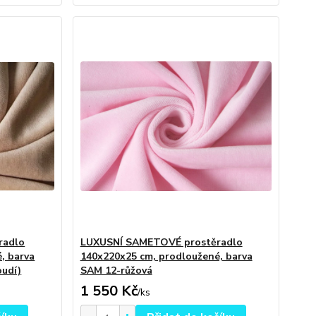
radlo
LUXUSNÍ SAMETOVÉ prostěradlo
, barva
140x220x25 cm, prodloužené, barva
oudí)
SAM 12-růžová
1 550 Kč
/
ks