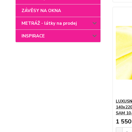
ZÁVĚSY NA OKNA
METRÁŽ - látky na prodej
INSPIRACE
LUXUSN
140x220
SAM 10-
1 550