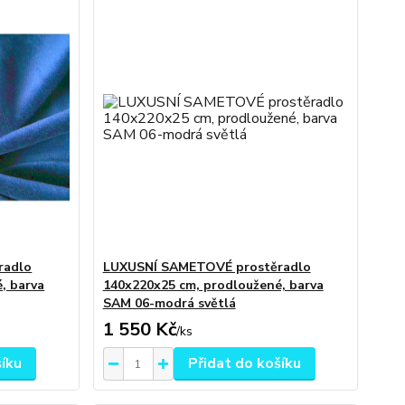
radlo
LUXUSNÍ SAMETOVÉ prostěradlo
, barva
140x220x25 cm, prodloužené, barva
SAM 06-modrá světlá
1 550 Kč
/
ks
šíku
Přidat do košíku