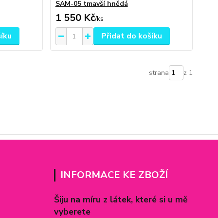
SAM-05 tmavší hnědá
1 550 Kč
/
ks
šíku
Přidat do košíku
strana
z 1
INFORMACE KE ZBOŽÍ
Šiju na míru z látek, které si u mě
vyberete