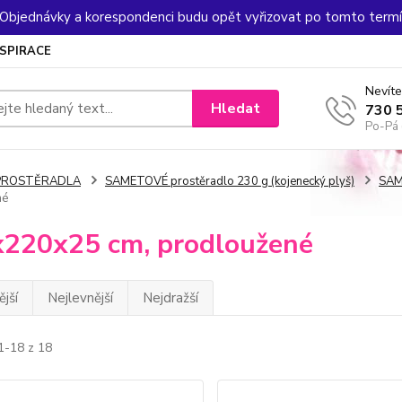
. Objednávky a korespondenci budu opět vyřizovat po tomto termín
NSPIRACE
Nevíte
Hledat
730 
Po-Pá 
PROSTĚRADLA
SAMETOVÉ prostěradlo 230 g (kojenecký plyš)
SAM
né
220x25 cm, prodloužené
jší
Nejlevnější
Nejdražší
1-18 z 18