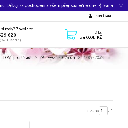
u. Děkuji za pochopení a všem přeji slunečné dny :-) Ivana
Přihlášení
 si rady? Zavolejte.
0
ks
529 620
za
0,00 Kč
(9-16 hodin)
ETOVÉ prostěradlo ATYP1, výška 20-25 cm
140x220x25 cm,
strana
z 1