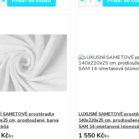
Přidat do košíku
Přidat do ko
Í SAMETOVÉ prostěradlo
LUXUSNÍ SAMETOVÉ prostě
x25 cm, prodloužené, barva
140x220x25 cm, prodloužené
bílá
SAM 14-smetanová (slonová
 Kč
1 550 Kč
/
ks
/
ks