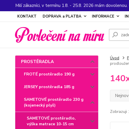
Milí zákazníci, v termínu 1.8. - 25.8. 2026 mám dovolenou
KONTAKT
DOPRAVA a PLATBA
INFORMACE
I
Úvod
PROSTĚRADLA
prodlouže
FROTÉ prostěradlo 190 g
140x
JERSEY prostěradla 185 g
Nejnově
SAMETOVÉ prostěradlo 230 g
(kojenecký plyš)
Zobrazuji 
SAMETOVÉ prostěradlo,
výška matrace 10-15 cm