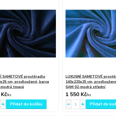
Í SAMETOVÉ prostěradlo
LUXUSNÍ SAMETOVÉ prostě
x25 cm, prodloužené, barva
140x220x25 cm, prodloužené
-modrá tmavá
SAM 02-modrá střední
 Kč
1 550 Kč
/
ks
/
ks
Přidat do košíku
Přidat do ko