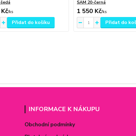
-šedá
SAM 20-černá
 Kč
1 550 Kč
/
ks
/
ks
Přidat do košíku
Přidat do ko
INFORMACE K NÁKUPU
Obchodní podmínky