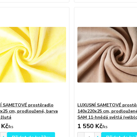
Í SAMETOVÉ prostěradlo
LUXUSNÍ SAMETOVÉ prostě
x25 cm, prodloužené, barva
140x220x25 cm, prodloužené
žlutá
SAM 11-hnědá světlá (velbl
 Kč
1 550 Kč
/
ks
/
ks