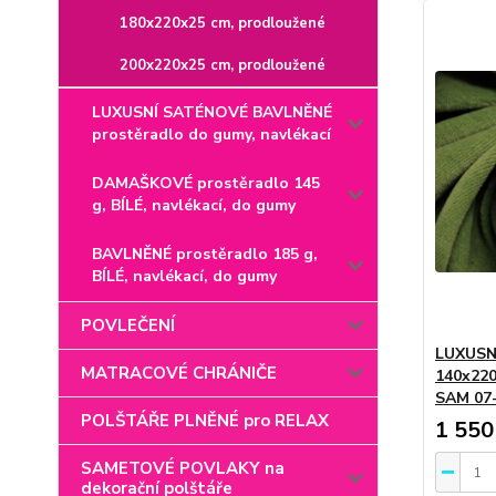
180x220x25 cm, prodloužené
200x220x25 cm, prodloužené
LUXUSNÍ SATÉNOVÉ BAVLNĚNÉ
prostěradlo do gumy, navlékací
DAMAŠKOVÉ prostěradlo 145
g, BÍLÉ, navlékací, do gumy
BAVLNĚNÉ prostěradlo 185 g,
BÍLÉ, navlékací, do gumy
POVLEČENÍ
LUXUSN
MATRACOVÉ CHRÁNIČE
140x220
SAM 07-
POLŠTÁŘE PLNĚNÉ pro RELAX
1 550
SAMETOVÉ POVLAKY na
dekorační polštáře