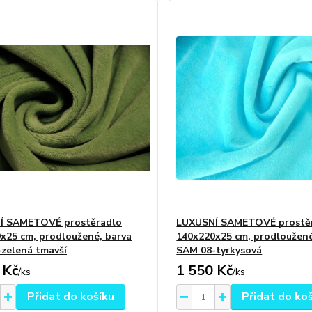
Í SAMETOVÉ prostěradlo
LUXUSNÍ SAMETOVÉ prostě
x25 cm, prodloužené, barva
140x220x25 cm, prodloužené
zelená tmavší
SAM 08-tyrkysová
 Kč
1 550 Kč
/
ks
/
ks
Přidat do košíku
Přidat do ko