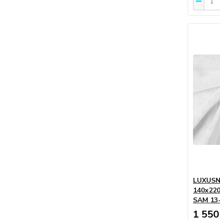
LUXUSN
140x220
SAM 13-
1 550