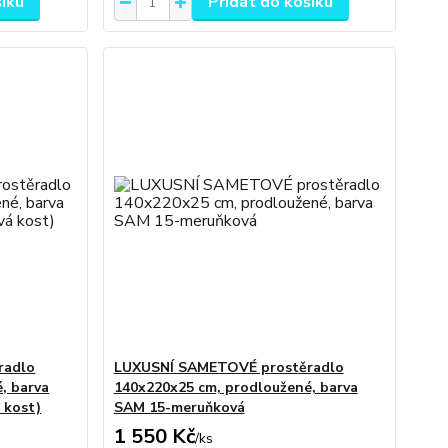
šíku
Přidat do košíku
radlo
LUXUSNÍ SAMETOVÉ prostěradlo
, barva
140x220x25 cm, prodloužené, barva
 kost)
SAM 15-meruňková
1 550 Kč
/
ks