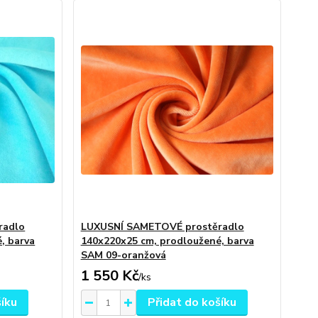
radlo
LUXUSNÍ SAMETOVÉ prostěradlo
, barva
140x220x25 cm, prodloužené, barva
SAM 09-oranžová
1 550 Kč
/
ks
šíku
Přidat do košíku