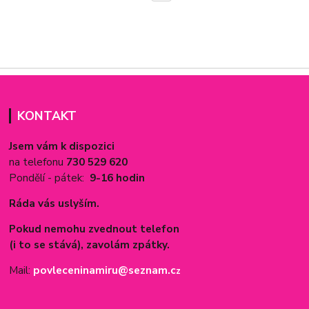
KONTAKT
Jsem vám k dispozici
na telefonu
730 529 620
Pondělí - pátek:
9-16 hodin
Ráda vás uslyším.
Pokud nemohu zvednout telefon
(i to se stává), zavolám zpátky.
Mail:
povleceninamiru@seznam.c
z