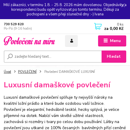
Milí zákazníci, v termínu 1.8. - 25.8. 2026 mám dovolenou. Objednávky a
korespondenci budu opět vyřizovat po tomto termínu. Děkuji za
pochopení a všem přeji slunečné dny :-) Ivana
0
ks
730 529 620
za
0,00 Kč
Po-Pá (9-16 hodin)
Menu
Hledat
Úvod
POVLEČENÍ
Povlečení DAMAŠKOVÉ LUXUSNÍ
Luxusní damaškové povlečení
Luxusní damaškové povlečení splňuje ty nejvyšší nároky na
kvalitní ložní prádlo a které
bude ozdobou vaší ložnice.
Povlečení je elegantní, hedvábně lesklé, hezky splývá, je velice
příjemné na dotek. Nabízí vám
skvělé užitné vlastnosti,
zachovává si rozměry i tvary po celou dobu používání.
Látky na
povlečení jsou utkané ze 100% česaných bavlněných přízí ceněné