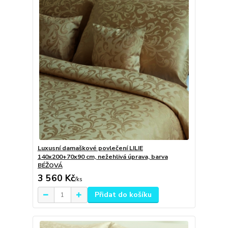
Luxusní damaškové povlečení LILIE
140x200+70x90 cm, nežehlivá úprava, barva
BÉŽOVÁ
3 560 Kč
/
ks
Přidat do košíku