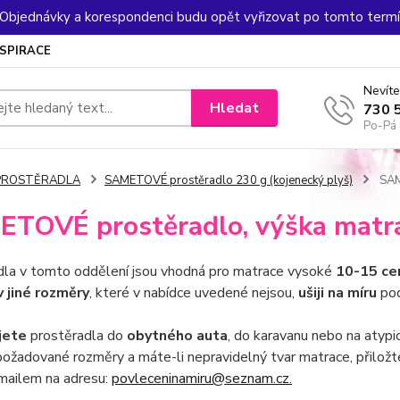
. Objednávky a korespondenci budu opět vyřizovat po tomto termín
NSPIRACE
Nevíte
Hledat
730 
Po-Pá 
PROSTĚRADLA
SAMETOVÉ prostěradlo 230 g (kojenecký plyš)
SAM
TOVÉ prostěradlo, výška matr
dla v tomto oddělení jsou vhodná pro matrace vysoké
10-15 ce
v jiné rozměry
, které v nabídce uvedené nejsou,
ušiji na míru
pod
jete
prostěradla do
obytného auta
, do karavanu nebo na atyp
ožadované rozměry a máte-li nepravidelný tvar matrace, přiložte
mailem na adresu:
povleceninamiru@seznam.cz.