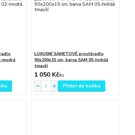
radlo
LUXUSNÍ SAMETOVÉ prostěradlo
2-modrá
90x200x15 cm, barva SAM 05-hnědá
tmavší
1 050 Kč
/
ks
šíku
Přidat do košíku