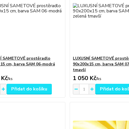
Í SAMETOVÉ prostěradlo
LUXUSNÍ SAMETOVÉ prostě
15 cm, barva SAM 06-modrá
90x200x15 cm, barva SAM 07
tmavší
 Kč
1 050 Kč
/
ks
/
ks
Přidat do košíku
Přidat do ko