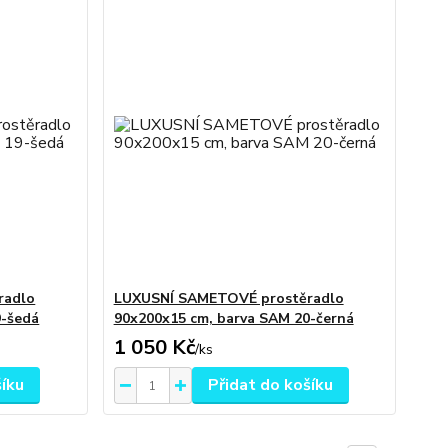
radlo
LUXUSNÍ SAMETOVÉ prostěradlo
9-šedá
90x200x15 cm, barva SAM 20-černá
1 050 Kč
/
ks
šíku
Přidat do košíku