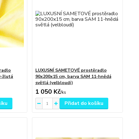
radlo
LUXUSNÍ SAMETOVÉ prostěradlo
-žlutá
90x200x15 cm, barva SAM 11-hnědá
světlá (velbloudí)
1 050 Kč
/
ks
šíku
Přidat do košíku