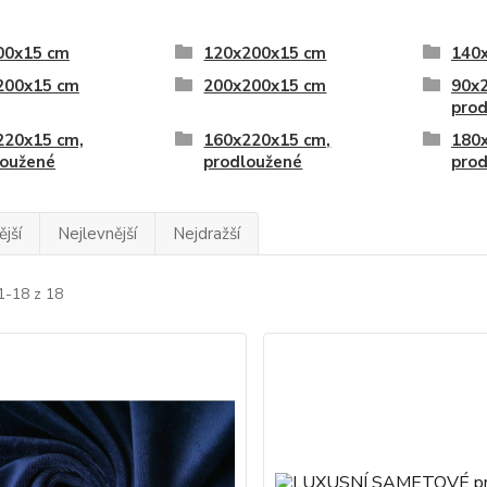
00x15 cm
120x200x15 cm
140
200x15 cm
200x200x15 cm
90x
pro
220x15 cm,
160x220x15 cm,
180
loužené
prodloužené
pro
jší
Nejlevnější
Nejdražší
1-18 z 18