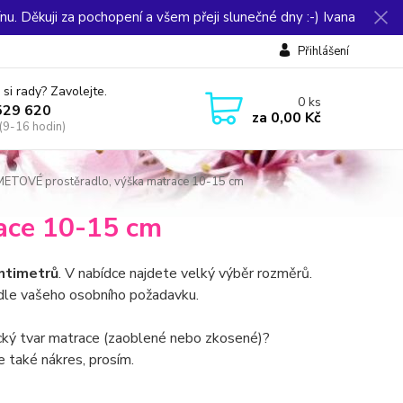
u. Děkuji za pochopení a všem přeji slunečné dny :-) Ivana
Přihlášení
 si rady? Zavolejte.
0
ks
529 620
za
0,00 Kč
(9-16 hodin)
ETOVÉ prostěradlo, výška matrace 10-15 cm
ace 10-15 cm
ntimetrů
. V nabídce najdete velký výběr rozměrů.
le vašeho osobního požadavku.
ický tvar matrace (zaoblené nebo zkosené)?
 také nákres, prosím.