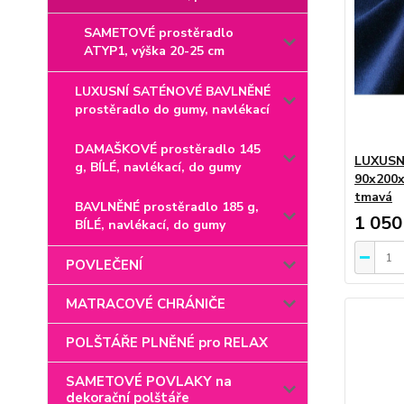
SAMETOVÉ prostěradlo
ATYP1, výška 20-25 cm
LUXUSNÍ SATÉNOVÉ BAVLNĚNÉ
prostěradlo do gumy, navlékací
DAMAŠKOVÉ prostěradlo 145
LUXUSN
g, BÍLÉ, navlékací, do gumy
90x200x
tmavá
BAVLNĚNÉ prostěradlo 185 g,
1 050
BÍLÉ, navlékací, do gumy
POVLEČENÍ
MATRACOVÉ CHRÁNIČE
POLŠTÁŘE PLNĚNÉ pro RELAX
SAMETOVÉ POVLAKY na
dekorační polštáře