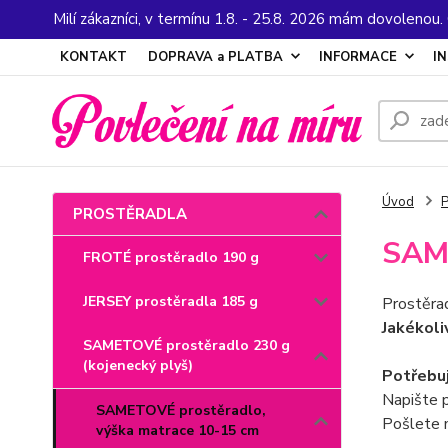
Milí zákazníci, v termínu 1.8. - 25.8. 2026 mám dovolenou
KONTAKT
DOPRAVA a PLATBA
INFORMACE
I
Úvod
PROSTĚRADLA
SAME
FROTÉ prostěradlo 190 g
JERSEY prostěradla 185 g
Prostěra
Jakékoli
SAMETOVÉ prostěradlo 230 g
(kojenecký plyš)
Potřebu
Napište p
SAMETOVÉ prostěradlo,
Pošlete 
výška matrace 10-15 cm