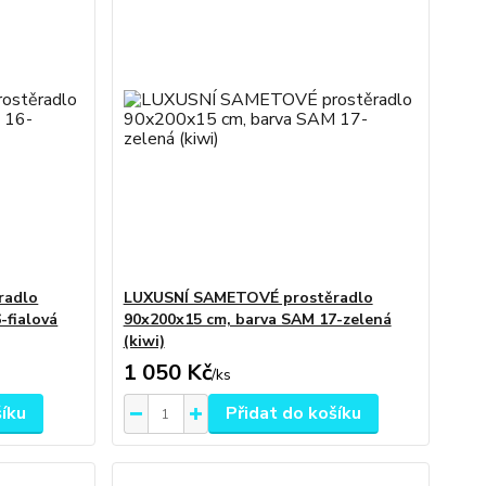
radlo
LUXUSNÍ SAMETOVÉ prostěradlo
-fialová
90x200x15 cm, barva SAM 17-zelená
(kiwi)
1 050 Kč
/
ks
šíku
Přidat do košíku