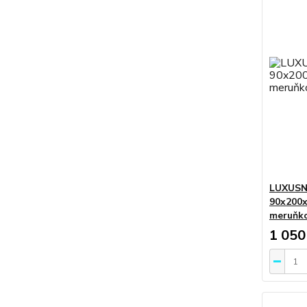
LUXUSN
90x200x
meruňk
1 050