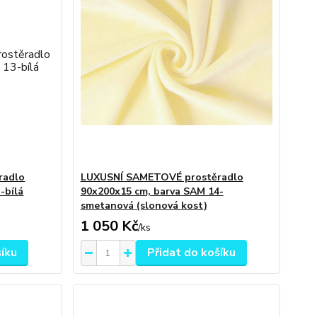
radlo
LUXUSNÍ SAMETOVÉ prostěradlo
-bílá
90x200x15 cm, barva SAM 14-
smetanová (slonová kost)
1 050 Kč
/
ks
šíku
Přidat do košíku