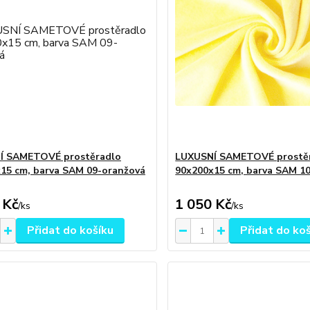
Í SAMETOVÉ prostěradlo
LUXUSNÍ SAMETOVÉ prostě
15 cm, barva SAM 09-oranžová
90x200x15 cm, barva SAM 10
 Kč
1 050 Kč
/
ks
/
ks
Přidat do košíku
Přidat do ko