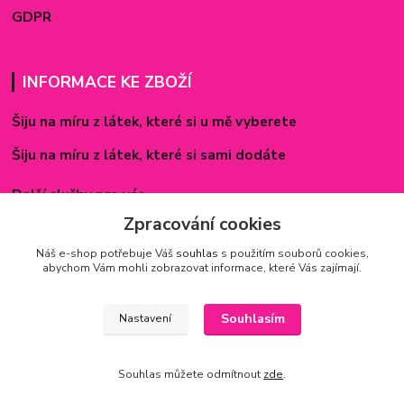
GDPR
INFORMACE KE ZBOŽÍ
Šiju na míru z látek, které si u mě vyberete
Šiju na míru z látek, které si sami dodáte
Další služby pro vás
Zpracování cookies
Způsoby zapínání povlečení
Náš e-shop potřebuje Váš
souhlas
s použitím souborů cookies,
Rozměry prostěradel
abychom Vám mohli zobrazovat informace, které Vás zajímají.
Inspirace - realizované zakázky
Souhlasím
Nastavení
Souhlas můžete odmítnout
zde
.
Vytvořeno na
Eshop-rychle.cz