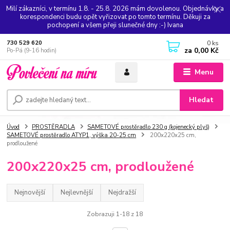
Milí zákazníci, v termínu 1.8. - 25.8. 2026 mám dovolenou. Objednávky a
korespondenci budu opět vyřizovat po tomto termínu. Děkuji za
pochopení a všem přeji slunečné dny :-) Ivana
0
ks
730 529 620
za
0,00 Kč
Po-Pá (9-16 hodin)
Menu
Hledat
Úvod
PROSTĚRADLA
SAMETOVÉ prostěradlo 230 g (kojenecký plyš)
SAMETOVÉ prostěradlo ATYP1, výška 20-25 cm
200x220x25 cm,
prodloužené
200x220x25 cm, prodloužené
Nejnovější
Nejlevnější
Nejdražší
Zobrazuji 1-18 z 18