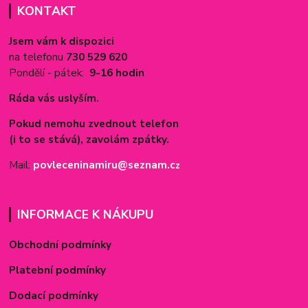
KONTAKT
Jsem vám k dispozici
na telefonu
730 529 620
Pondělí - pátek:
9-16 hodin
Ráda vás uslyším.
Pokud nemohu zvednout telefon
(i to se stává), zavolám zpátky.
Mail:
povleceninamiru@seznam.c
z
INFORMACE K NÁKUPU
Obchodní podmínky
Platební podmínky
Dodací podmínky