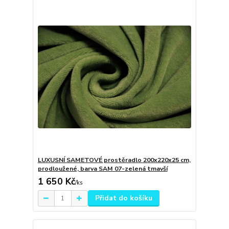
LUXUSNÍ SAMETOVÉ prostěradlo 200x220x25 cm,
prodloužené, barva SAM 07-zelená tmavší
1 650 Kč
/
ks
Přidat do košíku