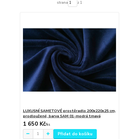
strana
z 1
LUXUSNÍ SAMETOVÉ prostěradlo 200x220x25 cm,
prodloužené, barva SAM 01-modrá tmavá
1 650 Kč
/
ks
Přidat do košíku