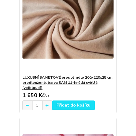
LUXUSNÍ SAMETOVÉ prostěradlo 200x220x25 cm,
prodloužené, barva SAM 11-hnědá světlá
(velbloudí)
1 650 Kč
/
ks
Přidat do košíku