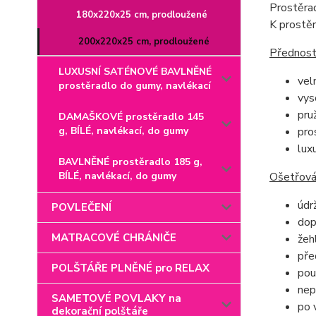
Prostěrad
180x220x25 cm, prodloužené
K prostě
200x220x25 cm, prodloužené
Přednost
LUXUSNÍ SATÉNOVÉ BAVLNĚNÉ
vel
prostěradlo do gumy, navlékací
vys
pru
DAMAŠKOVÉ prostěradlo 145
g, BÍLÉ, navlékací, do gumy
pro
lux
BAVLNĚNÉ prostěradlo 185 g,
BÍLÉ, navlékací, do gumy
Ošetřován
údr
POVLEČENÍ
dop
MATRACOVÉ CHRÁNIČE
žeh
pře
POLŠTÁŘE PLNĚNÉ pro RELAX
pou
nep
SAMETOVÉ POVLAKY na
po 
dekorační polštáře