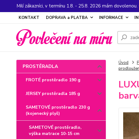
Milí zákazníci, v termínu 1.8. - 25.8. 2026 mám dovolenou
KONTAKT
DOPRAVA a PLATBA
INFORMACE
I
Úvod
PROSTĚRADLA
prodlouže
FROTÉ prostěradlo 190 g
LUXU
barv
JERSEY prostěradla 185 g
SAMETOVÉ prostěradlo 230 g
(kojenecký plyš)
SAMETOVÉ prostěradlo,
výška matrace 10-15 cm