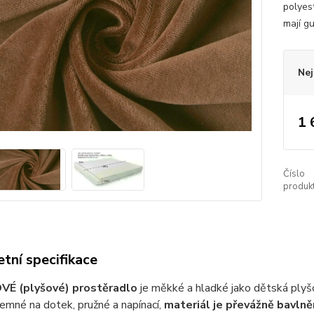
polyest
mají gu
Nej
1 
Číslo
produkt
tní specifikace
É (plyšové) prostěradlo
je měkké a hladké jako dětská plyš
jemné na dotek, pružné a napínací,
materiál je převážně bavlně