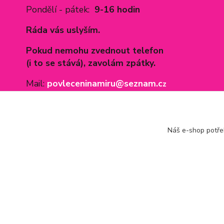
Pondělí - pátek:
9-16 hodin
Ráda vás uslyším.
Pokud nemohu zvednout telefon
(i to se stává), zavolám zpátky.
Mail:
povleceninamiru@seznam.c
z
Náš e-shop potř