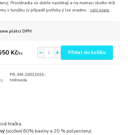
eru). Prostěradla se dobře navlékají a na matraci skvěle drží,
mu v tunýlku (v případě potřeby ji lze snadno...
celý popis
sme plátci DPH
650 Kč
Přidat do košíku
/
ks
PR-SM-20022025-
u:
tmhneda
ová hračka.
ný
(složení 80% bavlny a 20 % polyesteru).