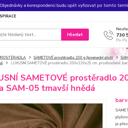
. Objednávky a korespondenci budu opět vyřizovat po tomto termín
NSPIRACE
Nevíte
Hledat
730 
Po-Pá 
PROSTĚRADLA
SAMETOVÉ prostěradlo 230 g (kojenecký plyš)
SAM
né
LUXUSNÍ SAMETOVÉ prostěradlo 200x220x25 cm, prodloužené, bar
SNÍ SAMETOVÉ prostěradlo 20
a SAM-05 tmavší hnědá
barv
SAMETO
plyšov
je pře