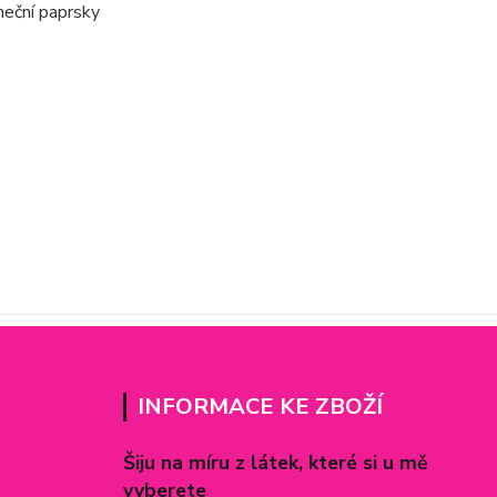
uneční paprsky
INFORMACE KE ZBOŽÍ
Šiju na míru z látek, které si u mě
vyberete