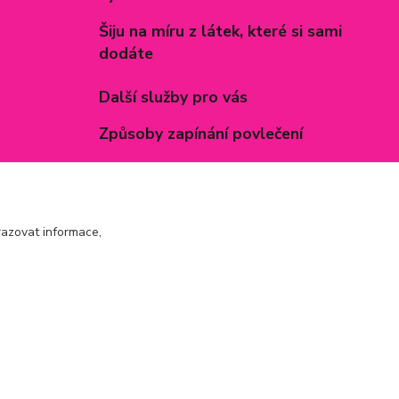
Šiju na míru z látek, které si sami
dodáte
Další služby pro vás
Způsoby zapínání povlečení
Rozměry prostěradel
Inspirace - realizované zakázky
azovat informace,
Vytvořeno na
Eshop-rychle.cz