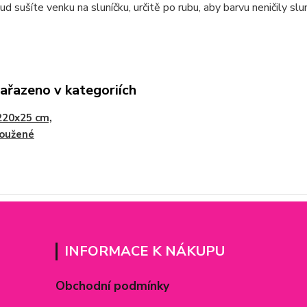
ud sušíte venku na sluníčku, určitě po rubu, aby barvu neničily sl
zařazeno v kategoriích
220x25 cm,
loužené
INFORMACE K NÁKUPU
Obchodní podmínky