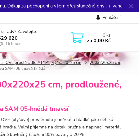
u. Děkuji za pochopení a všem přeji slunečné dny :-) Ivana
Přihlášení
 si rady? Zavolejte.
0
ks
529 620
za
0,00 Kč
(9-16 hodin)
ETOVÉ prostěradlo ATYP1, výška 20-25 cm
200x220x25 cm,
va SAM-05 tmavší hnědá
0x220x25 cm, prodloužené,
a SAM 05-hnědá tmavší
VÉ (plyšové) prostěradlo je měkké a hladké jako dětská
á hračka. Velmi příjemné na dotek, pružné a napínací, materiál
vážně bavlněný (složení 80% bavlny a 20 %