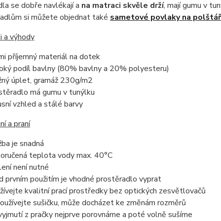
la se dobře navlékají a
na matraci skvěle drží
, mají gumu v tu
radlům si můžete objednat také
sametové povlaky na polštá
i a výhody
mi příjemný materiál na dotek
oký podíl bavlny (80% bavlny a 20% polyesteru)
žný úplet, gramáž 230g/m2
stěradlo má gumu v tunýlku
usní vzhled a stálé barvy
í a praní
žba je snadná
oručená teplota vody max. 40°C
lení není nutné
d prvním použitím je vhodné prostěradlo vyprat
žívejte kvalitní prací prostředky bez optických zesvětlovačů
oužívejte sušičku, může docházet ke změnám rozměrů
vyjmutí z pračky nejprve porovnáme a poté volně sušíme