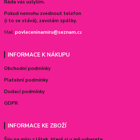
Ráda vás uslyším.
Pokud nemohu zvednout telefon
(i to se stává), zavolám zpátky.
Mail:
povleceninamiru@seznam.c
z
INFORMACE K NÁKUPU
Obchodní podmínky
Platební podmínky
Dodací podmínky
GDPR
INFORMACE KE ZBOŽÍ
Šiju na míru z látek, které si u mě vyberete