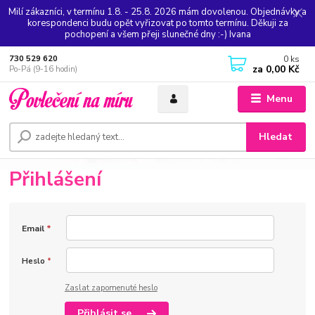
Milí zákazníci, v termínu 1.8. - 25.8. 2026 mám dovolenou. Objednávky a
korespondenci budu opět vyřizovat po tomto termínu. Děkuji za
pochopení a všem přeji slunečné dny :-) Ivana
0
ks
730 529 620
za
0,00 Kč
Po-Pá (9-16 hodin)
Menu
Hledat
Přihlášení
Email
*
Heslo
*
Zaslat zapomenuté heslo
Přihlásit se