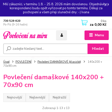
Milí zákazníci, v termínu 1.8. - 25.8. 2026 mám dovolenou. Objednávky a
korespondenci budu opět vyřizovat po tomto termínu. Děkuji za
pochopení a všem přeji slunečné dny :-) Ivana
0
ks
730 529 620
za
0,00 Kč
Po-Pá (9-16 hodin)
Menu
Hledat
Úvod
POVLEČENÍ
Povlečení DAMAŠKOVÉ (klasické)
140x200 +
70x90 cm
Povlečení damaškové 140x200 +
70x90 cm
Nejnovější
Nejlevnější
Nejdražší
Zobrazuji 1-13 z 13