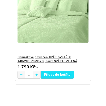
Damaškové povlečení KVĚT SVLAČEC
140x200+70x90 cm, barva SVĚTLE ZELENÁ
1 790 Kč
/
ks
Přidat do košíku