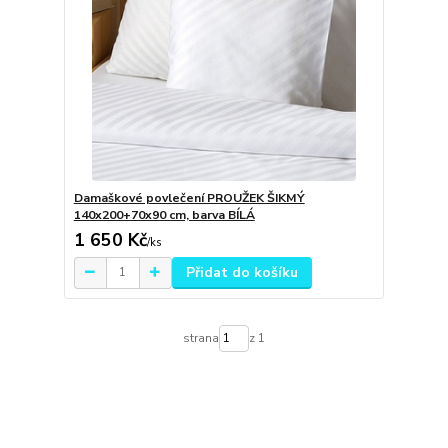
Damaškové povlečení PROUŽEK ŠIKMÝ
140x200+70x90 cm, barva BÍLÁ
1 650 Kč
/
ks
Přidat do košíku
strana
z 1