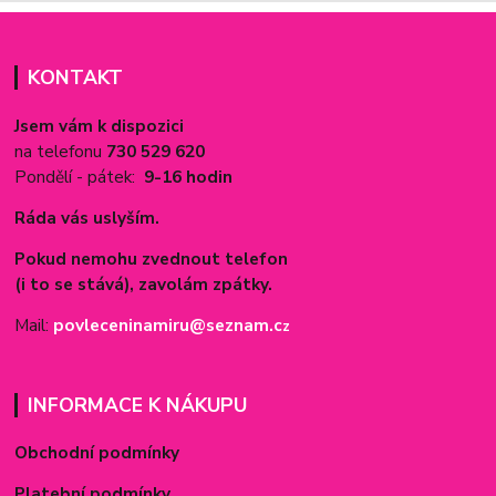
KONTAKT
Jsem vám k dispozici
na telefonu
730 529 620
Pondělí - pátek:
9-16 hodin
Ráda vás uslyším.
Pokud nemohu zvednout telefon
(i to se stává), zavolám zpátky.
Mail:
povleceninamiru@seznam.c
z
INFORMACE K NÁKUPU
Obchodní podmínky
Platební podmínky