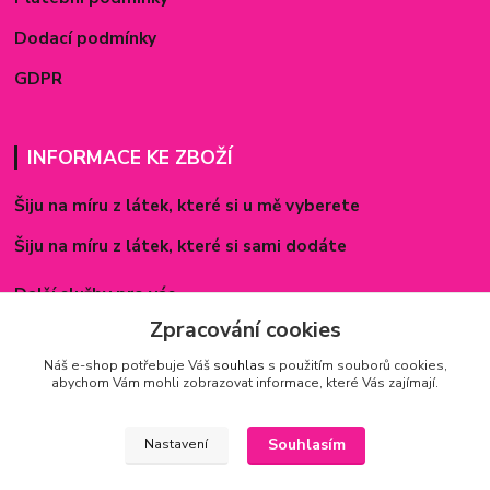
Dodací podmínky
GDPR
INFORMACE KE ZBOŽÍ
Šiju na míru z látek, které si u mě vyberete
Šiju na míru z látek, které si sami dodáte
Další služby pro vás
Zpracování cookies
Způsoby zapínání povlečení
Náš e-shop potřebuje Váš
souhlas
s použitím souborů cookies,
Rozměry prostěradel
abychom Vám mohli zobrazovat informace, které Vás zajímají.
Inspirace - realizované zakázky
Souhlasím
Nastavení