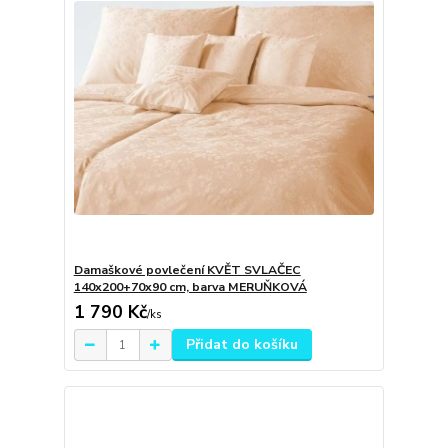
Damaškové povlečení KVĚT SVLAČEC
140x200+70x90 cm, barva MERUŇKOVÁ
1 790 Kč
/
ks
Přidat do košíku