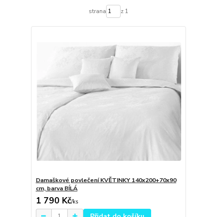
strana
z 1
Damaškové povlečení KVĚTINKY 140x200+70x90
cm, barva BÍLÁ
1 790 Kč
/
ks
Přidat do košíku