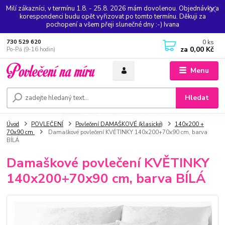
Milí zákazníci, v termínu 1.8. - 25.8. 2026 mám dovolenou. Objednávky a
korespondenci budu opět vyřizovat po tomto termínu. Děkuji za
pochopení a všem přeji slunečné dny :-) Ivana
0
ks
730 529 620
za
0,00 Kč
Po-Pá (9-16 hodin)
Menu
Hledat
Úvod
POVLEČENÍ
Povlečení DAMAŠKOVÉ (klasické)
140x200 +
70x90 cm
Damaškové povlečení KVĚTINKY 140x200+70x90 cm, barva
BÍLÁ
Damaškové povlečení KVĚTINKY
140x200+70x90 cm, barva BÍLÁ