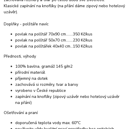
Klasické zapínání na knoflíky (na přání dáme zipový nebo hotelový
uzávěr).
Doplňky - polštáře navíc
povlak na polštář 70x90 cm........350 Kč/kus
povlak na polštář 50x70 cm........230 Kč/kus
povlak na polštářek 40x40 cm...150 Kč/kus
Přednosti, výhody
100% bavlna, gramáž 145 g/m2
přírodní materiál
příjemný na dotek
zachovává si rozměry, tvar a barvy
vyrobeno v České republice
zapínání na knoflíky (zipový uzávěr nebo hotelový uzávěr
na přání)
Ošetřování a praní
doporučená teplota vody max. 60°C
používejte vždy kvalitní prací prostředky bez optických