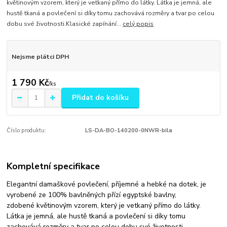
květinovým vzorem, který je vetkaný přímo do látky. Látka je jemná, ale
hustě tkaná a povlečení si díky tomu zachovává rozměry a tvar po celou
dobu své životnosti.Klasické zapínání...
celý popis
Nejsme plátci DPH
1 790 Kč
/
ks
Přidat do košíku
Číslo produktu:
LS-DA-BO-140200-0NWR-bila
Kompletní specifikace
Elegantní damaškové povlečení, příjemné a hebké na dotek, je
vyrobené ze 100% bavlněných přízí egyptské bavlny,
zdobené květinovým vzorem, který je vetkaný přímo do látky.
Látka je jemná, ale hustě tkaná a povlečení si díky tomu
zachovává rozměry a tvar po celou dobu své životnosti.