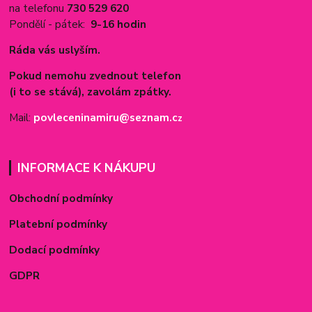
na telefonu
730 529 620
Pondělí - pátek:
9-16 hodin
Ráda vás uslyším.
Pokud nemohu zvednout telefon
(i to se stává), zavolám zpátky.
Mail:
povleceninamiru@seznam.c
z
INFORMACE K NÁKUPU
Obchodní podmínky
Platební podmínky
Dodací podmínky
GDPR