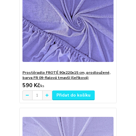
Prostěradlo FROTÉ 90x220x15 cm, prodloužené,
barva FR 09-fialová tmavší (šeříková)
590 Kč
/
ks
Přidat do košíku