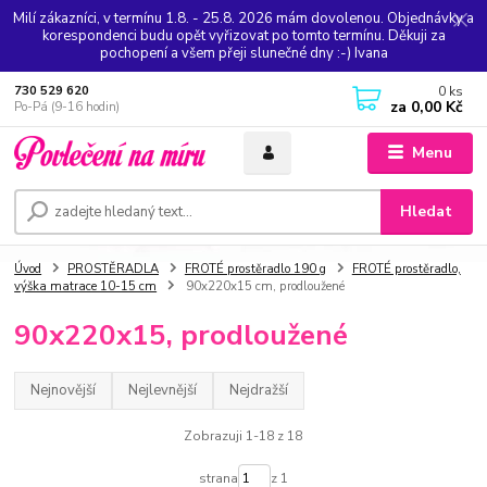
Milí zákazníci, v termínu 1.8. - 25.8. 2026 mám dovolenou. Objednávky a
korespondenci budu opět vyřizovat po tomto termínu. Děkuji za
pochopení a všem přeji slunečné dny :-) Ivana
0
ks
730 529 620
za
0,00 Kč
Po-Pá (9-16 hodin)
Menu
Hledat
Úvod
PROSTĚRADLA
FROTÉ prostěradlo 190 g
FROTÉ prostěradlo,
výška matrace 10-15 cm
90x220x15 cm, prodloužené
90x220x15, prodloužené
Nejnovější
Nejlevnější
Nejdražší
Zobrazuji 1-18 z 18
strana
z 1