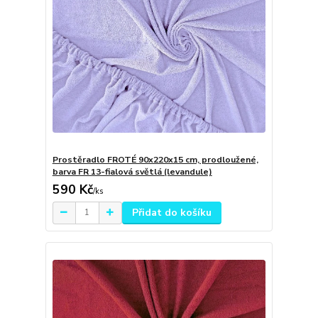
Prostěradlo FROTÉ 90x220x15 cm, prodloužené,
barva FR 13-fialová světlá (levandule)
590 Kč
/
ks
Přidat do košíku