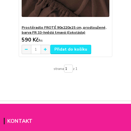
Prostěradlo FROTÉ 90x220x15 cm, prodloužené,
barva FR 33-hnědá tmavá (čokoláda)
590 Kč
/
ks
Přidat do košíku
strana
z 1
KONTAKT