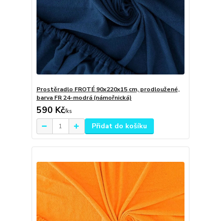
Prostěradlo FROTÉ 90x220x15 cm, prodloužené,
barva FR 24-modrá (námořnická)
590 Kč
/
ks
Přidat do košíku