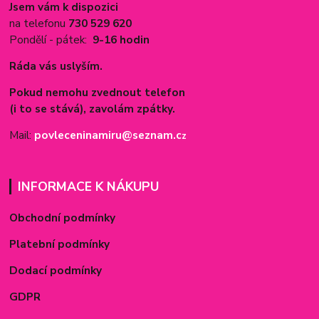
Jsem vám k dispozici
na telefonu
730 529 620
Pondělí - pátek:
9-16 hodin
Ráda vás uslyším.
Pokud nemohu zvednout telefon
(i to se stává), zavolám zpátky.
Mail:
povleceninamiru@seznam.c
z
INFORMACE K NÁKUPU
Obchodní podmínky
Platební podmínky
Dodací podmínky
GDPR