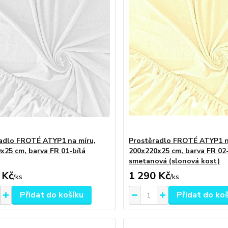
adlo FROTÉ ATYP1 na míru,
Prostěradlo FROTÉ ATYP1 n
x25 cm, barva FR 01-bílá
200x220x25 cm, barva FR 02
smetanová (slonová kost)
 Kč
1 290 Kč
/
ks
/
ks
Přidat do košíku
Přidat do ko