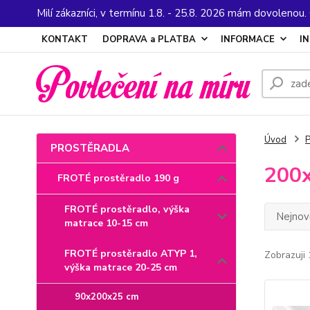
Milí zákazníci, v termínu 1.8. - 25.8. 2026 mám dovolenou
KONTAKT
DOPRAVA a PLATBA
INFORMACE
I
Úvod
PROSTĚRADLA
200
FROTÉ prostěradlo 190 g
FROTÉ prostěradlo, výška
Nejnově
matrace 10-15 cm
FROTÉ prostěradlo ATYP 1,
Zobrazuji 
výška matrace 20-25 cm
90x200x25 cm