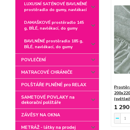
LUXUSNÍ SATÉNOVÉ BAVLNĚNÉ
prostěradlo do gumy, navlékací
DAMAŠKOVÉ prostěradlo 145
g, BÍLÉ, navlékací, do gumy
BAVLNĚNÉ prostěradlo 185 g,
BÍLÉ, navlékací, do gumy
POVLEČENÍ
MATRACOVÉ CHRÁNIČE
POLŠTÁŘE PLNĚNÉ pro RELAX
Prostěr
200x220
SAMETOVÉ POVLAKY na
(světlej
dekorační polštáře
1 290
ZÁVĚSY NA OKNA
METRÁŽ - látky na prodej