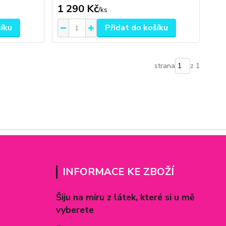
1 290 Kč
/
ks
šíku
Přidat do košíku
strana
z 1
INFORMACE KE ZBOŽÍ
Šiju na míru z látek, které si u mě
vyberete