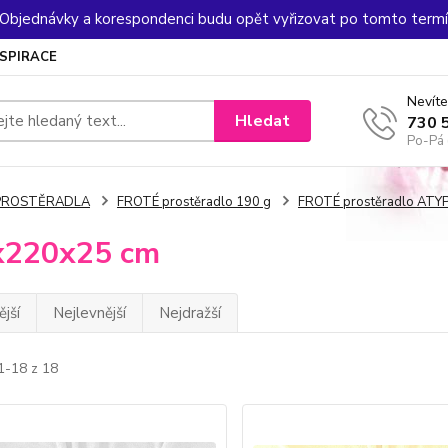
. Objednávky a korespondenci budu opět vyřizovat po tomto termín
NSPIRACE
Nevíte
Hledat
730 
Po-Pá 
PROSTĚRADLA
FROTÉ prostěradlo 190 g
FROTÉ prostěradlo ATYP 
x220x25 cm
jší
Nejlevnější
Nejdražší
1-18 z 18