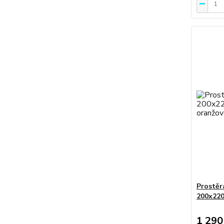
Prostěr
200x220
1 290