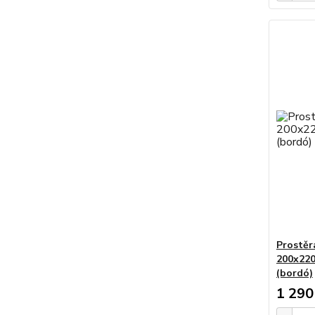
Prostěr
200x220
(bordó)
1 290