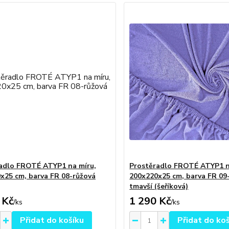
adlo FROTÉ ATYP1 na míru,
Prostěradlo FROTÉ ATYP1 n
x25 cm, barva FR 08-růžová
200x220x25 cm, barva FR 09-
tmavší (šeříková)
 Kč
1 290 Kč
/
ks
/
ks
Přidat do košíku
Přidat do ko