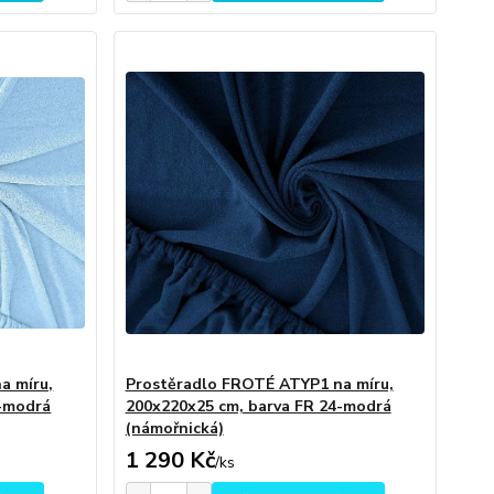
a míru,
Prostěradlo FROTÉ ATYP1 na míru,
1-modrá
200x220x25 cm, barva FR 24-modrá
(námořnická)
1 290 Kč
/
ks