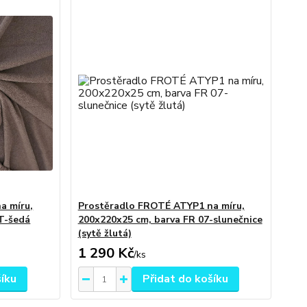
a míru,
Prostěradlo FROTÉ ATYP1 na míru,
T-šedá
200x220x25 cm, barva FR 07-slunečnice
(sytě žlutá)
1 290 Kč
/
ks
šíku
Přidat do košíku