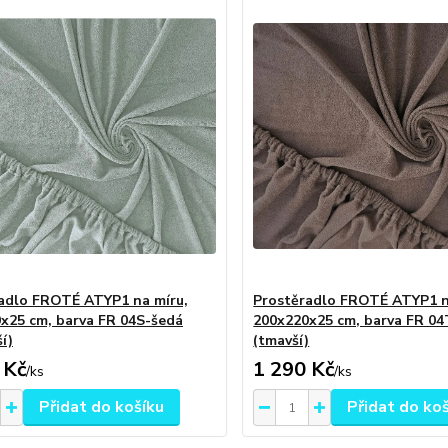
adlo FROTÉ ATYP1 na míru,
Prostěradlo FROTÉ ATYP1 n
x25 cm, barva FR 04S-šedá
200x220x25 cm, barva FR 04
ší)
(tmavší)
 Kč
1 290 Kč
/
ks
/
ks
Přidat do košíku
Přidat do ko