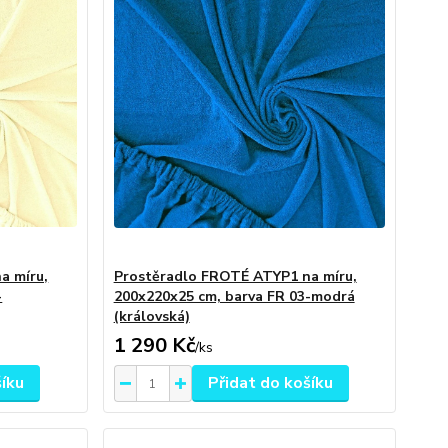
a míru,
Prostěradlo FROTÉ ATYP1 na míru,
-
200x220x25 cm, barva FR 03-modrá
(královská)
1 290 Kč
/
ks
šíku
Přidat do košíku