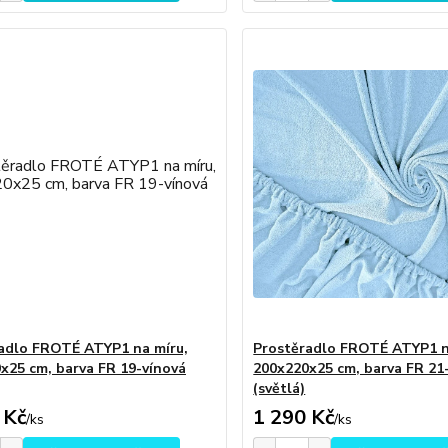
adlo FROTÉ ATYP1 na míru,
Prostěradlo FROTÉ ATYP1 n
x25 cm, barva FR 19-vínová
200x220x25 cm, barva FR 2
(světlá)
 Kč
1 290 Kč
/
ks
/
ks