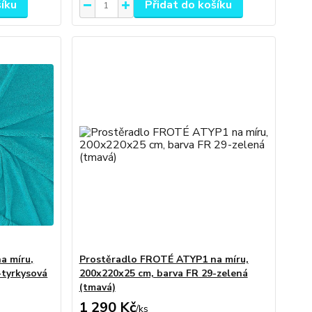
šíku
Přidat do košíku
a míru,
Prostěradlo FROTÉ ATYP1 na míru,
-tyrkysová
200x220x25 cm, barva FR 29-zelená
(tmavá)
1 290 Kč
/
ks