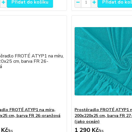
Přidat do košíku
Přidat do ko
adlo FROTÉ ATYP1 na míru,
Prostěradlo FROTÉ ATYP1 n
x25 cm, barva FR 26-oranžová
200x220x25 cm, barva FR 27
(jako oceán)
 Kč
1 290 Kč
/
ks
/
ks