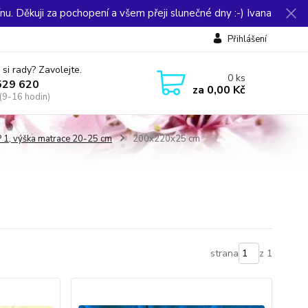
u. Děkuji za pochopení a všem přeji slunečné dny :-) Ivana
Přihlášení
 si rady? Zavolejte.
0
ks
529 620
za
0,00 Kč
(9-16 hodin)
1, výška matrace 20-25 cm
200x220x25 cm
strana
z 1