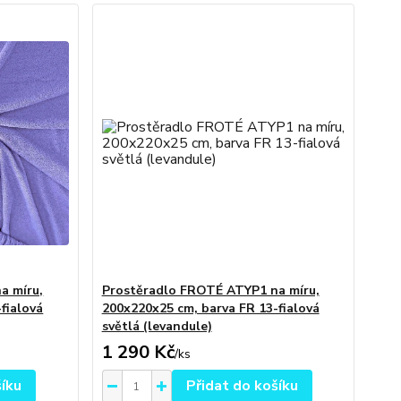
a míru,
Prostěradlo FROTÉ ATYP1 na míru,
fialová
200x220x25 cm, barva FR 13-fialová
světlá (levandule)
1 290 Kč
/
ks
šíku
Přidat do košíku