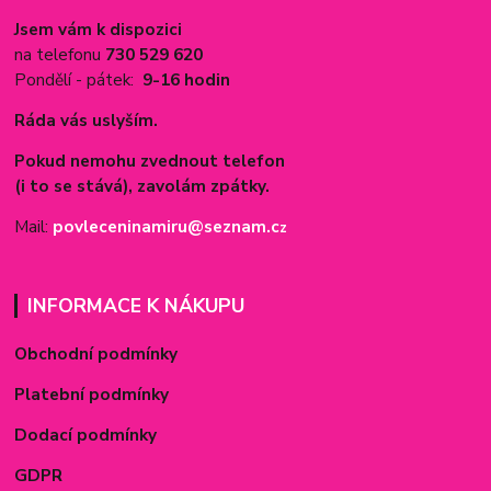
Jsem vám k dispozici
na telefonu
730 529 620
Pondělí - pátek:
9-16 hodin
Ráda vás uslyším.
Pokud nemohu zvednout telefon
(i to se stává), zavolám zpátky.
Mail:
povleceninamiru@seznam.c
z
INFORMACE K NÁKUPU
Obchodní podmínky
Platební podmínky
Dodací podmínky
GDPR