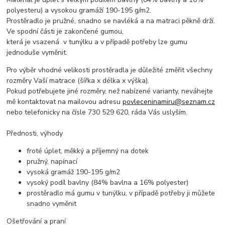
polyesteru) a vysokou gramáží 190-195 g/m2.
Prostěradlo je pružné, snadno se navléká a na matraci pěkně drží.
Ve spodní části je zakončené gumou,
která je vsazená v tunýlku a v případě potřeby lze gumu
jednoduše vyměnit.
Pro výběr vhodné velikosti prostěradla je důležité změřit všechny
rozměry Vaší matrace (šířka x délka x výška).
Pokud potřebujete jiné rozměry, než nabízené varianty, neváhejte
mě kontaktovat na mailovou adresu
povleceninamiru@seznam.cz
nebo telefonicky na čísle 730 529 620, ráda Vás uslyším.
Přednosti, výhody
froté úplet, měkký a příjemný na dotek
pružný, napínací
vysoká gramáž 190-195 g/m2
vysoký podíl bavlny (84% bavlna a 16% polyester)
prostěradlo má gumu v tunýlku, v případě potřeby ji můžete
snadno vyměnit
Ošetřování a praní