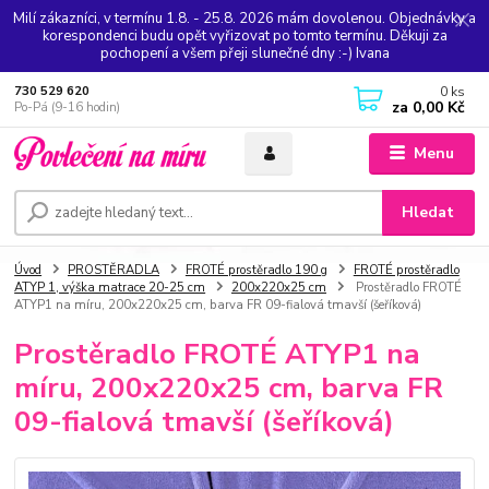
Milí zákazníci, v termínu 1.8. - 25.8. 2026 mám dovolenou. Objednávky a
korespondenci budu opět vyřizovat po tomto termínu. Děkuji za
pochopení a všem přeji slunečné dny :-) Ivana
0
ks
730 529 620
za
0,00 Kč
Po-Pá (9-16 hodin)
Menu
Hledat
Úvod
PROSTĚRADLA
FROTÉ prostěradlo 190 g
FROTÉ prostěradlo
ATYP 1, výška matrace 20-25 cm
200x220x25 cm
Prostěradlo FROTÉ
ATYP1 na míru, 200x220x25 cm, barva FR 09-fialová tmavší (šeříková)
Prostěradlo FROTÉ ATYP1 na
míru, 200x220x25 cm, barva FR
09-fialová tmavší (šeříková)