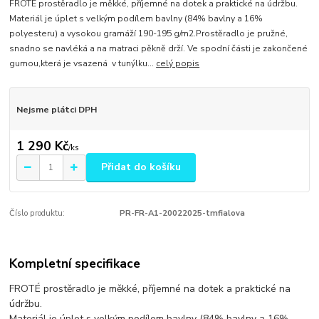
FROTÉ prostěradlo je měkké, příjemné na dotek a praktické na údržbu.
Materiál je úplet s velkým podílem bavlny (84% bavlny a 16%
polyesteru) a vysokou gramáží 190-195 g/m2.Prostěradlo je pružné,
snadno se navléká a na matraci pěkně drží. Ve spodní části je zakončené
gumou,která je vsazená v tunýlku...
celý popis
Nejsme plátci DPH
1 290 Kč
/
ks
Přidat do košíku
Číslo produktu:
PR-FR-A1-20022025-tmfialova
Kompletní specifikace
FROTÉ prostěradlo je měkké, příjemné na dotek a praktické na
údržbu.
Materiál je úplet s velkým podílem bavlny (84% bavlny a 16%