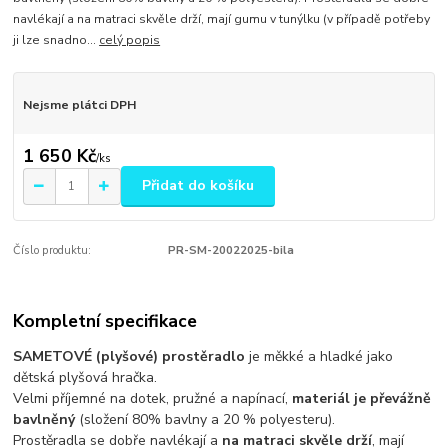
navlékají a na matraci skvěle drží, mají gumu v tunýlku (v případě potřeby
ji lze snadno...
celý popis
Nejsme plátci DPH
1 650 Kč
/
ks
Přidat do košíku
Číslo produktu:
PR-SM-20022025-bila
Kompletní specifikace
SAMETOVÉ (plyšové) prostěradlo
je měkké a hladké jako
dětská plyšová hračka.
Velmi příjemné na dotek, pružné a napínací,
materiál je převážně
bavlněný
(složení 80% bavlny a 20 % polyesteru).
Prostěradla se dobře navlékají a
na matraci skvěle drží
, mají