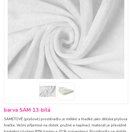
barva SAM 13-bílá
SAMETOVÉ (plyšové) prostěradlo je měkké a hladké jako dětská plyšová
hračka. Velmi příjemné na dotek, pružné a napínací, materiál je převážně
bavlněný (složení 80% bavlny a 20 % polyesteru). Prostěradla se dobře