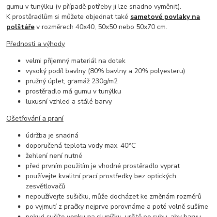
gumu v tunýlku (v případě potřeby ji lze snadno vyměnit).
K prostěradlům si můžete objednat také
sametové povlaky na
polštáře
v rozměrech 40x40, 50x50 nebo 50x70 cm.
Přednosti a výhody
velmi příjemný materiál na dotek
vysoký podíl bavlny (80% bavlny a 20% polyesteru)
pružný úplet, gramáž 230g/m2
prostěradlo má gumu v tunýlku
luxusní vzhled a stálé barvy
Ošetřování a praní
údržba je snadná
doporučená teplota vody max. 40°C
žehlení není nutné
před prvním použitím je vhodné prostěradlo vyprat
používejte kvalitní prací prostředky bez optických
zesvětlovačů
nepoužívejte sušičku, může docházet ke změnám rozměrů
po vyjmutí z pračky nejprve porovnáme a poté volně sušíme
pokud sušíte venku na sluníčku, určitě po rubu, aby barvu