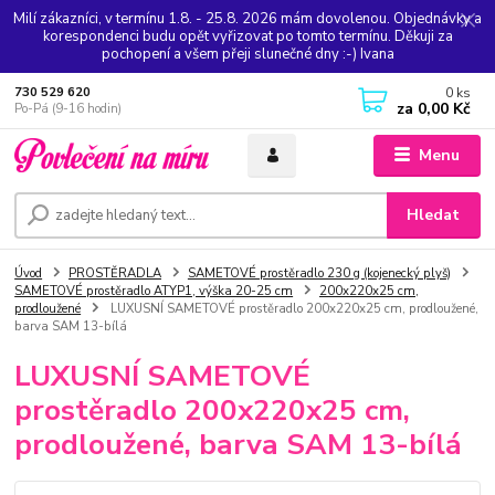
Milí zákazníci, v termínu 1.8. - 25.8. 2026 mám dovolenou. Objednávky a
korespondenci budu opět vyřizovat po tomto termínu. Děkuji za
pochopení a všem přeji slunečné dny :-) Ivana
0
ks
730 529 620
za
0,00 Kč
Po-Pá (9-16 hodin)
Menu
Hledat
Úvod
PROSTĚRADLA
SAMETOVÉ prostěradlo 230 g (kojenecký plyš)
SAMETOVÉ prostěradlo ATYP1, výška 20-25 cm
200x220x25 cm,
prodloužené
LUXUSNÍ SAMETOVÉ prostěradlo 200x220x25 cm, prodloužené,
barva SAM 13-bílá
LUXUSNÍ SAMETOVÉ
prostěradlo 200x220x25 cm,
prodloužené, barva SAM 13-bílá