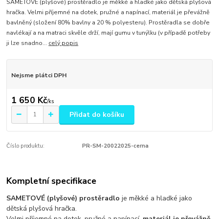
SAMETOVÉ (plyšové) prostěradlo je měkké a hladké jako dětská plyšová
hračka. Velmi příjemné na dotek, pružné a napínací, materiál je převážně
bavlněný (složení 80% bavlny a 20 % polyesteru). Prostěradla se dobře
navlékají a na matraci skvěle drží, mají gumu v tunýlku (v případě potřeby
ji lze snadno...
celý popis
Nejsme plátci DPH
1 650 Kč
/
ks
Přidat do košíku
Číslo produktu:
PR-SM-20022025-cerna
Kompletní specifikace
SAMETOVÉ (plyšové) prostěradlo
je měkké a hladké jako
dětská plyšová hračka.
Velmi příjemné na dotek, pružné a napínací,
materiál je převážně