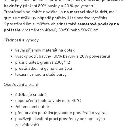
bavlněný
(složení 80% bavlny a 20 % polyesteru).
Prostěradla se dobře navlékají a
na matraci skvěle drží
, mají
gumu v tunýlku (v případě potřeby ji lze snadno vyměnit).
K prostěradlům si můžete objednat také
sametové povlaky na
polštáře
v rozměrech 40x40, 50x50 nebo 50x70 cm.
Přednosti a výhody
velmi příjemný materiál na dotek
vysoký podíl bavlny (80% bavlny a 20% polyesteru)
pružný úplet, gramáž 230g/m2
prostěradlo má gumu v tunýlku
luxusní vzhled a stálé barvy
Ošetřování a praní
údržba je snadná
doporučená teplota vody max. 40°C
žehlení není nutné
před prvním použitím je vhodné prostěradlo vyprat
používejte kvalitní prací prostředky bez optických
zesvětlovačů