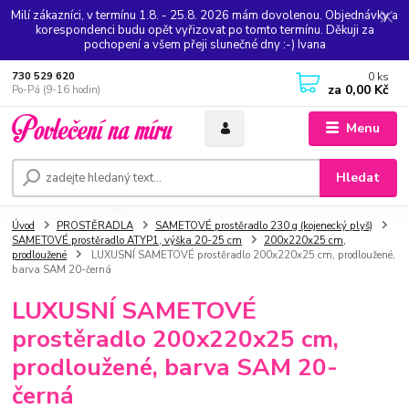
Milí zákazníci, v termínu 1.8. - 25.8. 2026 mám dovolenou. Objednávky a
korespondenci budu opět vyřizovat po tomto termínu. Děkuji za
pochopení a všem přeji slunečné dny :-) Ivana
0
ks
730 529 620
za
0,00 Kč
Po-Pá (9-16 hodin)
Menu
Hledat
Úvod
PROSTĚRADLA
SAMETOVÉ prostěradlo 230 g (kojenecký plyš)
SAMETOVÉ prostěradlo ATYP1, výška 20-25 cm
200x220x25 cm,
prodloužené
LUXUSNÍ SAMETOVÉ prostěradlo 200x220x25 cm, prodloužené,
barva SAM 20-černá
LUXUSNÍ SAMETOVÉ
prostěradlo 200x220x25 cm,
prodloužené, barva SAM 20-
černá