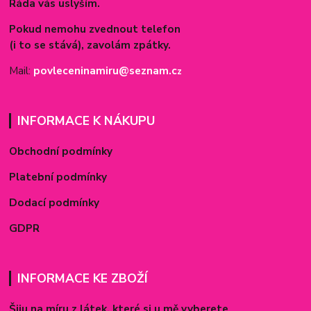
Ráda vás uslyším.
Pokud nemohu zvednout telefon
(i to se stává), zavolám zpátky.
Mail:
povleceninamiru@seznam.c
z
INFORMACE K NÁKUPU
Obchodní podmínky
Platební podmínky
Dodací podmínky
GDPR
INFORMACE KE ZBOŽÍ
Šiju na míru z látek, které si u mě vyberete