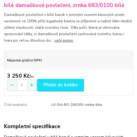
bílé damaškové povlečení, zrnka 683/0100 bílé
Damaškové povlečení v bílé barvě s jemným vzorem kávových zrnek,
vyrobené ze 100% přízí egyptské bavlny je příjemné a nabízí Vám skvělé
užitné vlastnosti, stálé rozměry i tvar. Díky péči, která je věnována
zpracování látky, si damaškové povlečení zachovává rozměry, barvu i
tvary po celou dlouhou do...
celý popis
Nejsme plátci DPH
3 250 Kč
/
ks
Přidat do košíku
Číslo produktu:
LS-DA-BO-200200-zrnka-bila
Kompletní specifikace