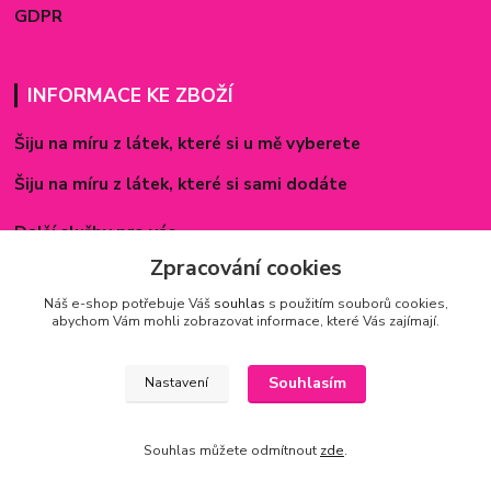
GDPR
INFORMACE KE ZBOŽÍ
Šiju na míru z látek, které si u mě vyberete
Šiju na míru z látek, které si sami dodáte
Další služby pro vás
Zpracování cookies
Způsoby zapínání povlečení
Náš e-shop potřebuje Váš
souhlas
s použitím souborů cookies,
Rozměry prostěradel
abychom Vám mohli zobrazovat informace, které Vás zajímají.
Inspirace - realizované zakázky
Souhlasím
Nastavení
Souhlas můžete odmítnout
zde
.
Vytvořeno na
Eshop-rychle.cz