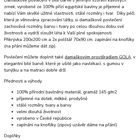
Damaškové povlečení v bílé barvě s jemným vzorem kávových
zrnek, vyrobené ze 100% přízí
egyptské bavlny je příjemné a
nabízí Vám skvělé užitné vlastnosti, stálé rozměry i tvar. Díky péči,
která je věnována zpracování látky, si damaškové povlečení
zachovává rozměry, barvu i tvary po celou dlouhou dobu své
životnosti a vydrží sloužit léta k Vaší plné spokojenosti.
Přikrývka 200x200 cm a 2x polštář 70x90 cm, zapínání na knoflíky
(na přání můžeme dát zip).
Povlečení můžete doplnit také
damaškovým
prostěradlem
GOLA,
v
elegantní bílé barvě, které je ušité jako navlékací, s gumou v
tunýlku a na matraci dobře drží.
Přednosti a výhody
100% přírodní bavlněný materiál, gramáž 145 g/m2
příjemné na dotek, měkké, prodyšné
stálé rozměry, tvary a barvy
velmi dlouhá životnost
vyrobeno v České republice
zapínání na knoflíky (zipový uzávěr dáme na přání)
Doplňky