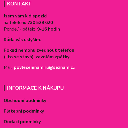
KONTAKT
Jsem vám k dispozici
na telefonu
730 529 620
Pondělí - pátek:
9-16 hodin
Ráda vás uslyším.
Pokud nemohu zvednout telefon
(i to se stává), zavolám zpátky.
Mail:
povleceninamiru@seznam.c
z
INFORMACE K NÁKUPU
Obchodní podmínky
Platební podmínky
Dodací podmínky