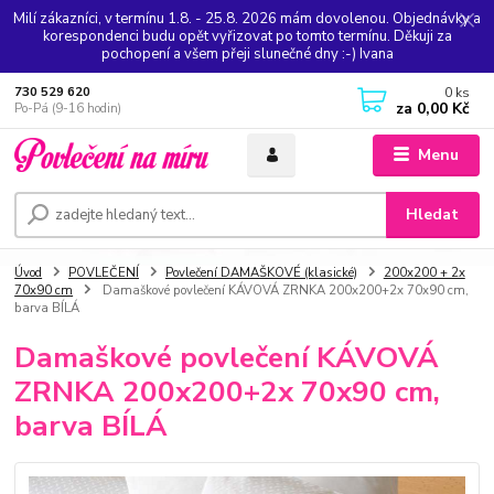
Milí zákazníci, v termínu 1.8. - 25.8. 2026 mám dovolenou. Objednávky a
korespondenci budu opět vyřizovat po tomto termínu. Děkuji za
pochopení a všem přeji slunečné dny :-) Ivana
0
ks
730 529 620
za
0,00 Kč
Po-Pá (9-16 hodin)
Menu
Hledat
Úvod
POVLEČENÍ
Povlečení DAMAŠKOVÉ (klasické)
200x200 + 2x
70x90 cm
Damaškové povlečení KÁVOVÁ ZRNKA 200x200+2x 70x90 cm,
barva BÍLÁ
Damaškové povlečení KÁVOVÁ
ZRNKA 200x200+2x 70x90 cm,
barva BÍLÁ