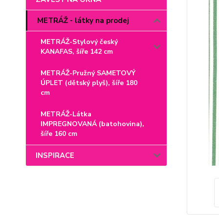
METRÁŽ - látky na prodej
METRÁŽ-Stylový český
KANAFAS, šíře 142 cm
METRÁŽ-Pružný SAMETOVÝ
ÚPLET (dětský plyš), šíře 180
cm
METRÁŽ-Látka
IMPREGNOVANÁ (batohovina),
šíře 160 cm
INSPIRACE