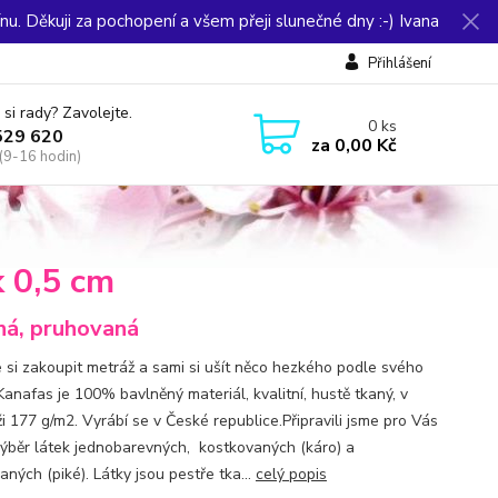
u. Děkuji za pochopení a všem přeji slunečné dny :-) Ivana
Přihlášení
 si rady? Zavolejte.
0
ks
529 620
za
0,00 Kč
(9-16 hodin)
 0,5 cm
ná, pruhovaná
 si zakoupit metráž a sami si ušít něco hezkého podle svého
Kanafas je 100% bavlněný materiál, kvalitní, hustě tkaný, v
i 177 g/m2. Vyrábí se v České republice.Připravili jsme pro Vás
výběr látek jednobarevných, kostkovaných (káro) a
ných (piké). Látky jsou pestře tka...
celý popis