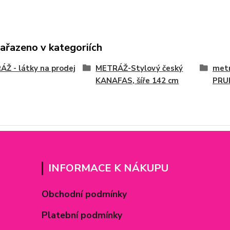
zařazeno v kategoriích
Ž - látky na prodej
METRÁŽ-Stylový český
metr
KANAFAS, šíře 142 cm
PRU
INFORMACE K NÁKUPU
Obchodní podmínky
Platební podmínky