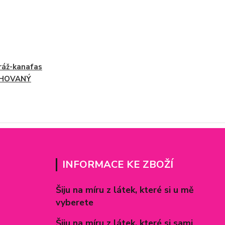
áž-kanafas
HOVANÝ
INFORMACE KE ZBOŽÍ
Šiju na míru z látek, které si u mě
vyberete
Šiju na míru z látek, které si sami