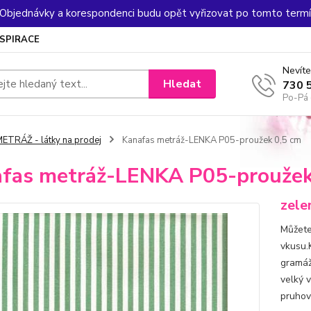
. Objednávky a korespondenci budu opět vyřizovat po tomto termín
NSPIRACE
Nevíte
Hledat
730 
Po-Pá 
ETRÁŽ - látky na prodej
Kanafas metráž-LENKA P05-proužek 0,5 cm
fas metráž-LENKA P05-proužek
zele
Můžete
vkusu.
gramáž
velký 
pruhova