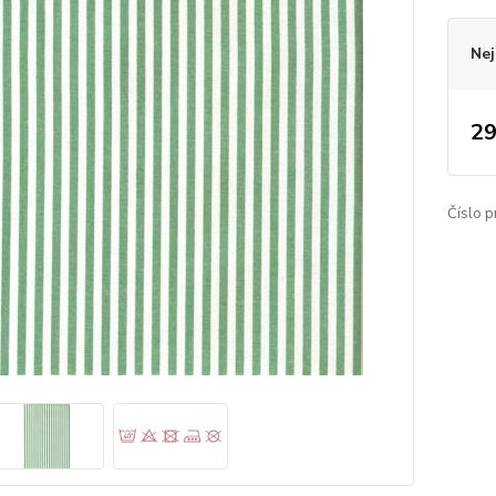
Nej
29
Číslo p