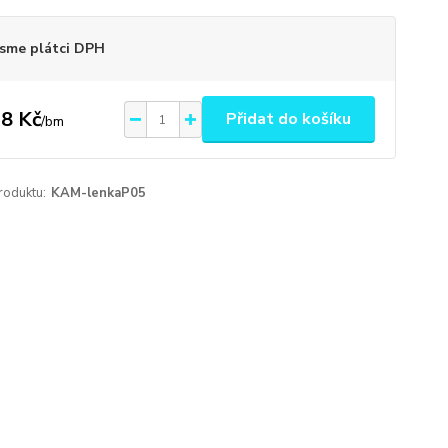
sme plátci DPH
8 Kč
Přidat do košíku
/
bm
roduktu:
KAM-lenkaP05