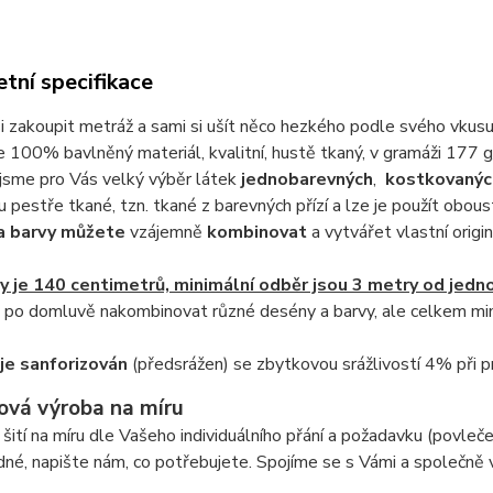
tní specifikace
 zakoupit metráž a sami si ušít něco hezkého podle svého vkusu
e 100% bavlněný materiál, kvalitní, hustě tkaný, v gramáži 177 g
i jsme pro Vás velký výběr látek
jednobarevných
,
kostkovaný
u pestře tkané, tzn. tkané z barevných přízí a lze je použít obou
a barvy můžete
vzájemně
kombinovat
a vytvářet vlastní origi
ky je 140 centimetrů, minimální odběr jsou 3 metry
od jedn
 po domluvě nakombinovat různé desény a barvy, ale celkem mim
je sanforizován
(předsrážen) se zbytkovou srážlivostí 4% při p
ová výroba na míru
šití na míru dle Vašeho individuálního přání a požadavku (povlečen
dné, napište nám, co potřebujete. Spojíme se s Vámi a společně