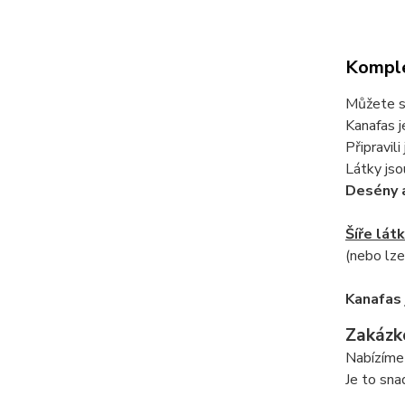
Komple
Můžete si
Kanafas j
Připravil
Látky jso
Desény 
Šíře lát
(nebo lze
Kanafas 
Zakázk
Nabízíme 
Je to sna