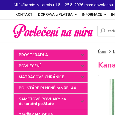
Milí zákazníci, v termínu 1.8. - 25.8. 2026 mám dovolenou
KONTAKT
DOPRAVA a PLATBA
INFORMACE
I
Úvod
M
PROSTĚRADLA
Kana
POVLEČENÍ
MATRACOVÉ CHRÁNIČE
POLŠTÁŘE PLNĚNÉ pro RELAX
SAMETOVÉ POVLAKY na
dekorační polštáře
ZÁVĚSY NA OKNA