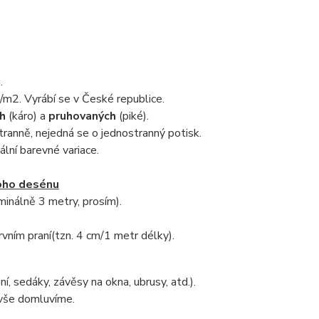
.
/m2. Vyrábí se v České republice.
ch
(káro) a
pruhovaných
(piké).
stranně, nejedná se o jednostranný potisk.
nální barevné variace.
oho desénu
inálně 3 metry, prosím).
rvním praní
(tzn. 4 cm/1 metr délky).
í, sedáky, závěsy na okna, ubrusy, atd.).
 vše domluvíme.