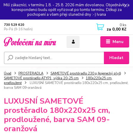
Milí zákazníci, v termínu 1.8. - 25.8. 2026 mám dovolenou. Objednávky a
korespondenci budu opět vyřizovat po tomto termínu. Děkuji za
pochopení a všem přeji slunečné dny :-) Ivana
0
ks
730 529 620
za
0,00 Kč
Po-Pá (9-16 hodin)
Menu
Hledat
Úvod
PROSTĚRADLA
SAMETOVÉ prostěradlo 230 g (kojenecký plyš)
SAMETOVÉ prostěradlo ATYP1, výška 20-25 cm
180x220x25 cm,
prodloužené
LUXUSNÍ SAMETOVÉ prostěradlo 180x220x25 cm, prodloužené,
barva SAM 09-oranžová
LUXUSNÍ SAMETOVÉ
prostěradlo 180x220x25 cm,
prodloužené, barva SAM 09-
oranžová