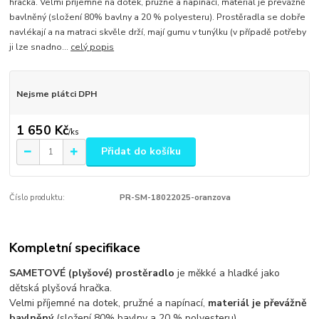
hračka. Velmi příjemné na dotek, pružné a napínací, materiál je převážně
bavlněný (složení 80% bavlny a 20 % polyesteru). Prostěradla se dobře
navlékají a na matraci skvěle drží, mají gumu v tunýlku (v případě potřeby
ji lze snadno...
celý popis
Nejsme plátci DPH
1 650 Kč
/
ks
Přidat do košíku
Číslo produktu:
PR-SM-18022025-oranzova
Kompletní specifikace
SAMETOVÉ (plyšové) prostěradlo
je měkké a hladké jako
dětská plyšová hračka.
Velmi příjemné na dotek, pružné a napínací,
materiál je převážně
bavlněný
(složení 80% bavlny a 20 % polyesteru).