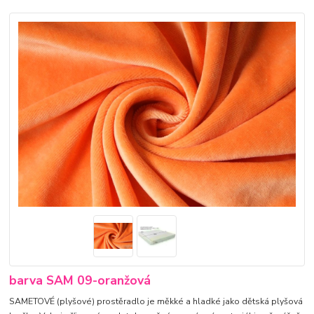
barva SAM 09-oranžová
SAMETOVÉ (plyšové) prostěradlo je měkké a hladké jako dětská plyšová