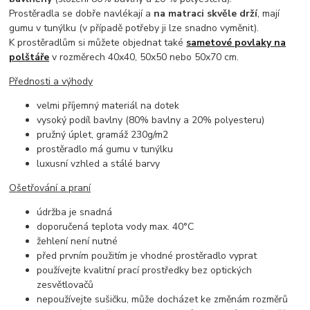
Prostěradla se dobře navlékají a
na matraci skvěle drží
, mají
gumu v tunýlku (v případě potřeby ji lze snadno vyměnit).
K prostěradlům si můžete objednat také
sametové povlaky na
polštáře
v rozměrech 40x40, 50x50 nebo 50x70 cm.
Přednosti a výhody
velmi příjemný materiál na dotek
vysoký podíl bavlny (80% bavlny a 20% polyesteru)
pružný úplet, gramáž 230g/m2
prostěradlo má gumu v tunýlku
luxusní vzhled a stálé barvy
Ošetřování a praní
údržba je snadná
doporučená teplota vody max. 40°C
žehlení není nutné
před prvním použitím je vhodné prostěradlo vyprat
používejte kvalitní prací prostředky bez optických
zesvětlovačů
nepoužívejte sušičku, může docházet ke změnám rozměrů