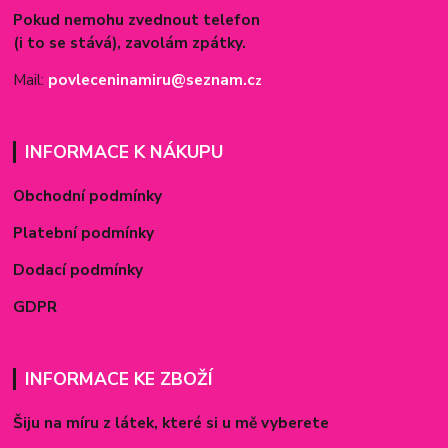
Pokud nemohu zvednout telefon
(i to se stává), zavolám zpátky.
Mail:
povleceninamiru@seznam.c
z
INFORMACE K NÁKUPU
Obchodní podmínky
Platební podmínky
Dodací podmínky
GDPR
INFORMACE KE ZBOŽÍ
Šiju na míru z látek, které si u mě vyberete