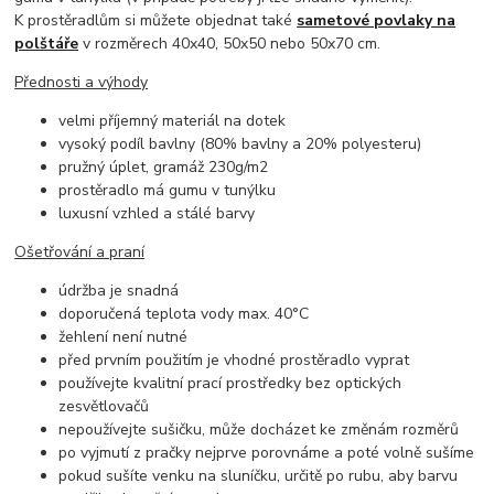
K prostěradlům si můžete objednat také
sametové povlaky na
polštáře
v rozměrech 40x40, 50x50 nebo 50x70 cm.
Přednosti a výhody
velmi příjemný materiál na dotek
vysoký podíl bavlny (80% bavlny a 20% polyesteru)
pružný úplet, gramáž 230g/m2
prostěradlo má gumu v tunýlku
luxusní vzhled a stálé barvy
Ošetřování a praní
údržba je snadná
doporučená teplota vody max. 40°C
žehlení není nutné
před prvním použitím je vhodné prostěradlo vyprat
používejte kvalitní prací prostředky bez optických
zesvětlovačů
nepoužívejte sušičku, může docházet ke změnám rozměrů
po vyjmutí z pračky nejprve porovnáme a poté volně sušíme
pokud sušíte venku na sluníčku, určitě po rubu, aby barvu