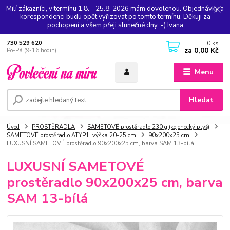
Milí zákazníci, v termínu 1.8. - 25.8. 2026 mám dovolenou. Objednávky a
korespondenci budu opět vyřizovat po tomto termínu. Děkuji za
pochopení a všem přeji slunečné dny :-) Ivana
0
ks
730 529 620
za
0,00 Kč
Po-Pá (9-16 hodin)
Menu
Hledat
Úvod
PROSTĚRADLA
SAMETOVÉ prostěradlo 230 g (kojenecký plyš)
SAMETOVÉ prostěradlo ATYP1, výška 20-25 cm
90x200x25 cm
LUXUSNÍ SAMETOVÉ prostěradlo 90x200x25 cm, barva SAM 13-bílá
LUXUSNÍ SAMETOVÉ
prostěradlo 90x200x25 cm, barva
SAM 13-bílá