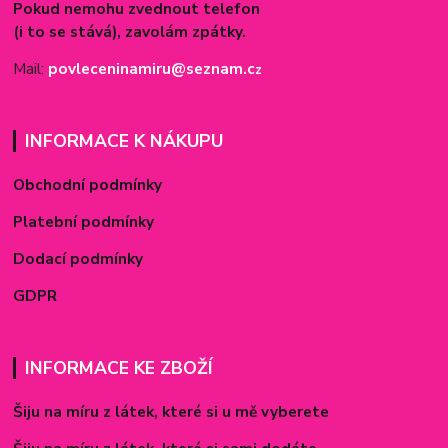
Pokud nemohu zvednout telefon
(i to se stává), zavolám zpátky.
Mail:
povleceninamiru@seznam.c
z
INFORMACE K NÁKUPU
Obchodní podmínky
Platební podmínky
Dodací podmínky
GDPR
INFORMACE KE ZBOŽÍ
Šiju na míru z látek, které si u mě vyberete