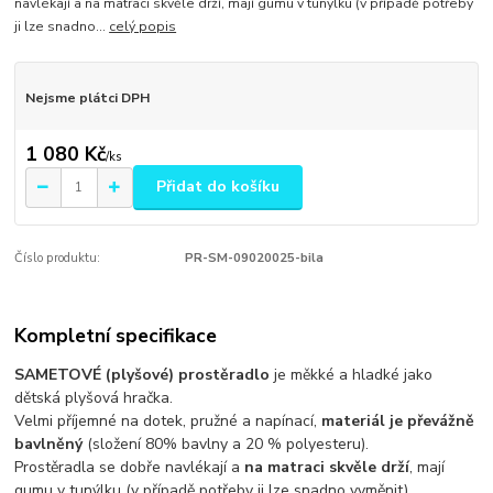
navlékají a na matraci skvěle drží, mají gumu v tunýlku (v případě potřeby
ji lze snadno...
celý popis
Nejsme plátci DPH
1 080 Kč
/
ks
Přidat do košíku
Číslo produktu:
PR-SM-09020025-bila
Kompletní specifikace
SAMETOVÉ (plyšové) prostěradlo
je měkké a hladké jako
dětská plyšová hračka.
Velmi příjemné na dotek, pružné a napínací,
materiál je převážně
bavlněný
(složení 80% bavlny a 20 % polyesteru).
Prostěradla se dobře navlékají a
na matraci skvěle drží
, mají
gumu v tunýlku (v případě potřeby ji lze snadno vyměnit).