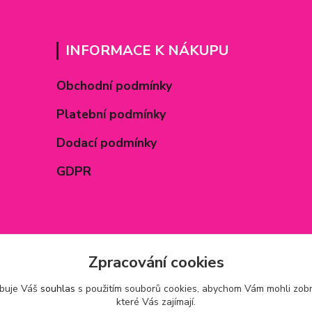
INFORMACE K NÁKUPU
Obchodní podmínky
Platební podmínky
Dodací podmínky
GDPR
Zpracování cookies
ebuje Váš
souhlas
s použitím souborů cookies, abychom Vám mohli zobr
které Vás zajímají.