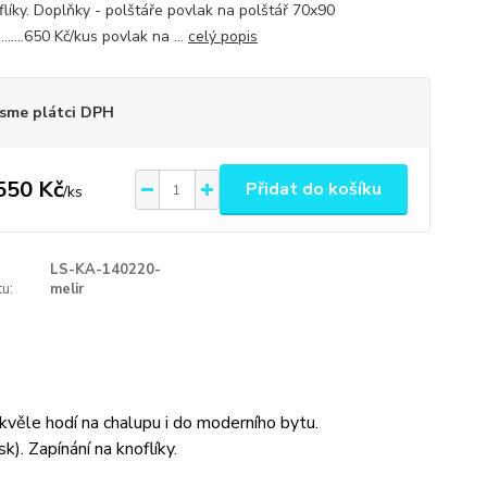
flíky. Doplňky - polštáře povlak na polštář 70x90
..........650 Kč/kus povlak na ...
celý popis
sme plátci DPH
550 Kč
Přidat do košíku
/
ks
LS-KA-140220-
u:
melir
kvěle hodí na chalupu i do moderního bytu.
k). Zapínání na knoflíky.