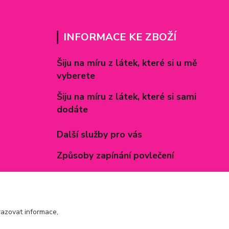
INFORMACE KE ZBOŽÍ
Šiju na míru z látek, které si u mě
vyberete
Šiju na míru z látek, které si sami
dodáte
Další služby pro vás
Způsoby zapínání povlečení
Rozměry prostěradel
Inspirace - realizované zakázky
azovat informace,