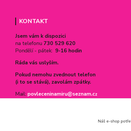
KONTAKT
Jsem vám k dispozici
na telefonu
730 529 620
Pondělí - pátek:
9-16 hodin
Ráda vás uslyším.
Pokud nemohu zvednout telefon
(i to se stává), zavolám zpátky.
Mail:
povleceninamiru@seznam.c
z
Náš e-shop potř