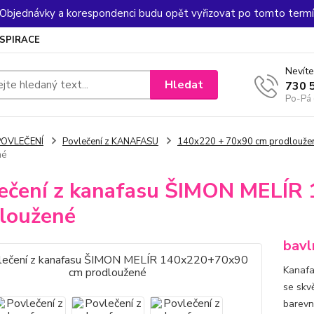
. Objednávky a korespondenci budu opět vyřizovat po tomto termín
NSPIRACE
Nevíte
Hledat
730 
Po-Pá 
POVLEČENÍ
Povlečení z KANAFASU
140x220 + 70x90 cm prodlouže
né
ečení z kanafasu ŠIMON MELÍR
loužené
bavl
Kanafa
se skv
barevný