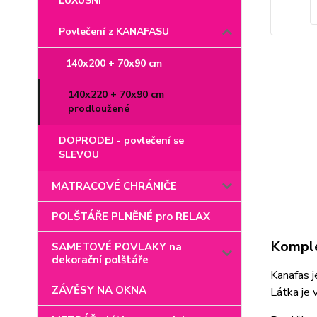
LUXUSNÍ
Povlečení z KANAFASU
140x200 + 70x90 cm
140x220 + 70x90 cm
prodloužené
DOPRODEJ - povlečení se
SLEVOU
MATRACOVÉ CHRÁNIČE
POLŠTÁŘE PLNĚNÉ pro RELAX
Komple
SAMETOVÉ POVLAKY na
dekorační polštáře
Kanafas j
ZÁVĚSY NA OKNA
Látka je 