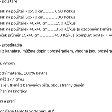
- polštáře
ak na polštář 70x90 cm................650 Kč/kus
ak na polštář 50x70 cm................390 Kč/kus
lak na polštářek 40x40 cm...........190 Kč/kus
lak na polštářek 40x40 cm...........350 Kč/kus (s ozdobným kanýr
ček průměr 15x40 cm....................450 Kč/kus (komplet povlak + v
- p
rostěradla
í z kanafasu můžete doplnit prostěradlem, vhodná jsou
prostěra
i, výhody
rodní materiál, 1
00% bavlna
máž 177 g/m2
ka je utkaná z barevných přízí,
oboustranný desén
ínání na knoflíky
í a praní
oručená teplota vody max. 40°C