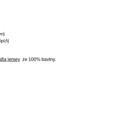
em)
ýplň)
dla jersey
ze 100% bavlny.