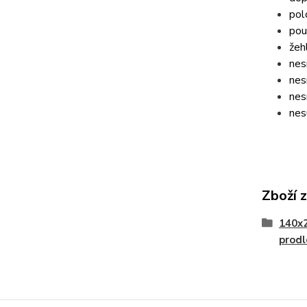
pol
pou
žeh
nes
nes
nes
nes
Zboží 
140x
prod