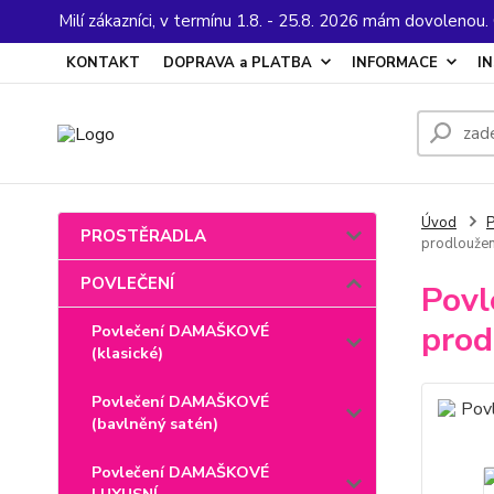
Milí zákazníci, v termínu 1.8. - 25.8. 2026 mám dovolenou
KONTAKT
DOPRAVA a PLATBA
INFORMACE
I
Úvod
PROSTĚRADLA
prodlouže
POVLEČENÍ
Povl
prod
Povlečení DAMAŠKOVÉ
(klasické)
Povlečení DAMAŠKOVÉ
(bavlněný satén)
Povlečení DAMAŠKOVÉ