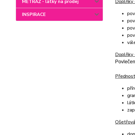
Doplňky 
METRÁŽ - látky na prodej
povl
INSPIRACE
povl
pov
pov
vále
Doplňky 
Povlečen
Přednost
pří
gra
lát
zap
Ošetřován
dop