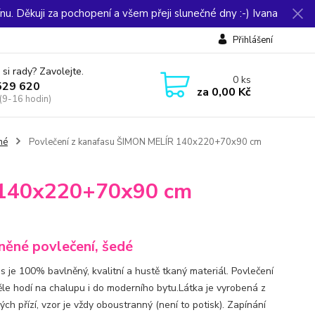
u. Děkuji za pochopení a všem přeji slunečné dny :-) Ivana
Přihlášení
 si rady? Zavolejte.
0
ks
529 620
za
0,00 Kč
(9-16 hodin)
né
Povlečení z kanafasu ŠIMON MELÍR 140x220+70x90 cm
 140x220+70x90 cm
něné povlečení, šedé
s je 100% bavlněný, kvalitní a hustě tkaný materiál. Povlečení
ěle hodí na chalupu i do moderního bytu.Látka je vyrobená z
ch přízí, vzor je vždy oboustranný (není to potisk). Zapínání