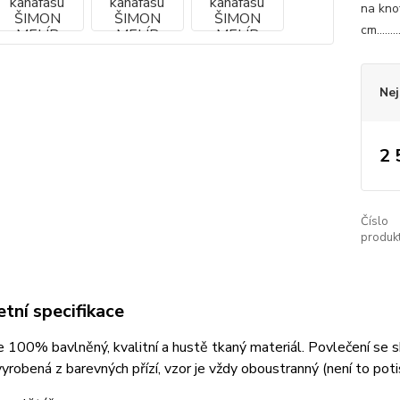
na kno
cm......
Nej
2 
Číslo
produkt
tní specifikace
e 100% bavlněný, kvalitní a hustě tkaný materiál.
Povlečení se s
vyrobená z barevných přízí, vzor je vždy oboustranný (není to potis