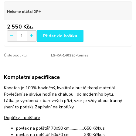
Nejsme plátci DPH
2 550 Kč
/
ks
Přidat do košíku
Číslo produktu:
LS-KA-140220-tomas
Kompletní specifikace
Kanafas je 100% bavlněný, kvalitní a hustě tkaný materiál.
Povlečení se skvěle hodí na chalupu i do moderního bytu.
Látka je vyrobená z barevných přízí, vzor je vždy oboustranný
(není to potisk). Zapínání na knoflíky.
Doplňky - polštáře
povlak na polštář 70x90 cm................650 Kč/kus
povlak na polštář 50x70 cm................390 Kč/kus