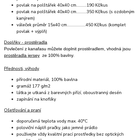
povlak na polštářek 40x40 cm...........190 Kč/kus
povlak na polštářek 40x40 cm...........350 Kč/kus (s ozdobným
kanýrem)
váleček průměr 15x40 cm....................450 Kč/kus (komplet
povlak + výplň)
Doplňky - p
rostěradla
Povlečení z kanafasu můžete doplnit prostěradlem, vhodná jsou
prostěradla jersey
ze 100% bavlny.
Přednosti, výhody
přírodní materiál, 1
00% bavlna
gramáž 177 g/m2
látka je utkaná z barevných přízí,
oboustranný desén
zapínání na knoflíky
Ošetřování a praní
doporučená teplota vody max. 40°C
poloviční náplň pračky, jako jemné prádlo
používejte vždy kvalitní prací prostředky bez optických