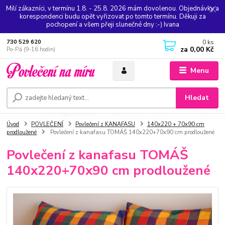
Milí zákazníci, v termínu 1.8. - 25.8. 2026 mám dovolenou. Objednávky a
korespondenci budu opět vyřizovat po tomto termínu. Děkuji za
pochopení a všem přeji slunečné dny :-) Ivana
0
ks
730 529 620
za
0,00 Kč
Po-Pá (9-16 hodin)
Menu
Hledat
Úvod
POVLEČENÍ
Povlečení z KANAFASU
140x220 + 70x90 cm
prodloužené
Povlečení z kanafasu TOMÁŠ 140x220+70x90 cm prodloužené
Povlečení z kanafasu TOMÁŠ
140x220+70x90 cm prodloužené