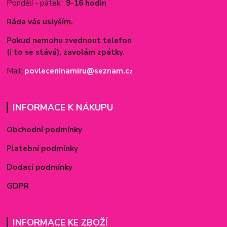
Pondělí - pátek:
9-16 hodin
Ráda vás uslyším.
Pokud nemohu zvednout telefon
(i to se stává), zavolám zpátky.
Mail:
povleceninamiru@seznam.c
z
INFORMACE K NÁKUPU
Obchodní podmínky
Platební podmínky
Dodací podmínky
GDPR
INFORMACE KE ZBOŽÍ