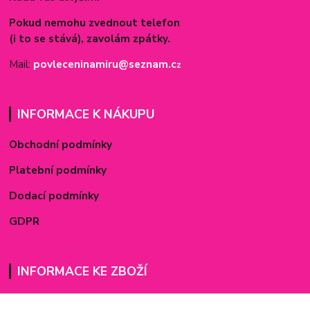
Pokud nemohu zvednout telefon
(i to se stává), zavolám zpátky.
Mail:
povleceninamiru@seznam.c
z
INFORMACE K NÁKUPU
Obchodní podmínky
Platební podmínky
Dodací podmínky
GDPR
INFORMACE KE ZBOŽÍ
Šiju na míru z látek, které si u mě vyberete