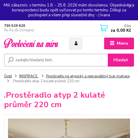
Milí zákazníci, v termínu 1.8. - 25.8. 2026 mám dovolenou. Objednávky a
korespondenci budu opět vyřizovat po tomto termínu. Děkuji za
pochopení a všem přeji slunečné dny :-) Ivana
0
ks
730 529 620
za
0,00 Kč
Po-Pá (9-16 hodin)
Menu
Hledat
Úvod
INSPIRACE
Prostěradlo na atypický a nepravidelný tvar matrace
.Prostěradlo atyp 2 kulaté průměr 220 cm
.Prostěradlo atyp 2 kulaté
průměr 220 cm