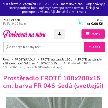
Milí zákazníci, v termínu 1.8. - 25.8. 2026 mám dovolenou. Objednávky a
korespondenci budu opět vyřizovat po tomto termínu. Děkuji za
pochopení a všem přeji slunečné dny :-) Ivana
0
ks
730 529 620
za
0,00 Kč
Po-Pá (9-16 hodin)
Menu
Hledat
Úvod
PROSTĚRADLA
FROTÉ prostěradlo 190 g
FROTÉ prostěradlo,
výška matrace 10-15 cm
100x200x15 cm
Prostěradlo FROTÉ
100x200x15 cm, barva FR 04S-šedá (světlejší)
Prostěradlo FROTÉ 100x200x15
cm, barva FR 04S-šedá (světlejší)