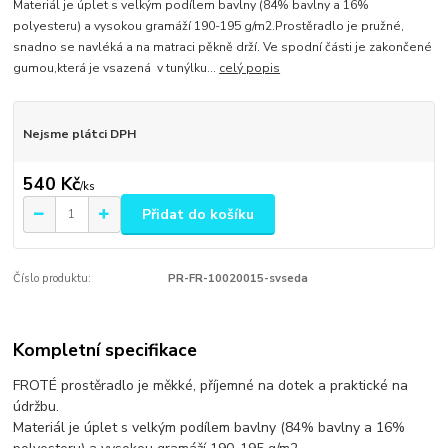
Materiál je úplet s velkým podílem bavlny (84% bavlny a 16%
polyesteru) a vysokou gramáží 190-195 g/m2.Prostěradlo je pružné,
snadno se navléká a na matraci pěkně drží. Ve spodní části je zakončené
gumou,která je vsazená v tunýlku...
celý popis
Nejsme plátci DPH
540 Kč
/
ks
Přidat do košíku
Číslo produktu:
PR-FR-10020015-svseda
Kompletní specifikace
FROTÉ prostěradlo je měkké, příjemné na dotek a praktické na
údržbu.
Materiál je úplet s velkým podílem bavlny (84% bavlny a 16%