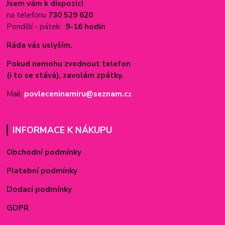
Jsem vám k dispozici
na telefonu
730 529 620
Pondělí - pátek:
9-16 hodin
Ráda vás uslyším.
Pokud nemohu zvednout telefon
(i to se stává), zavolám zpátky.
Mail:
povleceninamiru@seznam.c
z
INFORMACE K NÁKUPU
Obchodní podmínky
Platební podmínky
Dodací podmínky
GDPR