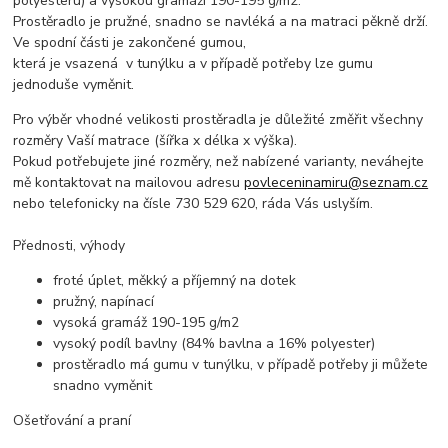
polyesteru) a vysokou gramáží 190-195 g/m2.
Prostěradlo je pružné, snadno se navléká a na matraci pěkně drží.
Ve spodní části je zakončené gumou,
která je vsazená v tunýlku a v případě potřeby lze gumu
jednoduše vyměnit.
Pro výběr vhodné velikosti prostěradla je důležité změřit všechny
rozměry Vaší matrace (šířka x délka x výška).
Pokud potřebujete jiné rozměry, než nabízené varianty, neváhejte
mě kontaktovat na mailovou adresu
povleceninamiru@seznam.cz
nebo telefonicky na čísle 730 529 620, ráda Vás uslyším.
Přednosti, výhody
froté úplet, měkký a příjemný na dotek
pružný, napínací
vysoká gramáž 190-195 g/m2
vysoký podíl bavlny (84% bavlna a 16% polyester)
prostěradlo má gumu v tunýlku, v případě potřeby ji můžete
snadno vyměnit
Ošetřování a praní