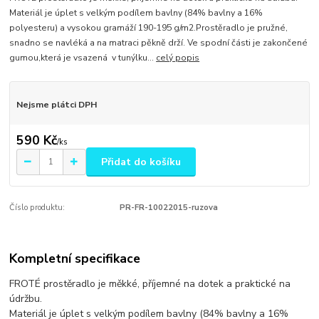
Materiál je úplet s velkým podílem bavlny (84% bavlny a 16%
polyesteru) a vysokou gramáží 190-195 g/m2.Prostěradlo je pružné,
snadno se navléká a na matraci pěkně drží. Ve spodní části je zakončené
gumou,která je vsazená v tunýlku...
celý popis
Nejsme plátci DPH
590 Kč
/
ks
Přidat do košíku
Číslo produktu:
PR-FR-10022015-ruzova
Kompletní specifikace
FROTÉ prostěradlo je měkké, příjemné na dotek a praktické na
údržbu.
Materiál je úplet s velkým podílem bavlny (84% bavlny a 16%