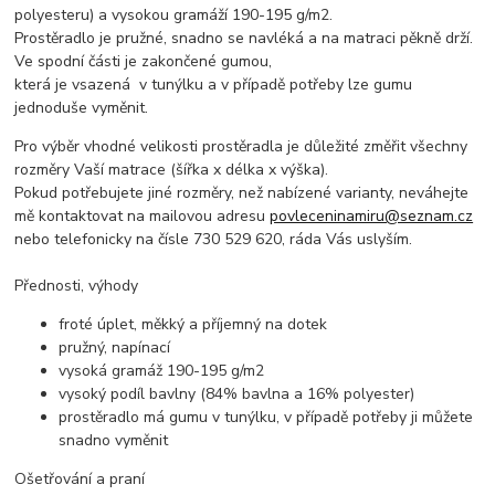
polyesteru) a vysokou gramáží 190-195 g/m2.
Prostěradlo je pružné, snadno se navléká a na matraci pěkně drží.
Ve spodní části je zakončené gumou,
která je vsazená v tunýlku a v případě potřeby lze gumu
jednoduše vyměnit.
Pro výběr vhodné velikosti prostěradla je důležité změřit všechny
rozměry Vaší matrace (šířka x délka x výška).
Pokud potřebujete jiné rozměry, než nabízené varianty, neváhejte
mě kontaktovat na mailovou adresu
povleceninamiru@seznam.cz
nebo telefonicky na čísle 730 529 620, ráda Vás uslyším.
Přednosti, výhody
froté úplet, měkký a příjemný na dotek
pružný, napínací
vysoká gramáž 190-195 g/m2
vysoký podíl bavlny (84% bavlna a 16% polyester)
prostěradlo má gumu v tunýlku, v případě potřeby ji můžete
snadno vyměnit
Ošetřování a praní