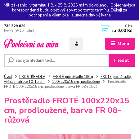
Milí zákazníci, v termínu 1.8. - 25.8. 2026 mám dovolenou. Objednávky a
korespondenci budu opět vyřizovat po tomto termínu. Děkuji za
pochopení a všem přeji slunečné dny :-) Ivana
0
ks
730 529 620
za
0,00 Kč
Po-Pá (9-16 hodin)
Menu
Hledat
Úvod
PROSTĚRADLA
FROTÉ prostěradlo 190 g
FROTÉ prostěradlo,
výška matrace 10-15 cm
100x220x15 cm, prodloužené
Prostěradlo
FROTÉ 100x220x15 cm, prodloužené, barva FR 08-růžová
Prostěradlo FROTÉ 100x220x15
cm, prodloužené, barva FR 08-
růžová