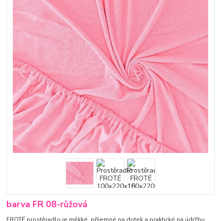
barva FR 08-růžová
FROTÉ prostěradlo je měkké, příjemné na dotek a praktické na údržbu.