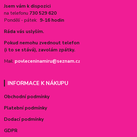
Jsem vám k dispozici
na telefonu
730 529 620
Pondělí - pátek:
9-16 hodin
Ráda vás uslyším.
Pokud nemohu zvednout telefon
(i to se stává), zavolám zpátky.
Mail:
povleceninamiru@seznam.c
z
INFORMACE K NÁKUPU
Obchodní podmínky
Platební podmínky
Dodací podmínky
GDPR