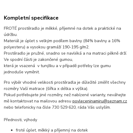
Kompletní specifikace
FROTÉ prostěradlo je měkké, příjemné na dotek a praktické na
údržbu.
Materiál je úplet s velkým podílem bavlny (84% bavlny a 16%
polyesteru) a vysokou gramáží 190-195 g/m2.
Prostěradlo je pružné, snadno se navléká a na matraci pěkně drží.
Ve spodní části je zakončené gumou,
která je vsazená v tunýlku a v případě potřeby lze gumu
jednoduše vyměnit.
Pro výběr vhodné velikosti prostěradla je důležité změřit všechny
rozměry Vaší matrace (šířka x délka x výška).
Pokud potřebujete jiné rozměry, než nabízené varianty, neváhejte
mě kontaktovat na mailovou adresu
povleceninamiru@seznam.cz
nebo telefonicky na čísle 730 529 620, ráda Vás uslyším.
Přednosti, výhody
froté úplet, měkký a příjemný na dotek