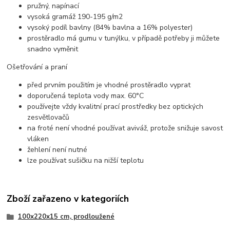
pružný, napínací
vysoká gramáž 190-195 g/m2
vysoký podíl bavlny (84% bavlna a 16% polyester)
prostěradlo má gumu v tunýlku, v případě potřeby ji můžete
snadno vyměnit
Ošetřování a praní
před prvním použitím je vhodné prostěradlo vyprat
doporučená teplota vody max. 60°C
používejte vždy kvalitní prací prostředky bez optických
zesvětlovačů
na froté není vhodné používat aviváž, protože snižuje savost
vláken
žehlení není nutné
lze používat sušičku na nižší teplotu
Zboží zařazeno v kategoriích
100x220x15 cm, prodloužené