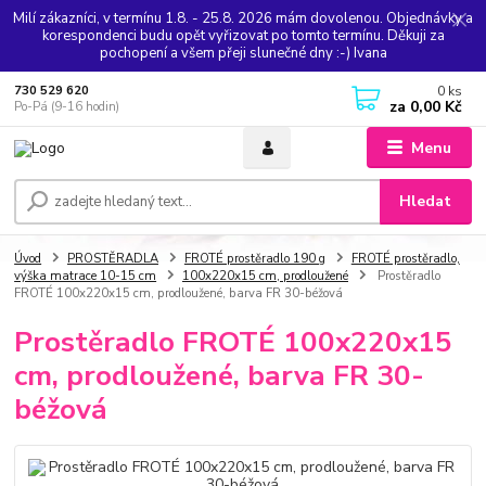
Milí zákazníci, v termínu 1.8. - 25.8. 2026 mám dovolenou. Objednávky a
korespondenci budu opět vyřizovat po tomto termínu. Děkuji za
pochopení a všem přeji slunečné dny :-) Ivana
0
ks
730 529 620
za
0,00 Kč
Po-Pá (9-16 hodin)
Menu
Hledat
Úvod
PROSTĚRADLA
FROTÉ prostěradlo 190 g
FROTÉ prostěradlo,
výška matrace 10-15 cm
100x220x15 cm, prodloužené
Prostěradlo
FROTÉ 100x220x15 cm, prodloužené, barva FR 30-béžová
Prostěradlo FROTÉ 100x220x15
cm, prodloužené, barva FR 30-
béžová