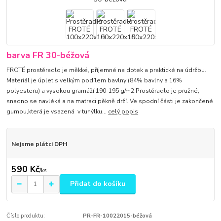
barva FR 30-béžová
FROTÉ prostěradlo je měkké, příjemné na dotek a praktické na údržbu.
Materiál je úplet s velkým podílem bavlny (84% bavlny a 16%
polyesteru) a vysokou gramáží 190-195 g/m2.Prostěradlo je pružné,
snadno se navléká a na matraci pěkně drží. Ve spodní části je zakončené
gumou,která je vsazená v tunýlku...
celý popis
Nejsme plátci DPH
590 Kč
/
ks
Přidat do košíku
Číslo produktu:
PR-FR-10022015-béžová