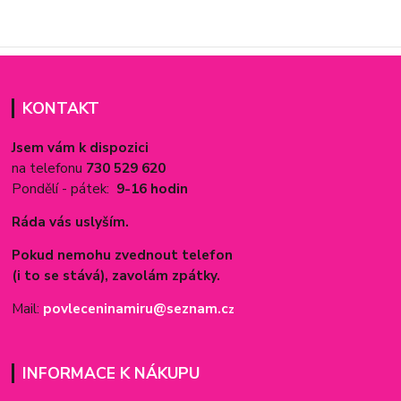
KONTAKT
Jsem vám k dispozici
na telefonu
730 529 620
Pondělí - pátek:
9-16 hodin
Ráda vás uslyším.
Pokud nemohu zvednout telefon
(i to se stává), zavolám zpátky.
Mail:
povleceninamiru@seznam.c
z
INFORMACE K NÁKUPU