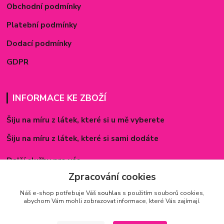
Obchodní podmínky
Platební podmínky
Dodací podmínky
GDPR
INFORMACE KE ZBOŽÍ
Šiju na míru z látek, které si u mě vyberete
Šiju na míru z látek, které si sami dodáte
Další služby pro vás
Zpracování cookies
Způsoby zapínání povlečení
Náš e-shop potřebuje Váš
souhlas
s použitím souborů cookies,
Rozměry prostěradel
abychom Vám mohli zobrazovat informace, které Vás zajímají.
Inspirace - realizované zakázky