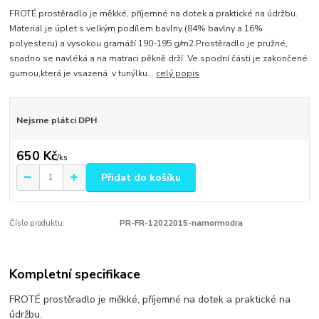
FROTÉ prostěradlo je měkké, příjemné na dotek a praktické na údržbu.
Materiál je úplet s velkým podílem bavlny (84% bavlny a 16%
polyesteru) a vysokou gramáží 190-195 g/m2.Prostěradlo je pružné,
snadno se navléká a na matraci pěkně drží. Ve spodní části je zakončené
gumou,která je vsazená v tunýlku...
celý popis
Nejsme plátci DPH
650 Kč
/
ks
Přidat do košíku
Číslo produktu:
PR-FR-12022015-namormodra
Kompletní specifikace
FROTÉ prostěradlo je měkké, příjemné na dotek a praktické na
údržbu.