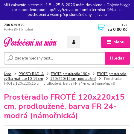
Milí zákazníci, v termínu 1.8. - 25.8. 2026 mám dovolenou. Objednávky a
korespondenci budu opět vyřizovat po tomto termínu. Děkuji za
pochopení a všem přeji slunečné dny :-) Ivana
0
ks
730 529 620
za
0,00 Kč
Po-Pá (9-16 hodin)
Menu
Hledat
Úvod
PROSTĚRADLA
FROTÉ prostěradlo 190 g
FROTÉ prostěradlo,
výška matrace 10-15 cm
120x220x15 cm, prodloužené
Prostěradlo
FROTÉ 120x220x15 cm, prodloužené, barva FR 24-modrá (námořnická)
Prostěradlo FROTÉ 120x220x15
cm, prodloužené, barva FR 24-
modrá (námořnická)