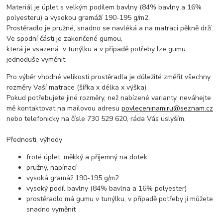
Materiál je úplet s velkým podílem bavlny (84% bavlny a 16%
polyesteru) a vysokou gramáží 190-195 g/m2.
Prostěradlo je pružné, snadno se navléká a na matraci pěkně drží.
Ve spodní části je zakončené gumou,
která je vsazená v tunýlku a v případě potřeby lze gumu
jednoduše vyměnit.
Pro výběr vhodné velikosti prostěradla je důležité změřit všechny
rozměry Vaší matrace (šířka x délka x výška).
Pokud potřebujete jiné rozměry, než nabízené varianty, neváhejte
mě kontaktovat na mailovou adresu
povleceninamiru@seznam.cz
nebo telefonicky na čísle 730 529 620, ráda Vás uslyším.
Přednosti, výhody
froté úplet, měkký a příjemný na dotek
pružný, napínací
vysoká gramáž 190-195 g/m2
vysoký podíl bavlny (84% bavlna a 16% polyester)
prostěradlo má gumu v tunýlku, v případě potřeby ji můžete
snadno vyměnit