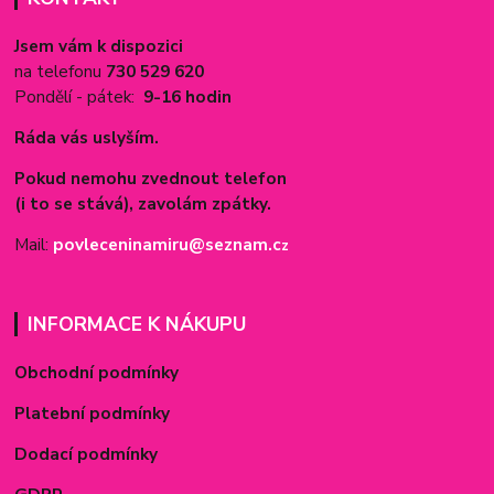
Jsem vám k dispozici
na telefonu
730 529 620
Pondělí - pátek:
9-16 hodin
Ráda vás uslyším.
Pokud nemohu zvednout telefon
(i to se stává), zavolám zpátky.
Mail:
povleceninamiru@seznam.c
z
INFORMACE K NÁKUPU
Obchodní podmínky
Platební podmínky
Dodací podmínky