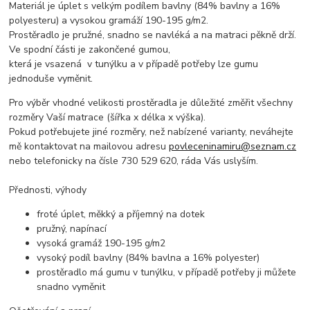
Materiál je úplet s velkým podílem bavlny (84% bavlny a 16%
polyesteru) a vysokou gramáží 190-195 g/m2.
Prostěradlo je pružné, snadno se navléká a na matraci pěkně drží.
Ve spodní části je zakončené gumou,
která je vsazená v tunýlku a v případě potřeby lze gumu
jednoduše vyměnit.
Pro výběr vhodné velikosti prostěradla je důležité změřit všechny
rozměry Vaší matrace (šířka x délka x výška).
Pokud potřebujete jiné rozměry, než nabízené varianty, neváhejte
mě kontaktovat na mailovou adresu
povleceninamiru@seznam.cz
nebo telefonicky na čísle 730 529 620, ráda Vás uslyším.
Přednosti, výhody
froté úplet, měkký a příjemný na dotek
pružný, napínací
vysoká gramáž 190-195 g/m2
vysoký podíl bavlny (84% bavlna a 16% polyester)
prostěradlo má gumu v tunýlku, v případě potřeby ji můžete
snadno vyměnit