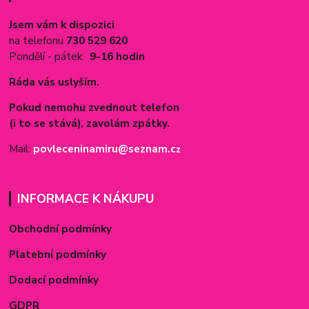
Jsem vám k dispozici
na telefonu
730 529 620
Pondělí - pátek:
9-16 hodin
Ráda vás uslyším.
Pokud nemohu zvednout telefon
(i to se stává), zavolám zpátky.
Mail:
povleceninamiru@seznam.c
z
INFORMACE K NÁKUPU
Obchodní podmínky
Platební podmínky
Dodací podmínky
GDPR