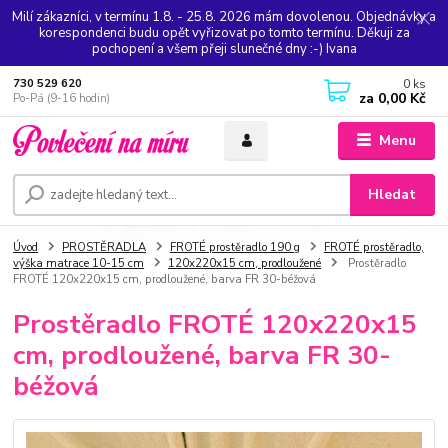
Milí zákazníci, v termínu 1.8. - 25.8. 2026 mám dovolenou. Objednávky a
korespondenci budu opět vyřizovat po tomto termínu. Děkuji za
pochopení a všem přeji slunečné dny :-) Ivana
0
ks
730 529 620
za
0,00 Kč
Po-Pá (9-16 hodin)
Menu
Hledat
Úvod
PROSTĚRADLA
FROTÉ prostěradlo 190 g
FROTÉ prostěradlo,
výška matrace 10-15 cm
120x220x15 cm, prodloužené
Prostěradlo
FROTÉ 120x220x15 cm, prodloužené, barva FR 30-béžová
Prostěradlo FROTÉ 120x220x15
cm, prodloužené, barva FR 30-
béžová