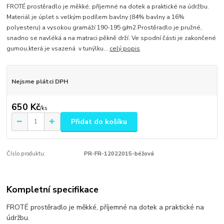
FROTÉ prostěradlo je měkké, příjemné na dotek a praktické na údržbu.
Materiál je úplet s velkým podílem bavlny (84% bavlny a 16%
polyesteru) a vysokou gramáží 190-195 g/m2.Prostěradlo je pružné,
snadno se navléká a na matraci pěkně drží. Ve spodní části je zakončené
gumou,která je vsazená v tunýlku...
celý popis
Nejsme plátci DPH
650 Kč
/
ks
Přidat do košíku
Číslo produktu:
PR-FR-12022015-béžová
Kompletní specifikace
FROTÉ prostěradlo je měkké, příjemné na dotek a praktické na
údržbu.