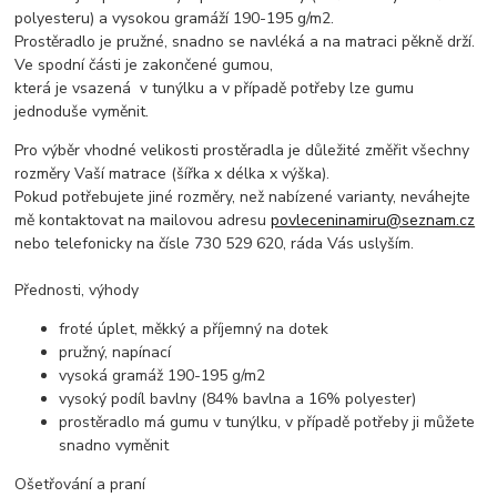
polyesteru) a vysokou gramáží 190-195 g/m2.
Prostěradlo je pružné, snadno se navléká a na matraci pěkně drží.
Ve spodní části je zakončené gumou,
která je vsazená v tunýlku a v případě potřeby lze gumu
jednoduše vyměnit.
Pro výběr vhodné velikosti prostěradla je důležité změřit všechny
rozměry Vaší matrace (šířka x délka x výška).
Pokud potřebujete jiné rozměry, než nabízené varianty, neváhejte
mě kontaktovat na mailovou adresu
povleceninamiru@seznam.cz
nebo telefonicky na čísle 730 529 620, ráda Vás uslyším.
Přednosti, výhody
froté úplet, měkký a příjemný na dotek
pružný, napínací
vysoká gramáž 190-195 g/m2
vysoký podíl bavlny (84% bavlna a 16% polyester)
prostěradlo má gumu v tunýlku, v případě potřeby ji můžete
snadno vyměnit
Ošetřování a praní