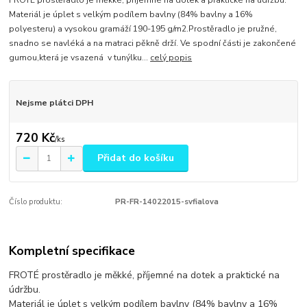
FROTÉ prostěradlo je měkké, příjemné na dotek a praktické na údržbu.
Materiál je úplet s velkým podílem bavlny (84% bavlny a 16%
polyesteru) a vysokou gramáží 190-195 g/m2.Prostěradlo je pružné,
snadno se navléká a na matraci pěkně drží. Ve spodní části je zakončené
gumou,která je vsazená v tunýlku...
celý popis
Nejsme plátci DPH
720 Kč
/
ks
Přidat do košíku
Číslo produktu:
PR-FR-14022015-svfialova
Kompletní specifikace
FROTÉ prostěradlo je měkké, příjemné na dotek a praktické na
údržbu.
Materiál je úplet s velkým podílem bavlny (84% bavlny a 16%