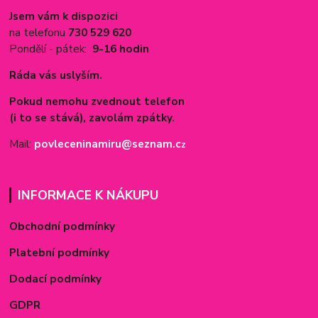
Jsem vám k dispozici
na telefonu
730 529 620
Pondělí - pátek:
9-16 hodin
Ráda vás uslyším.
Pokud nemohu zvednout telefon
(i to se stává), zavolám zpátky.
Mail:
povleceninamiru@seznam.c
z
INFORMACE K NÁKUPU
Obchodní podmínky
Platební podmínky
Dodací podmínky
GDPR