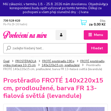
Milí zákazníci, v termínu 1.8. - 25.8. 2026 mám dovolenou. Objednávky a
korespondenci budu opět vyřizovat po tomto termínu. Děkuji za
pochopení a všem přeji slunečné dny :-) Ivana
0
ks
730 529 620
za
0,00 Kč
Po-Pá (9-16 hodin)
Menu
Hledat
Úvod
PROSTĚRADLA
FROTÉ prostěradlo 190 g
FROTÉ prostěradlo,
výška matrace 10-15 cm
140x220x15 cm, prodloužené
Prostěradlo
FROTÉ 140x220x15 cm, prodloužené, barva FR 13-fialová světlá (levandule)
Prostěradlo FROTÉ 140x220x15
cm, prodloužené, barva FR 13-
fialová světlá (levandule)