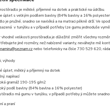
stěradlo je měkké, příjemné na dotek a praktické na údržbu.
 je úplet s velkým podílem bavlny (84% bavlny a 16% polyeste
lo je pružné, snadno se navléká a na matraci pěkně drží. Ve spod
vsazená v tunýlku a v případě potřeby lze gumu jednoduše vyměn
 vhodné velikosti prostěradla je důležité změřit všechny rozměry
řebujete jiné rozměry, než nabízené varianty, neváhejte mě kon
inamiru@seznam.cz
nebo telefonicky na čísle 730 529 620, ráda
i, výhody
té úplet, měkký a příjemný na dotek
žný, napínací
oká gramáž 190-195 g/m2
oký podíl bavlny (84% bavlna a 16% polyester)
stěradlo má gumu v tunýlku, v případě potřeby ji můžete snadn
í a praní