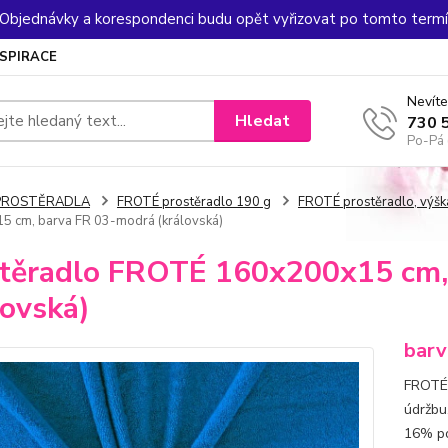
. Objednávky a korespondenci budu opět vyřizovat po tomto termín
NSPIRACE
Nevíte
Hledat
730 
Po-Pá 
PROSTĚRADLA
FROTÉ prostěradlo 190 g
FROTÉ prostěradlo, výšk
 cm, barva FR 03-modrá (královská)
těradlo FROTÉ 160x200x15 cm,
lovská)
barv
FROTÉ 
údržbu
16% po