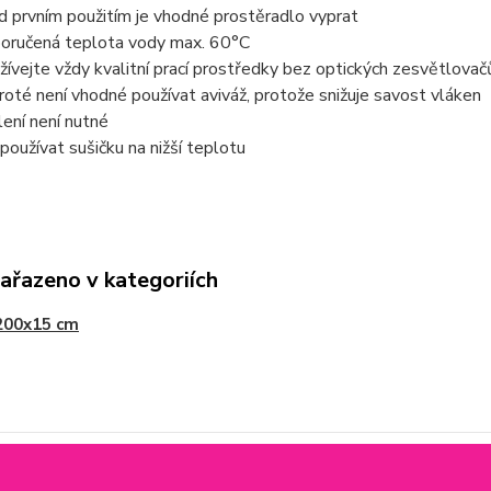
d prvním použitím je vhodné prostěradlo vyprat
oručená teplota vody max. 60°C
žívejte vždy kvalitní prací prostředky bez optických zesvětlovač
froté není vhodné používat aviváž, protože snižuje savost vláken
lení není nutné
 používat sušičku na nižší teplotu
zařazeno v kategoriích
200x15 cm