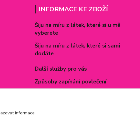
INFORMACE KE ZBOŽÍ
Šiju na míru z látek, které si u mě
vyberete
Šiju na míru z látek, které si sami
dodáte
Další služby pro vás
Způsoby zapínání povlečení
Rozměry prostěradel
Inspirace - realizované zakázky
azovat informace,