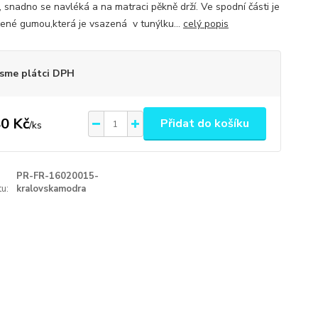
, snadno se navléká a na matraci pěkně drží. Ve spodní části je
ené gumou,která je vsazená v tunýlku...
celý popis
sme plátci DPH
0 Kč
Přidat do košíku
/
ks
PR-FR-16020015-
u:
kralovskamodra