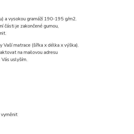
ru) a vysokou gramáží 190-195 g/m2.
ní části je zakončené gumou,
it.
 Vaší matrace (šířka x délka x výška).
taktovat na mailovou adresu
 Vás uslyším.
o vyměnit