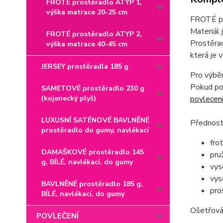
FROTÉ prostěradlo ATYP 1,
výška matrace 20-25 cm
FROTÉ pro
Materiál
FROTÉ prostěradlo ATYP 2,
Prostěrad
výška matrace 40-45 cm
která je 
JERSEY prostěradla 185 g
Pro výběr
Pokud pot
SAMETOVÉ prostěradlo 230 g
(kojenecký plyš)
povlecen
LUXUSNÍ SATÉNOVÉ BAVLNĚNÉ
Přednost
prostěradlo do gumy, navlékací
fro
DAMAŠKOVÉ prostěradlo 145
pru
g, BÍLÉ, navlékací, do gumy
vys
vys
BAVLNĚNÉ prostěradlo 185 g,
pro
BÍLÉ, navlékací, do gumy
Ošetřován
POVLEČENÍ