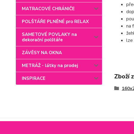
pře
MATRACOVÉ CHRÁNIČE
dop
pou
POLŠTÁŘE PLNĚNÉ pro RELAX
na 
žeh
SAMETOVÉ POVLAKY na
dekorační polštáře
lze
ZÁVĚSY NA OKNA
METRÁŽ - látky na prodej
Zboží 
INSPIRACE
160x