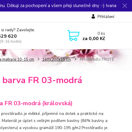
u. Děkuji za pochopení a všem přeji slunečné dny :-) Ivana
Přihlášení
 si rady? Zavolejte.
0
ks
529 620
za
0,00 Kč
(9-16 hodin)
a matrace 10-15 cm
160x200x15 cm
Prostěradlo FROTÉ
 barva FR 03-modrá
a FR 03-modrá (královská)
prostěradlo je měkké, příjemné na dotek a praktické na
. Materiál je úplet s velkým podílem bavlny (84% bavlny a
lyesteru) a vysokou gramáží 190-195 g/m2.Prostěradlo je