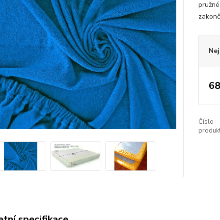
pružné
zakonč
Nej
68
Číslo
produkt
tní specifikace