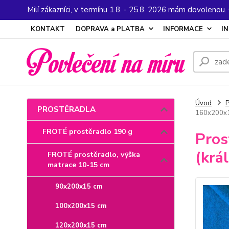
Milí zákazníci, v termínu 1.8. - 25.8. 2026 mám dovolenou
KONTAKT
DOPRAVA a PLATBA
INFORMACE
I
Úvod
PROSTĚRADLA
160x200x15
FROTÉ prostěradlo 190 g
Pros
(krá
FROTÉ prostěradlo, výška
matrace 10-15 cm
90x200x15 cm
100x200x15 cm
120x200x15 cm