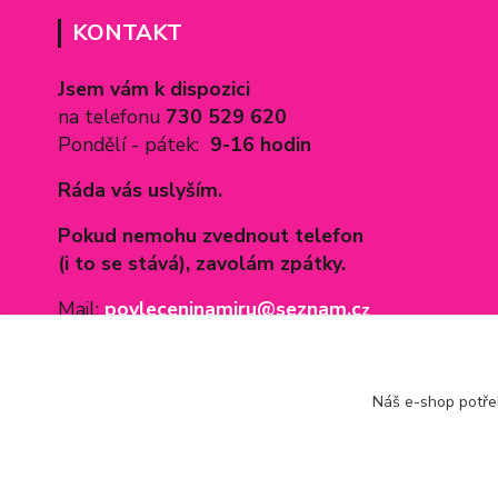
KONTAKT
Jsem vám k dispozici
na telefonu
730 529 620
Pondělí - pátek:
9-16 hodin
Ráda vás uslyším.
Pokud nemohu zvednout telefon
(i to se stává), zavolám zpátky.
Mail:
povleceninamiru@seznam.c
z
Náš e-shop potř