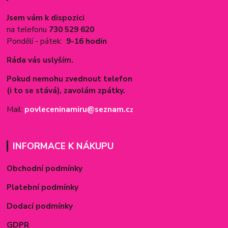
Jsem vám k dispozici
na telefonu
730 529 620
Pondělí - pátek:
9-16 hodin
Ráda vás uslyším.
Pokud nemohu zvednout telefon
(i to se stává), zavolám zpátky.
Mail:
povleceninamiru@seznam.c
z
INFORMACE K NÁKUPU
Obchodní podmínky
Platební podmínky
Dodací podmínky
GDPR