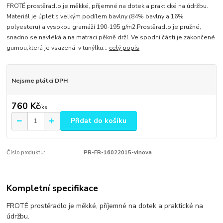
FROTÉ prostěradlo je měkké, příjemné na dotek a praktické na údržbu.
Materiál je úplet s velkým podílem bavlny (84% bavlny a 16%
polyesteru) a vysokou gramáží 190-195 g/m2.Prostěradlo je pružné,
snadno se navléká a na matraci pěkně drží. Ve spodní části je zakončené
gumou,která je vsazená v tunýlku...
celý popis
Nejsme plátci DPH
760 Kč
/
ks
Přidat do košíku
Číslo produktu:
PR-FR-16022015-vinova
Kompletní specifikace
FROTÉ prostěradlo je měkké, příjemné na dotek a praktické na
údržbu.