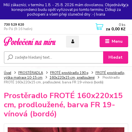
Milí zákazníci, v termínu 1.8. - 25.8. 2026 mám dovolenou. Objednávky a
korespondenci budu opět vyřizovat po tomto termínu. Děkuji za
pochopení a všem přeji slunečné dny :-) Ivana
0
ks
730 529 620
za
0,00 Kč
Po-Pá (9-16 hodin)
Menu
Hledat
Úvod
PROSTĚRADLA
FROTÉ prostěradlo 190 g
FROTÉ prostěradlo,
výška matrace 10-15 cm
160x220x15 cm, prodloužené
Prostěradlo
FROTÉ 160x220x15 cm, prodloužené, barva FR 19-vínová (bordó)
Prostěradlo FROTÉ 160x220x15
cm, prodloužené, barva FR 19-
vínová (bordó)