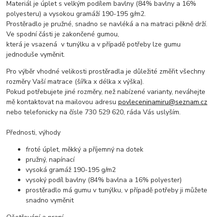
Materiál je úplet s velkým podílem bavlny (84% bavlny a 16%
polyesteru) a vysokou gramáží 190-195 g/m2.
Prostěradlo je pružné, snadno se navléká a na matraci pěkně drží.
Ve spodní části je zakončené gumou,
která je vsazená v tunýlku a v případě potřeby lze gumu
jednoduše vyměnit.
Pro výběr vhodné velikosti prostěradla je důležité změřit všechny
rozměry Vaší matrace (šířka x délka x výška).
Pokud potřebujete jiné rozměry, než nabízené varianty, neváhejte
mě kontaktovat na mailovou adresu
povleceninamiru@seznam.cz
nebo telefonicky na čísle 730 529 620, ráda Vás uslyším.
Přednosti, výhody
froté úplet, měkký a příjemný na dotek
pružný, napínací
vysoká gramáž 190-195 g/m2
vysoký podíl bavlny (84% bavlna a 16% polyester)
prostěradlo má gumu v tunýlku, v případě potřeby ji můžete
snadno vyměnit