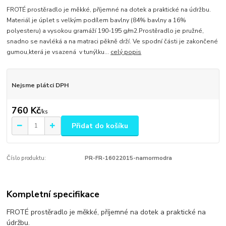
FROTÉ prostěradlo je měkké, příjemné na dotek a praktické na údržbu.
Materiál je úplet s velkým podílem bavlny (84% bavlny a 16%
polyesteru) a vysokou gramáží 190-195 g/m2.Prostěradlo je pružné,
snadno se navléká a na matraci pěkně drží. Ve spodní části je zakončené
gumou,která je vsazená v tunýlku...
celý popis
Nejsme plátci DPH
760 Kč
/
ks
Přidat do košíku
Číslo produktu:
PR-FR-16022015-namormodra
Kompletní specifikace
FROTÉ prostěradlo je měkké, příjemné na dotek a praktické na
údržbu.