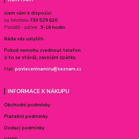
Jsem vám k dispozici
na telefonu
730 529 620
Pondělí - pátek:
9-16 hodin
Ráda vás uslyším.
Pokud nemohu zvednout telefon
(i to se stává), zavolám zpátky.
Mail:
povleceninamiru@seznam.c
z
INFORMACE K NÁKUPU
Obchodní podmínky
Platební podmínky
Dodací podmínky