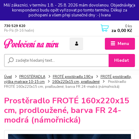
Milí zákazníci, v termínu 1.8. - 25.8. 2026 mám dovolenou. Objednávky a
korespondenci budu opět vyřizovat po tomto termínu. Děkuji za
pochopení a všem přeji slunečné dny :-) Ivana
0
ks
730 529 620
za
0,00 Kč
Po-Pá (9-16 hodin)
Menu
Hledat
Úvod
PROSTĚRADLA
FROTÉ prostěradlo 190 g
FROTÉ prostěradlo,
výška matrace 10-15 cm
160x220x15 cm, prodloužené
Prostěradlo
FROTÉ 160x220x15 cm, prodloužené, barva FR 24-modrá (námořnická)
Prostěradlo FROTÉ 160x220x15
cm, prodloužené, barva FR 24-
modrá (námořnická)