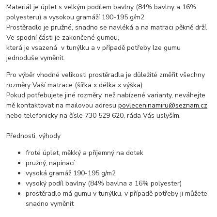
Materiál je úplet s velkým podílem bavlny (84% bavlny a 16%
polyesteru) a vysokou gramáží 190-195 g/m2.
Prostěradlo je pružné, snadno se navléká a na matraci pěkně drží.
Ve spodní části je zakončené gumou,
která je vsazená v tunýlku a v případě potřeby lze gumu
jednoduše vyměnit.
Pro výběr vhodné velikosti prostěradla je důležité změřit všechny
rozměry Vaší matrace (šířka x délka x výška).
Pokud potřebujete jiné rozměry, než nabízené varianty, neváhejte
mě kontaktovat na mailovou adresu
povleceninamiru@seznam.cz
nebo telefonicky na čísle 730 529 620, ráda Vás uslyším.
Přednosti, výhody
froté úplet, měkký a příjemný na dotek
pružný, napínací
vysoká gramáž 190-195 g/m2
vysoký podíl bavlny (84% bavlna a 16% polyester)
prostěradlo má gumu v tunýlku, v případě potřeby ji můžete
snadno vyměnit