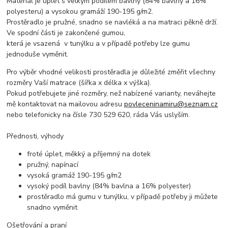
Materiál je úplet s velkým podílem bavlny (84% bavlny a 16%
polyesteru) a vysokou gramáží 190-195 g/m2.
Prostěradlo je pružné, snadno se navléká a na matraci pěkně drží.
Ve spodní části je zakončené gumou,
která je vsazená v tunýlku a v případě potřeby lze gumu
jednoduše vyměnit.
Pro výběr vhodné velikosti prostěradla je důležité změřit všechny
rozměry Vaší matrace (šířka x délka x výška).
Pokud potřebujete jiné rozměry, než nabízené varianty, neváhejte
mě kontaktovat na mailovou adresu
povleceninamiru@seznam.cz
nebo telefonicky na čísle 730 529 620, ráda Vás uslyším.
Přednosti, výhody
froté úplet, měkký a příjemný na dotek
pružný, napínací
vysoká gramáž 190-195 g/m2
vysoký podíl bavlny (84% bavlna a 16% polyester)
prostěradlo má gumu v tunýlku, v případě potřeby ji můžete
snadno vyměnit
Ošetřování a praní