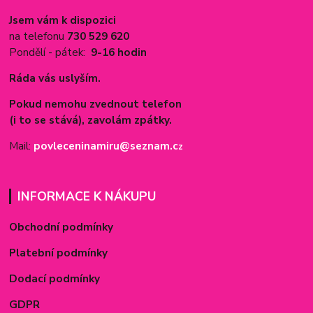
Jsem vám k dispozici
na telefonu
730 529 620
Pondělí - pátek:
9-16 hodin
Ráda vás uslyším.
Pokud nemohu zvednout telefon
(i to se stává), zavolám zpátky.
Mail:
povleceninamiru@seznam.c
z
INFORMACE K NÁKUPU
Obchodní podmínky
Platební podmínky
Dodací podmínky
GDPR