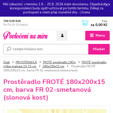
Milí zákazníci, v termínu 1.8. - 25.8. 2026 mám dovolenou. Objednávky a
korespondenci budu opět vyřizovat po tomto termínu. Děkuji za
pochopení a všem přeji slunečné dny :-) Ivana
0
ks
730 529 620
za
0,00 Kč
Po-Pá (9-16 hodin)
Menu
Hledat
Úvod
PROSTĚRADLA
FROTÉ prostěradlo 190 g
FROTÉ prostěradlo,
výška matrace 10-15 cm
180x200x15 cm
Prostěradlo FROTÉ
180x200x15 cm, barva FR 02-smetanová (slonová kost)
Prostěradlo FROTÉ 180x200x15
cm, barva FR 02-smetanová
(slonová kost)