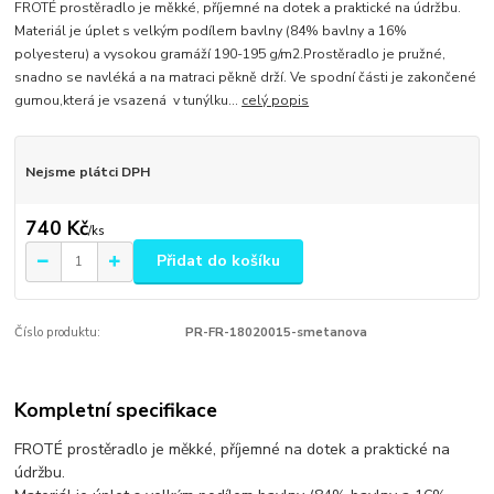
FROTÉ prostěradlo je měkké, příjemné na dotek a praktické na údržbu.
Materiál je úplet s velkým podílem bavlny (84% bavlny a 16%
polyesteru) a vysokou gramáží 190-195 g/m2.Prostěradlo je pružné,
snadno se navléká a na matraci pěkně drží. Ve spodní části je zakončené
gumou,která je vsazená v tunýlku...
celý popis
Nejsme plátci DPH
740 Kč
/
ks
Přidat do košíku
Číslo produktu:
PR-FR-18020015-smetanova
Kompletní specifikace
FROTÉ prostěradlo je měkké, příjemné na dotek a praktické na
údržbu.