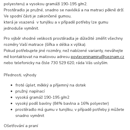
polyesteru) a vysokou gramáží 190-195 g/m2.
Prostěradlo je pružné, snadno se navléká a na matraci pěkně drží.
Ve spodní části je zakončené gumou,
která je vsazená v tunýlku a v případě potřeby lze gumu
jednoduše vyměnit.
Pro výběr vhodné velikosti prostěradla je důležité změřit všechny
rozměry Vaší matrace (šířka x délka x výška).
Pokud potřebujete jiné rozměry, než nabízené varianty, neváhejte
mě kontaktovat na mailovou adresu
povleceninamiru@seznam.cz
nebo telefonicky na čísle 730 529 620, ráda Vás uslyším.
Přednosti, výhody
froté úplet, měkký a příjemný na dotek
pružný, napínací
vysoká gramáž 190-195 g/m2
vysoký podíl bavlny (84% bavlna a 16% polyester)
prostěradlo má gumu v tunýlku, v případě potřeby ji můžete
snadno vyměnit
Ošetřování a praní