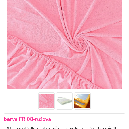
barva FR 08-růžová
FROTÉ prostěradlo je měkké, příjemné na dotek a praktické na údržbu.