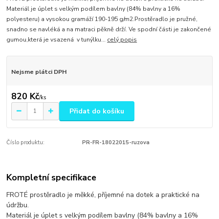
Materiál je úplet s velkým podílem bavlny (84% bavlny a 16%
polyesteru) a vysokou gramáží 190-195 g/m2.Prostěradlo je pružné,
snadno se navléká a na matraci pěkně drží. Ve spodní části je zakončené
gumou,která je vsazená v tunýlku...
celý popis
Nejsme plátci DPH
820 Kč
/
ks
Přidat do košíku
Číslo produktu:
PR-FR-18022015-ruzova
Kompletní specifikace
FROTÉ prostěradlo je měkké, příjemné na dotek a praktické na
údržbu.
Materiál je úplet s velkým podílem bavlny (84% bavlny a 16%