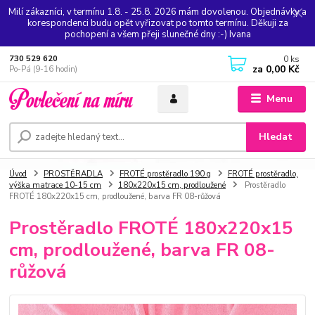
Milí zákazníci, v termínu 1.8. - 25.8. 2026 mám dovolenou. Objednávky a
korespondenci budu opět vyřizovat po tomto termínu. Děkuji za
pochopení a všem přeji slunečné dny :-) Ivana
0
ks
730 529 620
za
0,00 Kč
Po-Pá (9-16 hodin)
Menu
Hledat
Úvod
PROSTĚRADLA
FROTÉ prostěradlo 190 g
FROTÉ prostěradlo,
výška matrace 10-15 cm
180x220x15 cm, prodloužené
Prostěradlo
FROTÉ 180x220x15 cm, prodloužené, barva FR 08-růžová
Prostěradlo FROTÉ 180x220x15
cm, prodloužené, barva FR 08-
růžová