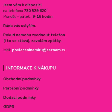
Jsem vám k dispozici
na telefonu
730 529 620
Pondělí - pátek:
9-16 hodin
Ráda vás uslyším.
Pokud nemohu zvednout telefon
(i to se stává), zavolám zpátky.
Mail:
povleceninamiru@seznam.c
z
INFORMACE K NÁKUPU
Obchodní podmínky
Platební podmínky
Dodací podmínky
GDPR