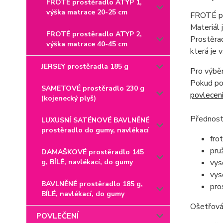
FROTÉ prostěradlo ATYP 1,
výška matrace 20-25 cm
FROTÉ pro
Materiál
FROTÉ prostěradlo ATYP 2,
Prostěrad
výška matrace 40-45 cm
která je 
JERSEY prostěradla 185 g
Pro výběr
Pokud pot
SAMETOVÉ prostěradlo 230 g
povlecen
(kojenecký plyš)
Přednost
LUXUSNÍ SATÉNOVÉ BAVLNĚNÉ
prostěradlo do gumy, navlékací
fro
pru
DAMAŠKOVÉ prostěradlo 145
g, BÍLÉ, navlékací, do gumy
vys
vys
BAVLNĚNÉ prostěradlo 185 g,
pro
BÍLÉ, navlékací, do gumy
Ošetřován
POVLEČENÍ