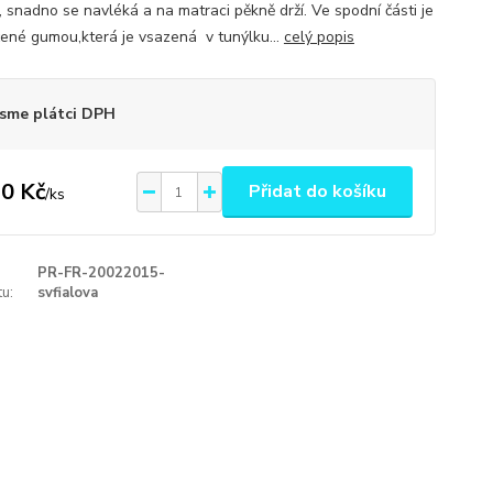
, snadno se navléká a na matraci pěkně drží. Ve spodní části je
ené gumou,která je vsazená v tunýlku...
celý popis
sme plátci DPH
0 Kč
Přidat do košíku
/
ks
PR-FR-20022015-
u:
svfialova