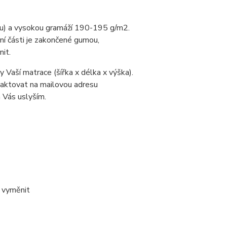
ru) a vysokou gramáží 190-195 g/m2.
ní části je zakončené gumou,
it.
 Vaší matrace (šířka x délka x výška).
taktovat na mailovou adresu
 Vás uslyším.
o vyměnit