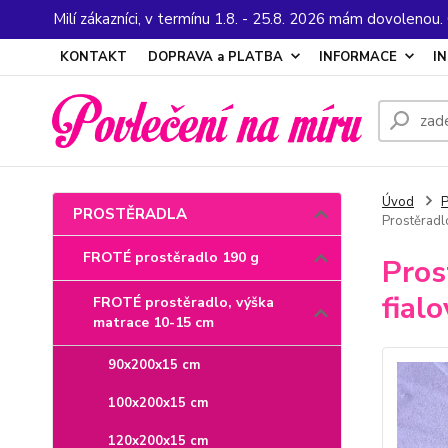
Milí zákazníci, v termínu 1.8. - 25.8. 2026 mám dovolenou
KONTAKT
DOPRAVA a PLATBA
INFORMACE
I
Úvod
PROSTĚRADLA
Prostěradl
FROTÉ prostěradlo 190 g
Pros
fial
FROTÉ prostěradlo, výška
matrace 10-15 cm
90x200x15 cm
100x200x15 cm
120x200x15 cm