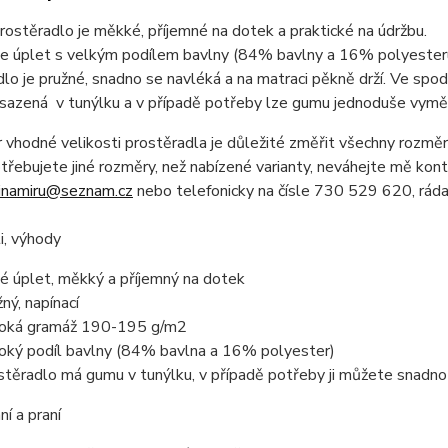
stěradlo je měkké, příjemné na dotek a praktické na údržbu.
 je úplet s velkým podílem bavlny (84% bavlny a 16% polyeste
lo je pružné, snadno se navléká a na matraci pěkně drží. Ve spod
vsazená v tunýlku a v případě potřeby lze gumu jednoduše vyměn
 vhodné velikosti prostěradla je důležité změřit všechny rozměry
řebujete jiné rozměry, než nabízené varianty, neváhejte mě kon
inamiru@seznam.cz
nebo telefonicky na čísle 730 529 620, ráda
i, výhody
té úplet, měkký a příjemný na dotek
žný, napínací
oká gramáž 190-195 g/m2
oký podíl bavlny (84% bavlna a 16% polyester)
stěradlo má gumu v tunýlku, v případě potřeby ji můžete snadn
í a praní