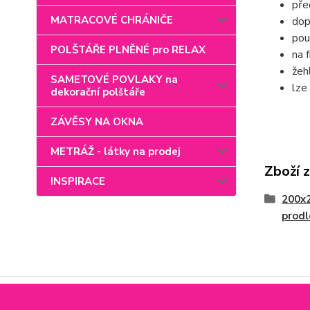
pře
MATRACOVÉ CHRÁNIČE
dop
pou
POLŠTÁŘE PLNĚNÉ pro RELAX
na 
žeh
SAMETOVÉ POVLAKY na
lze
dekorační polštáře
ZÁVĚSY NA OKNA
METRÁŽ - látky na prodej
Zboží 
INSPIRACE
200x
prod