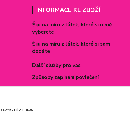
INFORMACE KE ZBOŽÍ
Šiju na míru z látek, které si u mě
vyberete
Šiju na míru z látek, které si sami
dodáte
Další služby pro vás
Způsoby zapínání povlečení
Rozměry prostěradel
Inspirace - realizované zakázky
azovat informace,