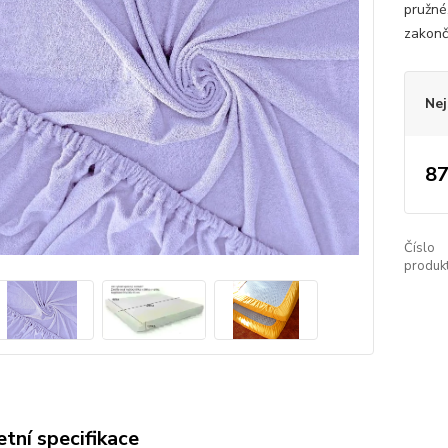
pružné
zakonč
Nej
87
Číslo
produkt
tní specifikace