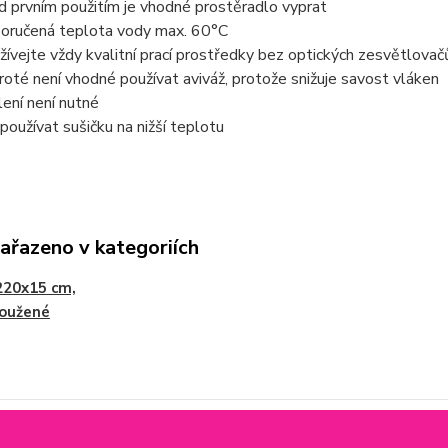
d prvním použitím je vhodné prostěradlo vyprat
oručená teplota vody max. 60°C
žívejte vždy kvalitní prací prostředky bez optických zesvětlovač
froté není vhodné používat aviváž, protože snižuje savost vláken
lení není nutné
 používat sušičku na nižší teplotu
zařazeno v kategoriích
220x15 cm,
loužené