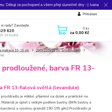
u. Děkuji za pochopení a všem přeji slunečné dny :-) Ivana
Přihlášení
 si rady? Zavolejte.
0
ks
529 620
za
0,00 Kč
(9-16 hodin)
a matrace 10-15 cm
200x220x15 cm, prodloužené
le)
prodloužené, barva FR 13-
a FR 13-fialová světlá (levandule)
prostěradlo je měkké, příjemné na dotek a praktické na
. Materiál je úplet s velkým podílem bavlny (84% bavlny a
lyesteru) a vysokou gramáží 190-195 g/m2.Prostěradlo je