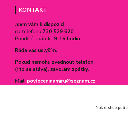
KONTAKT
Jsem vám k dispozici
na telefonu
730 529 620
Pondělí - pátek:
9-16 hodin
Ráda vás uslyším.
Pokud nemohu zvednout telefon
(i to se stává), zavolám zpátky.
Mail:
povleceninamiru@seznam.c
z
Náš e-shop potř