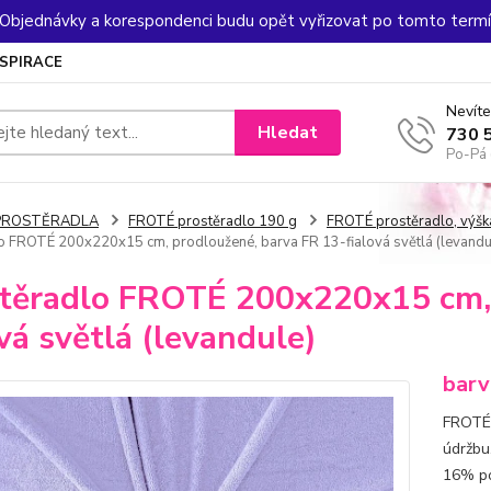
. Objednávky a korespondenci budu opět vyřizovat po tomto termín
NSPIRACE
Nevíte
Hledat
730 
Po-Pá 
PROSTĚRADLA
FROTÉ prostěradlo 190 g
FROTÉ prostěradlo, výšk
o FROTÉ 200x220x15 cm, prodloužené, barva FR 13-fialová světlá (levandu
těradlo FROTÉ 200x220x15 cm, 
ová světlá (levandule)
barv
FROTÉ 
údržbu
16% po