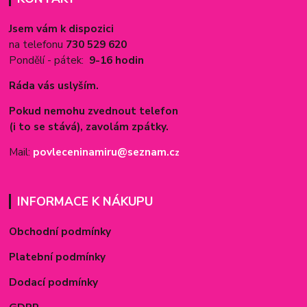
Jsem vám k dispozici
na telefonu
730 529 620
Pondělí - pátek:
9-16 hodin
Ráda vás uslyším.
Pokud nemohu zvednout telefon
(i to se stává), zavolám zpátky.
Mail:
povleceninamiru@seznam.c
z
INFORMACE K NÁKUPU
Obchodní podmínky
Platební podmínky
Dodací podmínky