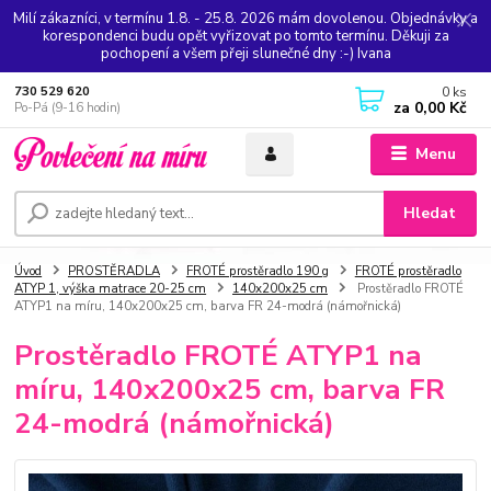
Milí zákazníci, v termínu 1.8. - 25.8. 2026 mám dovolenou. Objednávky a
korespondenci budu opět vyřizovat po tomto termínu. Děkuji za
pochopení a všem přeji slunečné dny :-) Ivana
0
ks
730 529 620
za
0,00 Kč
Po-Pá (9-16 hodin)
Menu
Hledat
Úvod
PROSTĚRADLA
FROTÉ prostěradlo 190 g
FROTÉ prostěradlo
ATYP 1, výška matrace 20-25 cm
140x200x25 cm
Prostěradlo FROTÉ
ATYP1 na míru, 140x200x25 cm, barva FR 24-modrá (námořnická)
Prostěradlo FROTÉ ATYP1 na
míru, 140x200x25 cm, barva FR
24-modrá (námořnická)