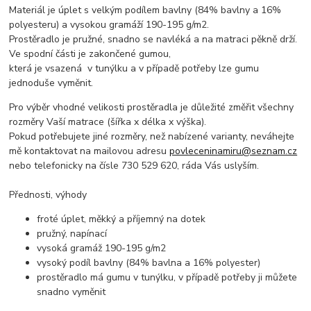
Materiál je úplet s velkým podílem bavlny (84% bavlny a 16%
polyesteru) a vysokou gramáží 190-195 g/m2.
Prostěradlo je pružné, snadno se navléká a na matraci pěkně drží.
Ve spodní části je zakončené gumou,
která je vsazená v tunýlku a v případě potřeby lze gumu
jednoduše vyměnit.
Pro výběr vhodné velikosti prostěradla je důležité změřit všechny
rozměry Vaší matrace (šířka x délka x výška).
Pokud potřebujete jiné rozměry, než nabízené varianty, neváhejte
mě kontaktovat na mailovou adresu
povleceninamiru@seznam.cz
nebo telefonicky na čísle 730 529 620, ráda Vás uslyším.
Přednosti, výhody
froté úplet, měkký a příjemný na dotek
pružný, napínací
vysoká gramáž 190-195 g/m2
vysoký podíl bavlny (84% bavlna a 16% polyester)
prostěradlo má gumu v tunýlku, v případě potřeby ji můžete
snadno vyměnit