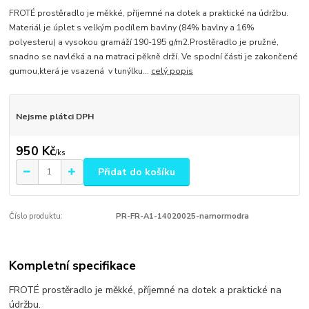
FROTÉ prostěradlo je měkké, příjemné na dotek a praktické na údržbu.
Materiál je úplet s velkým podílem bavlny (84% bavlny a 16%
polyesteru) a vysokou gramáží 190-195 g/m2.Prostěradlo je pružné,
snadno se navléká a na matraci pěkně drží. Ve spodní části je zakončené
gumou,která je vsazená v tunýlku...
celý popis
Nejsme plátci DPH
950 Kč
/
ks
Přidat do košíku
Číslo produktu:
PR-FR-A1-14020025-namormodra
Kompletní specifikace
FROTÉ prostěradlo je měkké, příjemné na dotek a praktické na
údržbu.