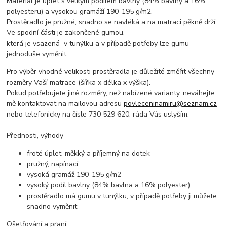
Materiál je úplet s velkým podílem bavlny (84% bavlny a 16%
polyesteru) a vysokou gramáží 190-195 g/m2.
Prostěradlo je pružné, snadno se navléká a na matraci pěkně drží.
Ve spodní části je zakončené gumou,
která je vsazená v tunýlku a v případě potřeby lze gumu
jednoduše vyměnit.
Pro výběr vhodné velikosti prostěradla je důležité změřit všechny
rozměry Vaší matrace (šířka x délka x výška).
Pokud potřebujete jiné rozměry, než nabízené varianty, neváhejte
mě kontaktovat na mailovou adresu
povleceninamiru@seznam.cz
nebo telefonicky na čísle 730 529 620, ráda Vás uslyším.
Přednosti, výhody
froté úplet, měkký a příjemný na dotek
pružný, napínací
vysoká gramáž 190-195 g/m2
vysoký podíl bavlny (84% bavlna a 16% polyester)
prostěradlo má gumu v tunýlku, v případě potřeby ji můžete
snadno vyměnit
Ošetřování a praní