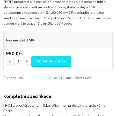
FROTÉ prostěradlo je měkké, příjemné na dotek a praktické na údržbu.
Materiál je úplet s velkým podílem bavlny (84% bavlny a 16%
polyesteru) a vysokou gramáží 190-195 g/m2.Prostěradlo je pružné,
snadno se navléká a na matraci pěkně drží. Ve spodní části je zakončené
gumou,která je vsazená v tunýlku...
celý popis
Nejsme plátci DPH
990 Kč
/
ks
Přidat do košíku
Číslo produktu:
PR-FR-A1-16020025-smetanova
Kompletní specifikace
FROTÉ prostěradlo je měkké, příjemné na dotek a praktické na
údržbu.