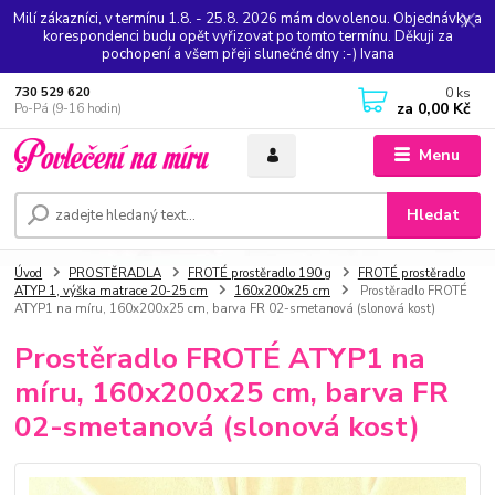
Milí zákazníci, v termínu 1.8. - 25.8. 2026 mám dovolenou. Objednávky a
korespondenci budu opět vyřizovat po tomto termínu. Děkuji za
pochopení a všem přeji slunečné dny :-) Ivana
0
ks
730 529 620
za
0,00 Kč
Po-Pá (9-16 hodin)
Menu
Hledat
Úvod
PROSTĚRADLA
FROTÉ prostěradlo 190 g
FROTÉ prostěradlo
ATYP 1, výška matrace 20-25 cm
160x200x25 cm
Prostěradlo FROTÉ
ATYP1 na míru, 160x200x25 cm, barva FR 02-smetanová (slonová kost)
Prostěradlo FROTÉ ATYP1 na
míru, 160x200x25 cm, barva FR
02-smetanová (slonová kost)