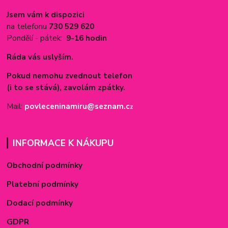
Jsem vám k dispozici
na telefonu
730 529 620
Pondělí - pátek:
9-16 hodin
Ráda vás uslyším.
Pokud nemohu zvednout telefon
(i to se stává), zavolám zpátky.
Mail:
povleceninamiru@seznam.c
z
INFORMACE K NÁKUPU
Obchodní podmínky
Platební podmínky
Dodací podmínky
GDPR