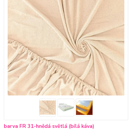
barva FR 31-hnědá světlá (bílá káva)