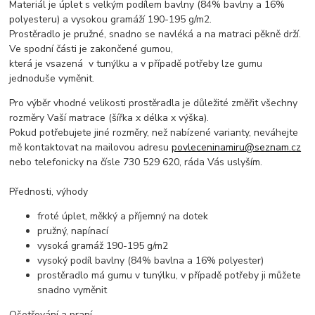
Materiál je úplet s velkým podílem bavlny (84% bavlny a 16%
polyesteru) a vysokou gramáží 190-195 g/m2.
Prostěradlo je pružné, snadno se navléká a na matraci pěkně drží.
Ve spodní části je zakončené gumou,
která je vsazená v tunýlku a v případě potřeby lze gumu
jednoduše vyměnit.
Pro výběr vhodné velikosti prostěradla je důležité změřit všechny
rozměry Vaší matrace (šířka x délka x výška).
Pokud potřebujete jiné rozměry, než nabízené varianty, neváhejte
mě kontaktovat na mailovou adresu
povleceninamiru@seznam.cz
nebo telefonicky na čísle 730 529 620, ráda Vás uslyším.
Přednosti, výhody
froté úplet, měkký a příjemný na dotek
pružný, napínací
vysoká gramáž 190-195 g/m2
vysoký podíl bavlny (84% bavlna a 16% polyester)
prostěradlo má gumu v tunýlku, v případě potřeby ji můžete
snadno vyměnit
Ošetřování a praní