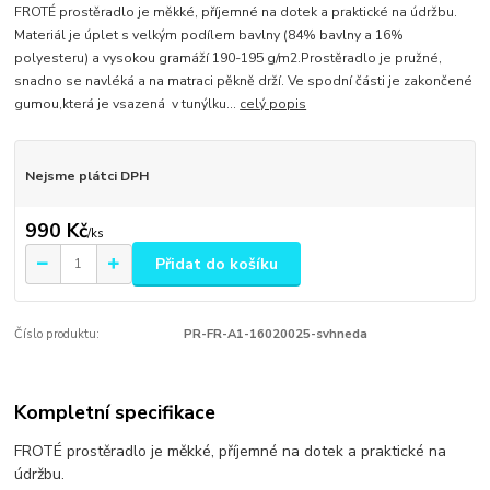
FROTÉ prostěradlo je měkké, příjemné na dotek a praktické na údržbu.
Materiál je úplet s velkým podílem bavlny (84% bavlny a 16%
polyesteru) a vysokou gramáží 190-195 g/m2.Prostěradlo je pružné,
snadno se navléká a na matraci pěkně drží. Ve spodní části je zakončené
gumou,která je vsazená v tunýlku...
celý popis
Nejsme plátci DPH
990 Kč
/
ks
Přidat do košíku
Číslo produktu:
PR-FR-A1-16020025-svhneda
Kompletní specifikace
FROTÉ prostěradlo je měkké, příjemné na dotek a praktické na
údržbu.