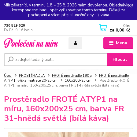
Milí zákazníci, v termínu 1.8. - 25.8. 2026 mám dovolenou. Objednávky a
korespondenci budu opět vyřizovat po tomto termínu. Děkuji za
pochopení a všem přeji slunečné dny :-) Ivana
0
ks
730 529 620
za
0,00 Kč
Po-Pá (9-16 hodin)
Menu
Hledat
Úvod
PROSTĚRADLA
FROTÉ prostěradlo 190 g
FROTÉ prostěradlo
ATYP 1, výška matrace 20-25 cm
160x200x25 cm
Prostěradlo FROTÉ
ATYP1 na míru, 160x200x25 cm, barva FR 31-hnědá světlá (bílá káva)
Prostěradlo FROTÉ ATYP1 na
míru, 160x200x25 cm, barva FR
31-hnědá světlá (bílá káva)