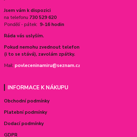
Jsem vám k dispozici
na telefonu
730 529 620
Pondělí - pátek:
9-16 hodin
Ráda vás uslyším.
Pokud nemohu zvednout telefon
(i to se stává), zavolám zpátky.
Mail:
povleceninamiru@seznam.c
z
INFORMACE K NÁKUPU
Obchodní podmínky
Platební podmínky
Dodací podmínky
GDPR