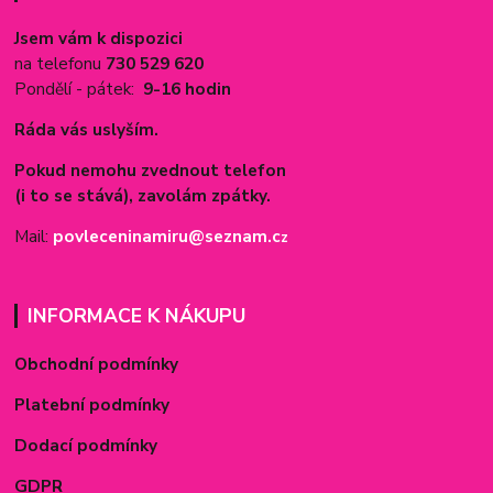
Jsem vám k dispozici
na telefonu
730 529 620
Pondělí - pátek:
9-16 hodin
Ráda vás uslyším.
Pokud nemohu zvednout telefon
(i to se stává), zavolám zpátky.
Mail:
povleceninamiru@seznam.c
z
INFORMACE K NÁKUPU
Obchodní podmínky
Platební podmínky
Dodací podmínky
GDPR