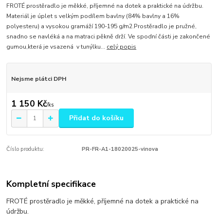
FROTÉ prostěradlo je měkké, příjemné na dotek a praktické na údržbu.
Materiál je úplet s velkým podílem bavlny (84% bavlny a 16%
polyesteru) a vysokou gramáží 190-195 g/m2.Prostěradlo je pružné,
snadno se navléká a na matraci pěkně drží. Ve spodní části je zakončené
gumou,která je vsazená v tunýlku...
celý popis
Nejsme plátci DPH
1 150 Kč
/
ks
Přidat do košíku
Číslo produktu:
PR-FR-A1-18020025-vinova
Kompletní specifikace
FROTÉ prostěradlo je měkké, příjemné na dotek a praktické na
údržbu.