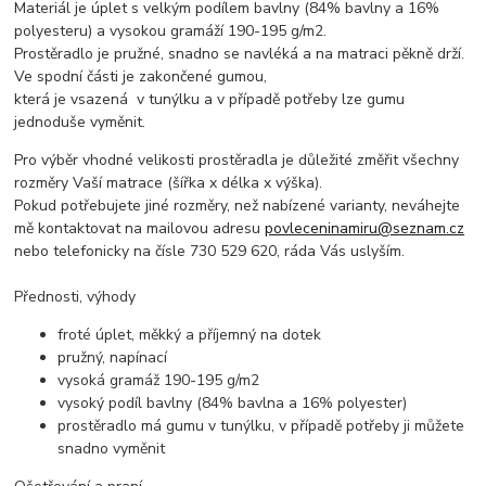
Materiál je úplet s velkým podílem bavlny (84% bavlny a 16%
polyesteru) a vysokou gramáží 190-195 g/m2.
Prostěradlo je pružné, snadno se navléká a na matraci pěkně drží.
Ve spodní části je zakončené gumou,
která je vsazená v tunýlku a v případě potřeby lze gumu
jednoduše vyměnit.
Pro výběr vhodné velikosti prostěradla je důležité změřit všechny
rozměry Vaší matrace (šířka x délka x výška).
Pokud potřebujete jiné rozměry, než nabízené varianty, neváhejte
mě kontaktovat na mailovou adresu
povleceninamiru@seznam.cz
nebo telefonicky na čísle 730 529 620, ráda Vás uslyším.
Přednosti, výhody
froté úplet, měkký a příjemný na dotek
pružný, napínací
vysoká gramáž 190-195 g/m2
vysoký podíl bavlny (84% bavlna a 16% polyester)
prostěradlo má gumu v tunýlku, v případě potřeby ji můžete
snadno vyměnit