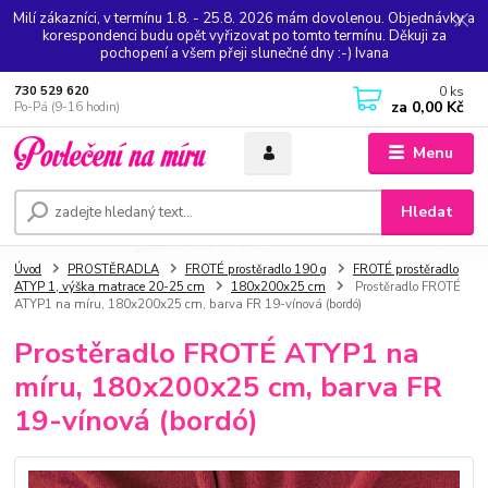
Milí zákazníci, v termínu 1.8. - 25.8. 2026 mám dovolenou. Objednávky a
korespondenci budu opět vyřizovat po tomto termínu. Děkuji za
pochopení a všem přeji slunečné dny :-) Ivana
0
ks
730 529 620
za
0,00 Kč
Po-Pá (9-16 hodin)
Menu
Hledat
Úvod
PROSTĚRADLA
FROTÉ prostěradlo 190 g
FROTÉ prostěradlo
ATYP 1, výška matrace 20-25 cm
180x200x25 cm
Prostěradlo FROTÉ
ATYP1 na míru, 180x200x25 cm, barva FR 19-vínová (bordó)
Prostěradlo FROTÉ ATYP1 na
míru, 180x200x25 cm, barva FR
19-vínová (bordó)