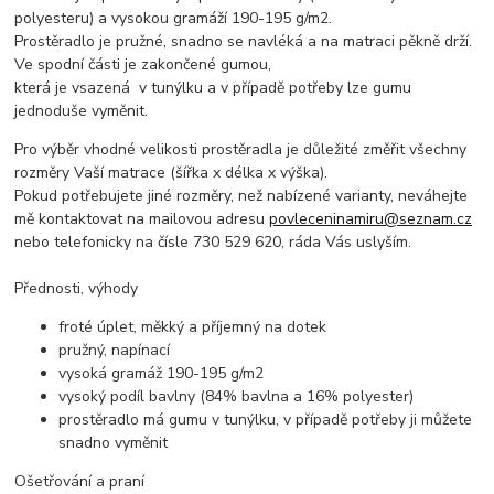
polyesteru) a vysokou gramáží 190-195 g/m2.
Prostěradlo je pružné, snadno se navléká a na matraci pěkně drží.
Ve spodní části je zakončené gumou,
která je vsazená v tunýlku a v případě potřeby lze gumu
jednoduše vyměnit.
Pro výběr vhodné velikosti prostěradla je důležité změřit všechny
rozměry Vaší matrace (šířka x délka x výška).
Pokud potřebujete jiné rozměry, než nabízené varianty, neváhejte
mě kontaktovat na mailovou adresu
povleceninamiru@seznam.cz
nebo telefonicky na čísle 730 529 620, ráda Vás uslyším.
Přednosti, výhody
froté úplet, měkký a příjemný na dotek
pružný, napínací
vysoká gramáž 190-195 g/m2
vysoký podíl bavlny (84% bavlna a 16% polyester)
prostěradlo má gumu v tunýlku, v případě potřeby ji můžete
snadno vyměnit
Ošetřování a praní