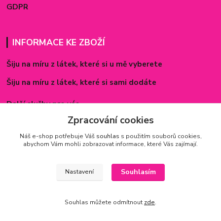
GDPR
INFORMACE KE ZBOŽÍ
Šiju na míru z látek, které si u mě vyberete
Šiju na míru z látek, které si sami dodáte
Další služby pro vás
Zpracování cookies
Způsoby zapínání povlečení
Náš e-shop potřebuje Váš
souhlas
s použitím souborů cookies,
Rozměry prostěradel
abychom Vám mohli zobrazovat informace, které Vás zajímají.
Inspirace - realizované zakázky
Souhlasím
Nastavení
Souhlas můžete odmítnout
zde
.
Vytvořeno na
Eshop-rychle.cz