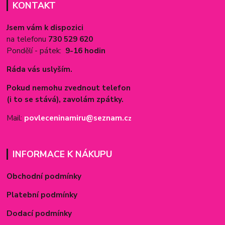
KONTAKT
Jsem vám k dispozici
na telefonu
730 529 620
Pondělí - pátek:
9-16 hodin
Ráda vás uslyším.
Pokud nemohu zvednout telefon
(i to se stává), zavolám zpátky.
Mail:
povleceninamiru@seznam.c
z
INFORMACE K NÁKUPU
Obchodní podmínky
Platební podmínky
Dodací podmínky