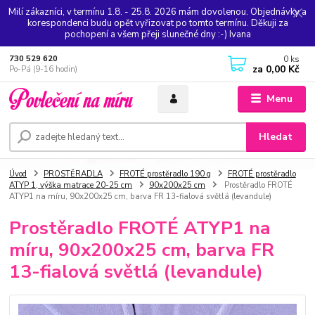
Milí zákazníci, v termínu 1.8. - 25.8. 2026 mám dovolenou. Objednávky a
korespondenci budu opět vyřizovat po tomto termínu. Děkuji za
pochopení a všem přeji slunečné dny :-) Ivana
0
ks
730 529 620
za
0,00 Kč
Po-Pá (9-16 hodin)
Menu
Hledat
Úvod
PROSTĚRADLA
FROTÉ prostěradlo 190 g
FROTÉ prostěradlo
ATYP 1, výška matrace 20-25 cm
90x200x25 cm
Prostěradlo FROTÉ
ATYP1 na míru, 90x200x25 cm, barva FR 13-fialová světlá (levandule)
Prostěradlo FROTÉ ATYP1 na
míru, 90x200x25 cm, barva FR
13-fialová světlá (levandule)