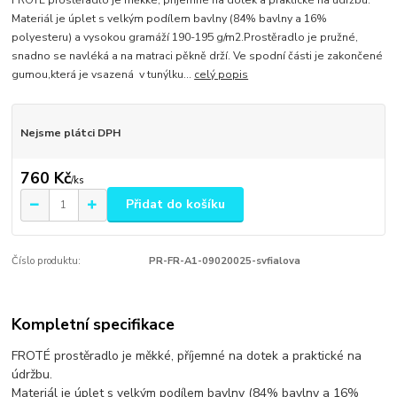
FROTÉ prostěradlo je měkké, příjemné na dotek a praktické na údržbu.
Materiál je úplet s velkým podílem bavlny (84% bavlny a 16%
polyesteru) a vysokou gramáží 190-195 g/m2.Prostěradlo je pružné,
snadno se navléká a na matraci pěkně drží. Ve spodní části je zakončené
gumou,která je vsazená v tunýlku...
celý popis
Nejsme plátci DPH
760 Kč
/
ks
Přidat do košíku
Číslo produktu:
PR-FR-A1-09020025-svfialova
Kompletní specifikace
FROTÉ prostěradlo je měkké, příjemné na dotek a praktické na
údržbu.
Materiál je úplet s velkým podílem bavlny (84% bavlny a 16%