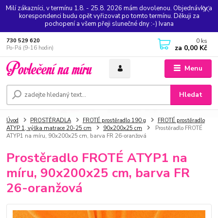
Milí zákazníci, v termínu 1.8. - 25.8. 2026 mám dovolenou. Objednávky a
korespondenci budu opět vyřizovat po tomto termínu. Děkuji za
pochopení a všem přeji slunečné dny :-) Ivana
0
ks
730 529 620
za
0,00 Kč
Po-Pá (9-16 hodin)
Menu
Hledat
Úvod
PROSTĚRADLA
FROTÉ prostěradlo 190 g
FROTÉ prostěradlo
ATYP 1, výška matrace 20-25 cm
90x200x25 cm
Prostěradlo FROTÉ
ATYP1 na míru, 90x200x25 cm, barva FR 26-oranžová
Prostěradlo FROTÉ ATYP1 na
míru, 90x200x25 cm, barva FR
26-oranžová