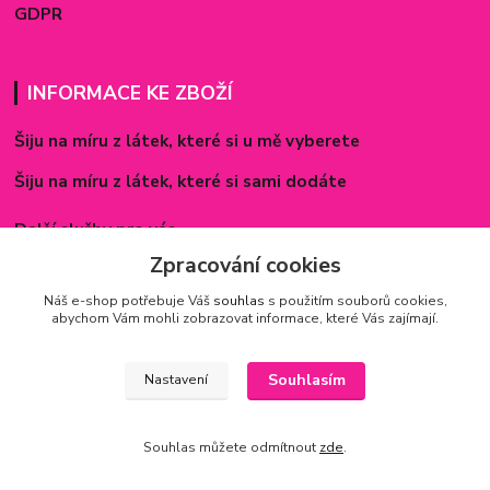
GDPR
INFORMACE KE ZBOŽÍ
Šiju na míru z látek, které si u mě vyberete
Šiju na míru z látek, které si sami dodáte
Další služby pro vás
Zpracování cookies
Způsoby zapínání povlečení
Náš e-shop potřebuje Váš
souhlas
s použitím souborů cookies,
Rozměry prostěradel
abychom Vám mohli zobrazovat informace, které Vás zajímají.
Inspirace - realizované zakázky
Souhlasím
Nastavení
Souhlas můžete odmítnout
zde
.
Vytvořeno na
Eshop-rychle.cz