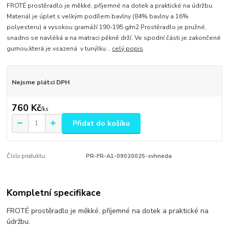
FROTÉ prostěradlo je měkké, příjemné na dotek a praktické na údržbu.
Materiál je úplet s velkým podílem bavlny (84% bavlny a 16%
polyesteru) a vysokou gramáží 190-195 g/m2.Prostěradlo je pružné,
snadno se navléká a na matraci pěkně drží. Ve spodní části je zakončené
gumou,která je vsazená v tunýlku...
celý popis
Nejsme plátci DPH
760 Kč
/
ks
Přidat do košíku
Číslo produktu:
PR-FR-A1-09020025-svhneda
Kompletní specifikace
FROTÉ prostěradlo je měkké, příjemné na dotek a praktické na
údržbu.