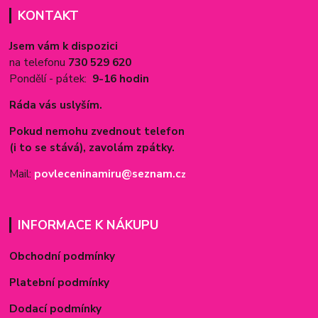
KONTAKT
Jsem vám k dispozici
na telefonu
730 529 620
Pondělí - pátek:
9-16 hodin
Ráda vás uslyším.
Pokud nemohu zvednout telefon
(i to se stává), zavolám zpátky.
Mail:
povleceninamiru@seznam.c
z
INFORMACE K NÁKUPU
Obchodní podmínky
Platební podmínky
Dodací podmínky