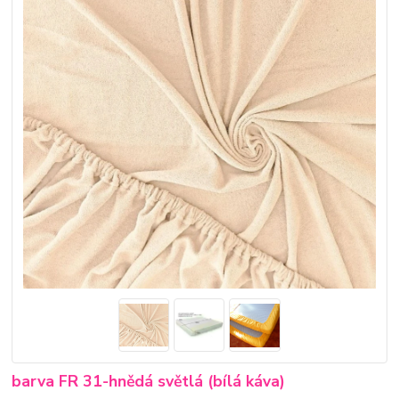
barva FR 31-hnědá světlá (bílá káva)