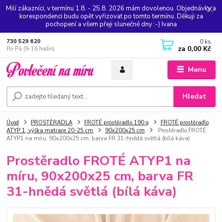
Milí zákazníci, v termínu 1.8. - 25.8. 2026 mám dovolenou. Objednávky a
korespondenci budu opět vyřizovat po tomto termínu. Děkuji za
pochopení a všem přeji slunečné dny :-) Ivana
0
ks
730 529 620
za
0,00 Kč
Po-Pá (9-16 hodin)
Menu
Hledat
Úvod
PROSTĚRADLA
FROTÉ prostěradlo 190 g
FROTÉ prostěradlo
ATYP 1, výška matrace 20-25 cm
90x200x25 cm
Prostěradlo FROTÉ
ATYP1 na míru, 90x200x25 cm, barva FR 31-hnědá světlá (bílá káva)
Prostěradlo FROTÉ ATYP1 na
míru, 90x200x25 cm, barva FR
31-hnědá světlá (bílá káva)