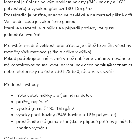
Materiál je úplet s velkým podílem bavlny (84% bavlny a 16%
polyesteru) a vysokou gramáží 190-195 g/m2.
Prostěradlo je pružné, snadno se navléká a na matraci pěkně drží.
Ve spodní části je zakončené gumou,
která je vsazená v tunýlku a v případě potřeby lze gumu
jednoduše vyměnit.
Pro výběr vhodné velikosti prostěradla je důležité změřit všechny
rozměry Vaší matrace (šířka x délka x výška).
Pokud potřebujete jiné rozměry, než nabízené varianty, neváhejte
mě kontaktovat na mailovou adresu
povleceninamiru@seznam.cz
nebo telefonicky na čísle 730 529 620, ráda Vás uslyším.
Přednosti, výhody
froté úplet, měkký a příjemný na dotek
pružný, napínací
vysoká gramáž 190-195 g/m2
vysoký podíl bavlny (84% bavlna a 16% polyester)
prostěradlo má gumu v tunýlku, v případě potřeby ji můžete
snadno vyměnit
Ošetřování a praní