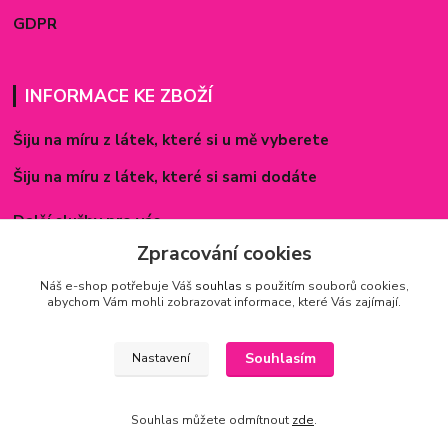
GDPR
INFORMACE KE ZBOŽÍ
Šiju na míru z látek, které si u mě vyberete
Šiju na míru z látek, které si sami dodáte
Další služby pro vás
Zpracování cookies
Způsoby zapínání povlečení
Náš e-shop potřebuje Váš
souhlas
s použitím souborů cookies,
Rozměry prostěradel
abychom Vám mohli zobrazovat informace, které Vás zajímají.
Inspirace - realizované zakázky
Souhlasím
Nastavení
Souhlas můžete odmítnout
zde
.
Vytvořeno na
Eshop-rychle.cz