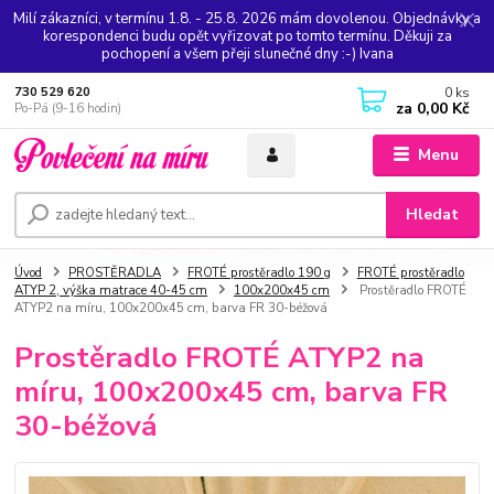
Milí zákazníci, v termínu 1.8. - 25.8. 2026 mám dovolenou. Objednávky a
korespondenci budu opět vyřizovat po tomto termínu. Děkuji za
pochopení a všem přeji slunečné dny :-) Ivana
0
ks
730 529 620
za
0,00 Kč
Po-Pá (9-16 hodin)
Menu
Hledat
Úvod
PROSTĚRADLA
FROTÉ prostěradlo 190 g
FROTÉ prostěradlo
ATYP 2, výška matrace 40-45 cm
100x200x45 cm
Prostěradlo FROTÉ
ATYP2 na míru, 100x200x45 cm, barva FR 30-béžová
Prostěradlo FROTÉ ATYP2 na
míru, 100x200x45 cm, barva FR
30-béžová