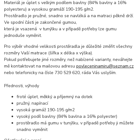
Materiál je úplet s velkým podílem bavlny (84% bavlny a 16%
polyesteru) a vysokou gramáží 190-195 g/m2.
Prostěradlo je pružné, snadno se navléká a na matraci pěkně drží.
Ve spodní části je zakončené gumou,
která je vsazená v tunýlku a v případě potřeby lze gumu
jednoduše vyměnit.
Pro výběr vhodné velikosti prostěradla je důležité změřit všechny
rozměry Vaší matrace (šířka x délka x výška).
Pokud potřebujete jiné rozměry, než nabízené varianty, neváhejte
mě kontaktovat na mailovou adresu
povleceninamiru@seznam.cz
nebo telefonicky na čísle 730 529 620, ráda Vás uslyším.
Přednosti, výhody
froté úplet, měkký a příjemný na dotek
pružný, napínací
vysoká gramáž 190-195 g/m2
vysoký podíl bavlny (84% bavlna a 16% polyester)
prostěradlo má gumu v tunýlku, v případě potřeby ji můžete
snadno vyměnit