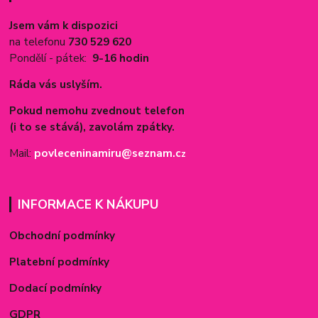
Jsem vám k dispozici
na telefonu
730 529 620
Pondělí - pátek:
9-16 hodin
Ráda vás uslyším.
Pokud nemohu zvednout telefon
(i to se stává), zavolám zpátky.
Mail:
povleceninamiru@seznam.c
z
INFORMACE K NÁKUPU
Obchodní podmínky
Platební podmínky
Dodací podmínky
GDPR