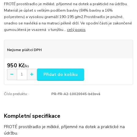
FROTÉ prostěradlo je měkké, příjemné na dotek a praktické na údržbu.
Materiál je úplet s velkým podílem bavlny (84% bavlny a 16%
polyesteru) a vysokou gramáží 190-195 g/m2.Prostěradlo je pružné,
snadno se navléká a na matraci pěkně drží. Ve spodní části je zakončené
gumou,která je vsazená v tunýlku...
celý popis
Nejsme plátci DPH
950 Kč
/
ks
Přidat do košíku
Číslo produktu:
PR-FR-A2-10020045-béžová
Kompletní specifikace
FROTÉ prostěradlo je měkké, příjemné na dotek a praktické na
údržbu.