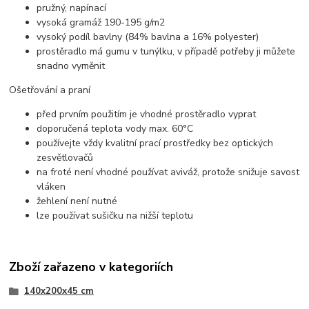
pružný, napínací
vysoká gramáž 190-195 g/m2
vysoký podíl bavlny (84% bavlna a 16% polyester)
prostěradlo má gumu v tunýlku, v případě potřeby ji můžete
snadno vyměnit
Ošetřování a praní
před prvním použitím je vhodné prostěradlo vyprat
doporučená teplota vody max. 60°C
používejte vždy kvalitní prací prostředky bez optických
zesvětlovačů
na froté není vhodné používat aviváž, protože snižuje savost
vláken
žehlení není nutné
lze používat sušičku na nižší teplotu
Zboží zařazeno v kategoriích
140x200x45 cm