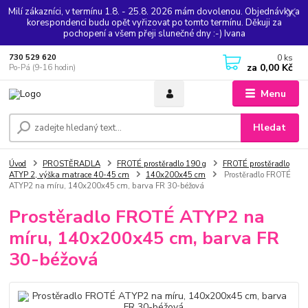
Milí zákazníci, v termínu 1.8. - 25.8. 2026 mám dovolenou. Objednávky a
korespondenci budu opět vyřizovat po tomto termínu. Děkuji za
pochopení a všem přeji slunečné dny :-) Ivana
0
ks
730 529 620
za
0,00 Kč
Po-Pá (9-16 hodin)
Menu
Hledat
Úvod
PROSTĚRADLA
FROTÉ prostěradlo 190 g
FROTÉ prostěradlo
ATYP 2, výška matrace 40-45 cm
140x200x45 cm
Prostěradlo FROTÉ
ATYP2 na míru, 140x200x45 cm, barva FR 30-béžová
Prostěradlo FROTÉ ATYP2 na
míru, 140x200x45 cm, barva FR
30-béžová