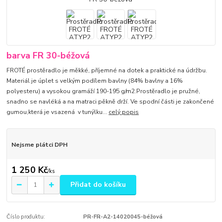
barva FR 30-béžová
FROTÉ prostěradlo je měkké, příjemné na dotek a praktické na údržbu.
Materiál je úplet s velkým podílem bavlny (84% bavlny a 16%
polyesteru) a vysokou gramáží 190-195 g/m2.Prostěradlo je pružné,
snadno se navléká a na matraci pěkně drží. Ve spodní části je zakončené
gumou,která je vsazená v tunýlku...
celý popis
Nejsme plátci DPH
1 250 Kč
/
ks
Přidat do košíku
Číslo produktu:
PR-FR-A2-14020045-béžová