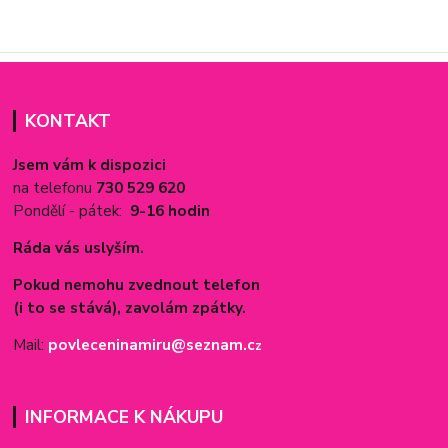
KONTAKT
Jsem vám k dispozici
na telefonu
730 529 620
Pondělí - pátek:
9-16 hodin
Ráda vás uslyším.
Pokud nemohu zvednout telefon
(i to se stává), zavolám zpátky.
Mail:
povleceninamiru@seznam.c
z
INFORMACE K NÁKUPU