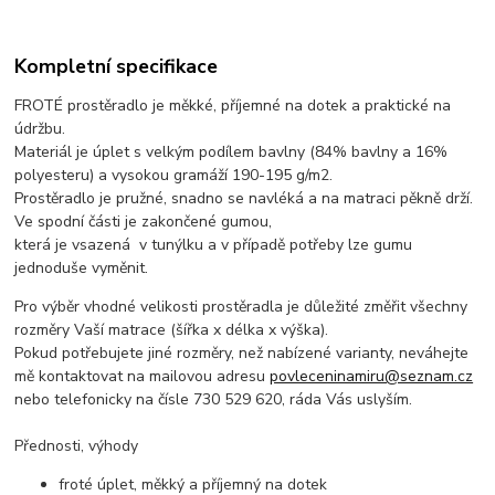
Kompletní specifikace
FROTÉ prostěradlo je měkké, příjemné na dotek a praktické na
údržbu.
Materiál je úplet s velkým podílem bavlny (84% bavlny a 16%
polyesteru) a vysokou gramáží 190-195 g/m2.
Prostěradlo je pružné, snadno se navléká a na matraci pěkně drží.
Ve spodní části je zakončené gumou,
která je vsazená v tunýlku a v případě potřeby lze gumu
jednoduše vyměnit.
Pro výběr vhodné velikosti prostěradla je důležité změřit všechny
rozměry Vaší matrace (šířka x délka x výška).
Pokud potřebujete jiné rozměry, než nabízené varianty, neváhejte
mě kontaktovat na mailovou adresu
povleceninamiru@seznam.cz
nebo telefonicky na čísle 730 529 620, ráda Vás uslyším.
Přednosti, výhody
froté úplet, měkký a příjemný na dotek