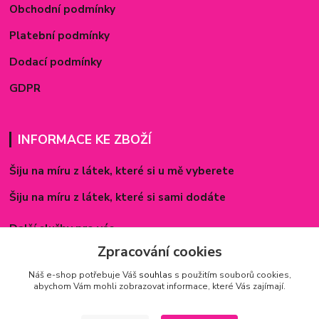
Obchodní podmínky
Platební podmínky
Dodací podmínky
GDPR
INFORMACE KE ZBOŽÍ
Šiju na míru z látek, které si u mě vyberete
Šiju na míru z látek, které si sami dodáte
Další služby pro vás
Zpracování cookies
Způsoby zapínání povlečení
Náš e-shop potřebuje Váš
souhlas
s použitím souborů cookies,
Rozměry prostěradel
abychom Vám mohli zobrazovat informace, které Vás zajímají.
Inspirace - realizované zakázky