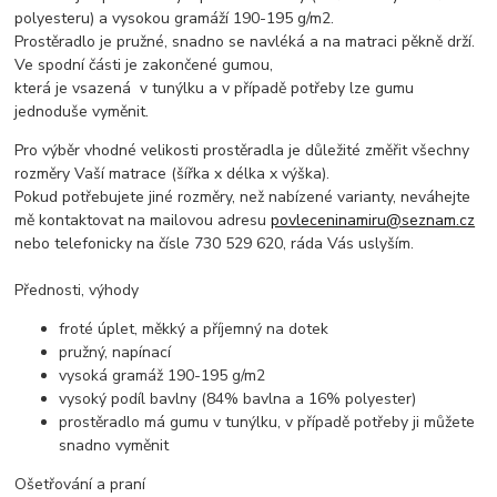
polyesteru) a vysokou gramáží 190-195 g/m2.
Prostěradlo je pružné, snadno se navléká a na matraci pěkně drží.
Ve spodní části je zakončené gumou,
která je vsazená v tunýlku a v případě potřeby lze gumu
jednoduše vyměnit.
Pro výběr vhodné velikosti prostěradla je důležité změřit všechny
rozměry Vaší matrace (šířka x délka x výška).
Pokud potřebujete jiné rozměry, než nabízené varianty, neváhejte
mě kontaktovat na mailovou adresu
povleceninamiru@seznam.cz
nebo telefonicky na čísle 730 529 620, ráda Vás uslyším.
Přednosti, výhody
froté úplet, měkký a příjemný na dotek
pružný, napínací
vysoká gramáž 190-195 g/m2
vysoký podíl bavlny (84% bavlna a 16% polyester)
prostěradlo má gumu v tunýlku, v případě potřeby ji můžete
snadno vyměnit
Ošetřování a praní