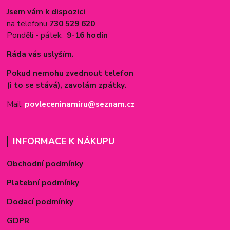
Jsem vám k dispozici
na telefonu
730 529 620
Pondělí - pátek:
9-16 hodin
Ráda vás uslyším.
Pokud nemohu zvednout telefon
(i to se stává), zavolám zpátky.
Mail:
povleceninamiru@seznam.c
z
INFORMACE K NÁKUPU
Obchodní podmínky
Platební podmínky
Dodací podmínky
GDPR