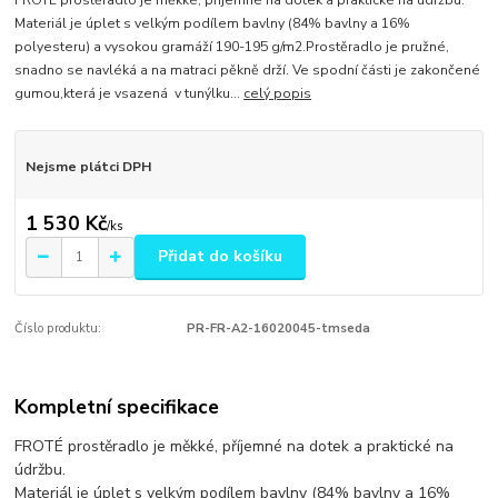
FROTÉ prostěradlo je měkké, příjemné na dotek a praktické na údržbu.
Materiál je úplet s velkým podílem bavlny (84% bavlny a 16%
polyesteru) a vysokou gramáží 190-195 g/m2.Prostěradlo je pružné,
snadno se navléká a na matraci pěkně drží. Ve spodní části je zakončené
gumou,která je vsazená v tunýlku...
celý popis
Nejsme plátci DPH
1 530 Kč
/
ks
Přidat do košíku
Číslo produktu:
PR-FR-A2-16020045-tmseda
Kompletní specifikace
FROTÉ prostěradlo je měkké, příjemné na dotek a praktické na
údržbu.
Materiál je úplet s velkým podílem bavlny (84% bavlny a 16%