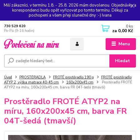
Milí zákazníci, v termínu 1.8. - 25.8. 2026 mám dovolenou. Objednávky a
korespondenci budu opět vyřizovat po tomto termínu. Děkuji za
pochopení a všem přeji slunečné dny :-) Ivana
0
ks
730 529 620
za
0,00 Kč
Po-Pá (9-16 hodin)
Menu
Hledat
Úvod
PROSTĚRADLA
FROTÉ prostěradlo 190 g
FROTÉ prostěradlo
ATYP 2, výška matrace 40-45 cm
160x200x45 cm
Prostěradlo FROTÉ
ATYP2 na míru, 160x200x45 cm, barva FR 04T-šedá (tmavší)
Prostěradlo FROTÉ ATYP2 na
míru, 160x200x45 cm, barva FR
04T-šedá (tmavší)