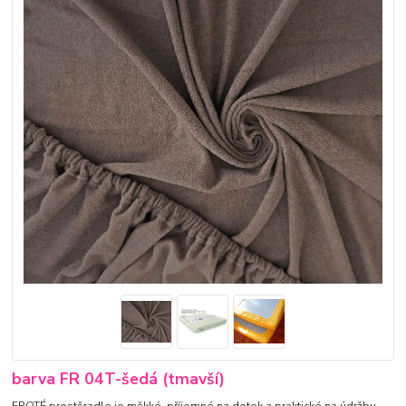
barva FR 04T-šedá (tmavší)