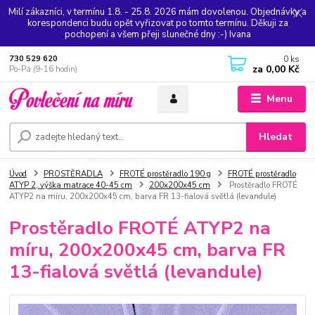
Milí zákazníci, v termínu 1.8. - 25.8. 2026 mám dovolenou. Objednávky a
korespondenci budu opět vyřizovat po tomto termínu. Děkuji za
pochopení a všem přeji slunečné dny :-) Ivana
0
ks
730 529 620
za
0,00 Kč
Po-Pá (9-16 hodin)
Menu
Hledat
Úvod
PROSTĚRADLA
FROTÉ prostěradlo 190 g
FROTÉ prostěradlo
ATYP 2, výška matrace 40-45 cm
200x200x45 cm
Prostěradlo FROTÉ
ATYP2 na míru, 200x200x45 cm, barva FR 13-fialová světlá (levandule)
Prostěradlo FROTÉ ATYP2 na
míru, 200x200x45 cm, barva FR
13-fialová světlá (levandule)