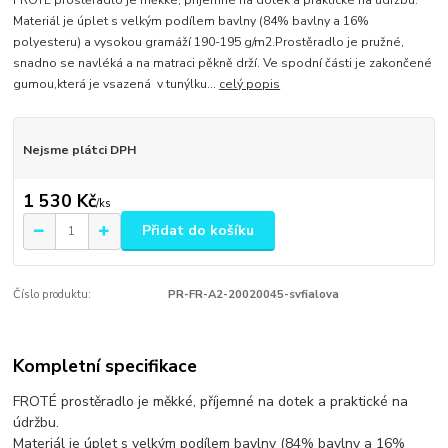
FROTÉ prostěradlo je měkké, příjemné na dotek a praktické na údržbu.
Materiál je úplet s velkým podílem bavlny (84% bavlny a 16%
polyesteru) a vysokou gramáží 190-195 g/m2.Prostěradlo je pružné,
snadno se navléká a na matraci pěkně drží. Ve spodní části je zakončené
gumou,která je vsazená v tunýlku...
celý popis
Nejsme plátci DPH
1 530 Kč
/
ks
Přidat do košíku
Číslo produktu:
PR-FR-A2-20020045-svfialova
Kompletní specifikace
FROTÉ prostěradlo je měkké, příjemné na dotek a praktické na
údržbu.
Materiál je úplet s velkým podílem bavlny (84% bavlny a 16%