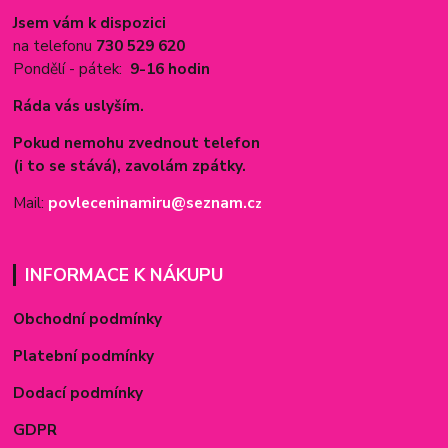
Jsem vám k dispozici
na telefonu
730 529 620
Pondělí - pátek:
9-16 hodin
Ráda vás uslyším.
Pokud nemohu zvednout telefon
(i to se stává), zavolám zpátky.
Mail:
povleceninamiru@seznam.c
z
INFORMACE K NÁKUPU
Obchodní podmínky
Platební podmínky
Dodací podmínky
GDPR