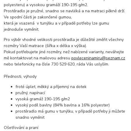
polyesteru) a vysokou gramáží 190-195 g/m2.
Prostěradlo je pružné, snadno se navléká a na matraci pěkně drží.
Ve spodní části je zakončené gumou,
která je vsazená v tunýlku a v případě potřeby lze gumu
jednoduše vyměnit.
Pro výběr vhodné velikosti prostěradla je důležité změřit všechny
rozměry Vaší matrace (šířka x délka x výška).
Pokud potřebujete jiné rozměry, než nabízené varianty, neváhejte
mě kontaktovat na mailovou adresu
povleceninamiru@seznam.cz
nebo telefonicky na čísle 730 529 620, ráda Vás uslyším.
Přednosti, výhody
froté úplet, měkký a příjemný na dotek
pružný, napínací
vysoká gramáž 190-195 g/m2
vysoký podíl bavlny (84% bavlna a 16% polyester)
prostěradlo má gumu v tunýlku, v případě potřeby ji můžete
snadno vyměnit
Ošetřování a praní