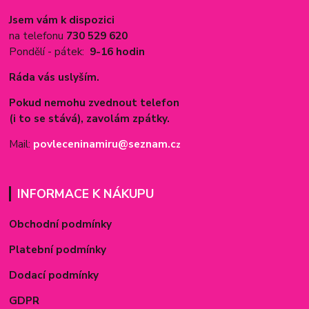
Jsem vám k dispozici
na telefonu
730 529 620
Pondělí - pátek:
9-16 hodin
Ráda vás uslyším.
Pokud nemohu zvednout telefon
(i to se stává), zavolám zpátky.
Mail:
povleceninamiru@seznam.c
z
INFORMACE K NÁKUPU
Obchodní podmínky
Platební podmínky
Dodací podmínky
GDPR