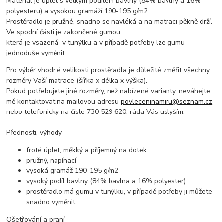
Materiál je úplet s velkým podílem bavlny (84% bavlny a 16%
polyesteru) a vysokou gramáží 190-195 g/m2.
Prostěradlo je pružné, snadno se navléká a na matraci pěkně drží.
Ve spodní části je zakončené gumou,
která je vsazená v tunýlku a v případě potřeby lze gumu
jednoduše vyměnit.
Pro výběr vhodné velikosti prostěradla je důležité změřit všechny
rozměry Vaší matrace (šířka x délka x výška).
Pokud potřebujete jiné rozměry, než nabízené varianty, neváhejte
mě kontaktovat na mailovou adresu
povleceninamiru@seznam.cz
nebo telefonicky na čísle 730 529 620, ráda Vás uslyším.
Přednosti, výhody
froté úplet, měkký a příjemný na dotek
pružný, napínací
vysoká gramáž 190-195 g/m2
vysoký podíl bavlny (84% bavlna a 16% polyester)
prostěradlo má gumu v tunýlku, v případě potřeby ji můžete
snadno vyměnit
Ošetřování a praní