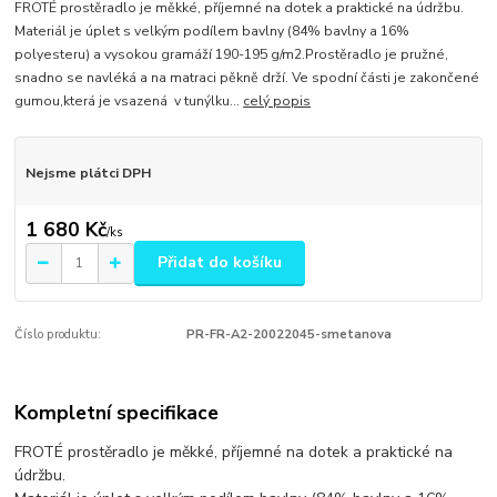
FROTÉ prostěradlo je měkké, příjemné na dotek a praktické na údržbu.
Materiál je úplet s velkým podílem bavlny (84% bavlny a 16%
polyesteru) a vysokou gramáží 190-195 g/m2.Prostěradlo je pružné,
snadno se navléká a na matraci pěkně drží. Ve spodní části je zakončené
gumou,která je vsazená v tunýlku...
celý popis
Nejsme plátci DPH
1 680 Kč
/
ks
Přidat do košíku
Číslo produktu:
PR-FR-A2-20022045-smetanova
Kompletní specifikace
FROTÉ prostěradlo je měkké, příjemné na dotek a praktické na
údržbu.