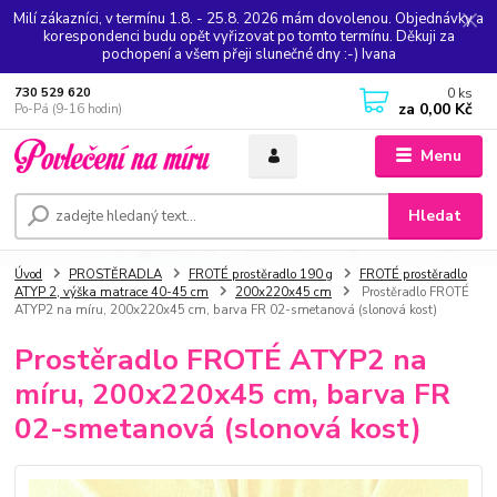
Milí zákazníci, v termínu 1.8. - 25.8. 2026 mám dovolenou. Objednávky a
korespondenci budu opět vyřizovat po tomto termínu. Děkuji za
pochopení a všem přeji slunečné dny :-) Ivana
0
ks
730 529 620
za
0,00 Kč
Po-Pá (9-16 hodin)
Menu
Hledat
Úvod
PROSTĚRADLA
FROTÉ prostěradlo 190 g
FROTÉ prostěradlo
ATYP 2, výška matrace 40-45 cm
200x220x45 cm
Prostěradlo FROTÉ
ATYP2 na míru, 200x220x45 cm, barva FR 02-smetanová (slonová kost)
Prostěradlo FROTÉ ATYP2 na
míru, 200x220x45 cm, barva FR
02-smetanová (slonová kost)