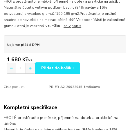
FROTÉ prostěradlo je měkké, příjemné na dotek a praktické na údržbu.
Materiál je úplet s velkým podílem bavlny (84% bavlny a 16%
polyesteru) a vysokou gramáží 190-195 g/m2.Prostěradlo je pružné,
snadno se navléká a na matraci pěkně drží. Ve spodní části je zakončené
gumou,která je vsazená v tunýlku...
celý popis
Nejsme plátci DPH
1 680 Kč
/
ks
Přidat do košíku
Číslo produktu:
PR-FR-A2-20022045-tmfialova
Kompletní specifikace
FROTÉ prostěradlo je měkké, příjemné na dotek a praktické na
údržbu.
Materiál je úplet s velkým podílem bavlny (84% bavlny a 16%