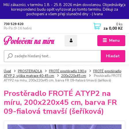
Milí zákazníci, v termínu 1.8. - 25.8. 2026 mám dovolenou. Objednávky a
korespondenci budu opět vyřizovat po tomto termínu. Děkuji za
pochopení a všem přeji slunečné dny :-) Ivana
0
ks
730 529 620
za
0,00 Kč
Po-Pá (9-16 hodin)
Menu
Hledat
Úvod
PROSTĚRADLA
FROTÉ prostěradlo 190 g
FROTÉ prostěradlo
ATYP 2, výška matrace 40-45 cm
200x220x45 cm
Prostěradlo FROTÉ
ATYP2 na míru, 200x220x45 cm, barva FR 09-fialová tmavší (šeříková)
Prostěradlo FROTÉ ATYP2 na
míru, 200x220x45 cm, barva FR
09-fialová tmavší (šeříková)