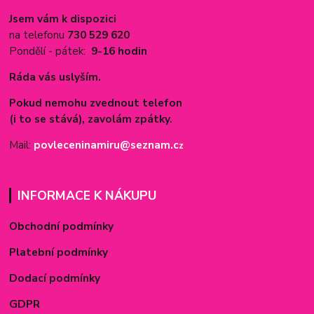
Jsem vám k dispozici
na telefonu
730 529 620
Pondělí - pátek:
9-16 hodin
Ráda vás uslyším.
Pokud nemohu zvednout telefon
(i to se stává), zavolám zpátky.
Mail:
povleceninamiru@seznam.c
z
INFORMACE K NÁKUPU
Obchodní podmínky
Platební podmínky
Dodací podmínky
GDPR