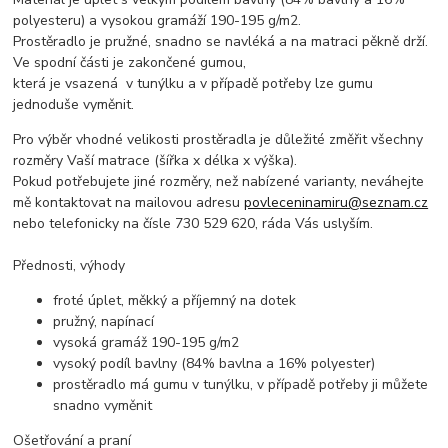
polyesteru) a vysokou gramáží 190-195 g/m2.
Prostěradlo je pružné, snadno se navléká a na matraci pěkně drží.
Ve spodní části je zakončené gumou,
která je vsazená v tunýlku a v případě potřeby lze gumu
jednoduše vyměnit.
Pro výběr vhodné velikosti prostěradla je důležité změřit všechny
rozměry Vaší matrace (šířka x délka x výška).
Pokud potřebujete jiné rozměry, než nabízené varianty, neváhejte
mě kontaktovat na mailovou adresu
povleceninamiru@seznam.cz
nebo telefonicky na čísle 730 529 620, ráda Vás uslyším.
Přednosti, výhody
froté úplet, měkký a příjemný na dotek
pružný, napínací
vysoká gramáž 190-195 g/m2
vysoký podíl bavlny (84% bavlna a 16% polyester)
prostěradlo má gumu v tunýlku, v případě potřeby ji můžete
snadno vyměnit
Ošetřování a praní