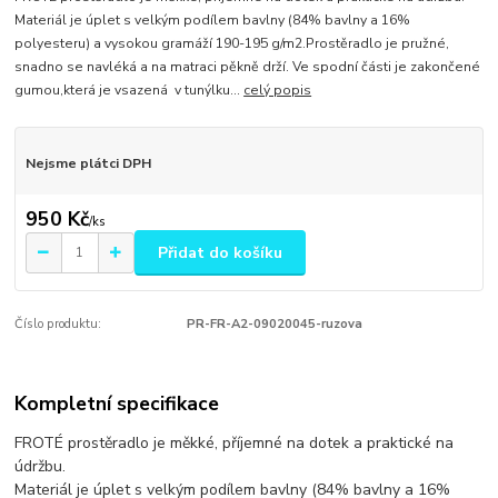
Materiál je úplet s velkým podílem bavlny (84% bavlny a 16%
polyesteru) a vysokou gramáží 190-195 g/m2.Prostěradlo je pružné,
snadno se navléká a na matraci pěkně drží. Ve spodní části je zakončené
gumou,která je vsazená v tunýlku...
celý popis
Nejsme plátci DPH
950 Kč
/
ks
Přidat do košíku
Číslo produktu:
PR-FR-A2-09020045-ruzova
Kompletní specifikace
FROTÉ prostěradlo je měkké, příjemné na dotek a praktické na
údržbu.
Materiál je úplet s velkým podílem bavlny (84% bavlny a 16%