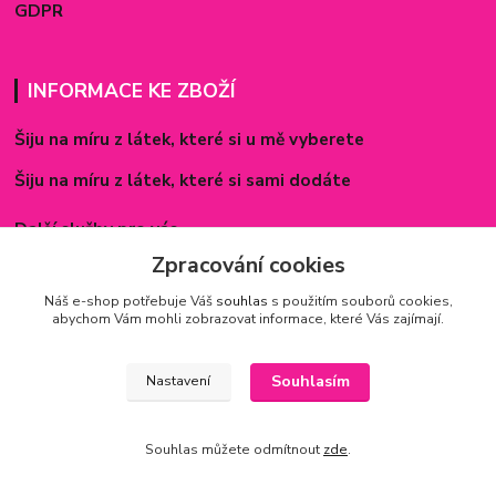
GDPR
INFORMACE KE ZBOŽÍ
Šiju na míru z látek, které si u mě vyberete
Šiju na míru z látek, které si sami dodáte
Další služby pro vás
Zpracování cookies
Způsoby zapínání povlečení
Náš e-shop potřebuje Váš
souhlas
s použitím souborů cookies,
Rozměry prostěradel
abychom Vám mohli zobrazovat informace, které Vás zajímají.
Inspirace - realizované zakázky
Souhlasím
Nastavení
Souhlas můžete odmítnout
zde
.
Vytvořeno na
Eshop-rychle.cz