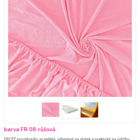
barva FR 08-růžová
FROTÉ prostěradlo je měkké, příjemné na dotek a praktické na údržbu.