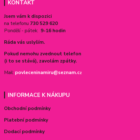
KONTAKT
Jsem vám k dispozici
na telefonu
730 529 620
Pondělí - pátek:
9-16 hodin
Ráda vás uslyším.
Pokud nemohu zvednout telefon
(i to se stává), zavolám zpátky.
Mail:
povleceninamiru@seznam.c
z
INFORMACE K NÁKUPU
Obchodní podmínky
Platební podmínky
Dodací podmínky