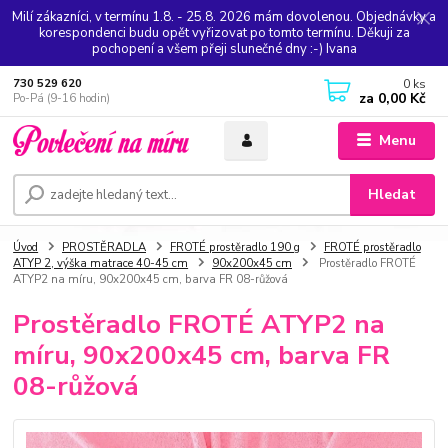
Milí zákazníci, v termínu 1.8. - 25.8. 2026 mám dovolenou. Objednávky a
korespondenci budu opět vyřizovat po tomto termínu. Děkuji za
pochopení a všem přeji slunečné dny :-) Ivana
0
ks
730 529 620
za
0,00 Kč
Po-Pá (9-16 hodin)
Menu
Hledat
Úvod
PROSTĚRADLA
FROTÉ prostěradlo 190 g
FROTÉ prostěradlo
ATYP 2, výška matrace 40-45 cm
90x200x45 cm
Prostěradlo FROTÉ
ATYP2 na míru, 90x200x45 cm, barva FR 08-růžová
Prostěradlo FROTÉ ATYP2 na
míru, 90x200x45 cm, barva FR
08-růžová