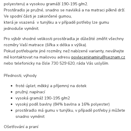
polyesteru) a vysokou gramáží 190-195 g/m2.
Prostěradlo je pružné, snadno se navléká a na matraci pěkně drží.
Ve spodní části je zakončené gumou,
která je vsazená v tunýlku a v případě potřeby lze gumu
jednoduše vyměnit.
Pro výběr vhodné velikosti prostěradla je důležité změřit všechny
rozměry Vaší matrace (šířka x délka x výška).
Pokud potřebujete jiné rozměry, než nabízené varianty, neváhejte
mě kontaktovat na mailovou adresu
povleceninamiru@seznam.cz
nebo telefonicky na čísle 730 529 620, ráda Vás uslyším.
Přednosti, výhody
froté úplet, měkký a příjemný na dotek
pružný, napínací
vysoká gramáž 190-195 g/m2
vysoký podíl bavlny (84% bavlna a 16% polyester)
prostěradlo má gumu v tunýlku, v případě potřeby ji můžete
snadno vyměnit
Ošetřování a praní