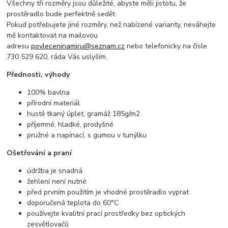
Všechny tři rozměry jsou důležité, abyste měli jistotu, že
prostěradlo bude perfektně sedět.
Pokud potřebujete jiné rozměry, než nabízené varianty, neváhejte
mě kontaktovat na mailovou
adresu
povleceninamiru@seznam.cz
nebo telefonicky na čísle
730 529 620, ráda Vás uslyším.
Přednosti, výhody
100% bavlna
přírodní materiál
hustě tkaný úplet, gramáž 185g/m2
příjemné, hladké, prodyšné
pružné a napínací, s gumou v tunýlku
Ošetřování a praní
údržba je snadná
žehlení není nutné
před prvním použitím je vhodné prostěradlo vyprat
doporučená teplota do 60°C
používejte kvalitní prací prostředky bez optických
zesvětlovačů