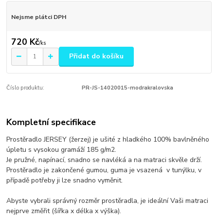
Nejsme plátci DPH
720 Kč
/
ks
Přidat do košíku
Číslo produktu:
PR-JS-14020015-modrakralovska
Kompletní specifikace
Prostěradlo JERSEY (žerzej) je ušité z hladkého 100% bavlněného
úpletu s vysokou gramáží 185 g/m2.
Je pružné, napínací, snadno se navléká a na matraci skvěle drží.
Prostěradlo je zakončené gumou, guma je vsazená v tunýlku, v
případě potřeby ji lze snadno vyměnit.
Abyste vybrali správný rozměr prostěradla, je ideální Vaši matraci
nejprve změřit (šířka x délka x výška).