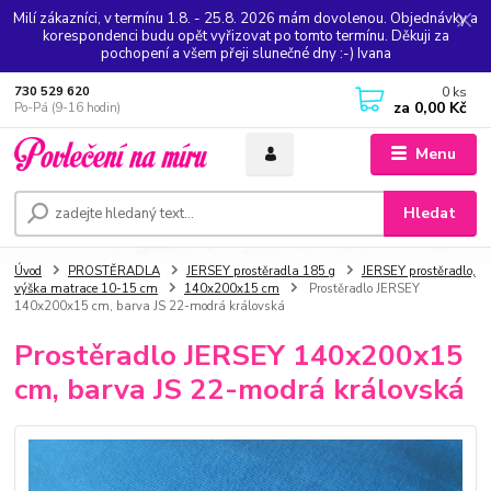
Milí zákazníci, v termínu 1.8. - 25.8. 2026 mám dovolenou. Objednávky a
korespondenci budu opět vyřizovat po tomto termínu. Děkuji za
pochopení a všem přeji slunečné dny :-) Ivana
0
ks
730 529 620
za
0,00 Kč
Po-Pá (9-16 hodin)
Menu
Hledat
Úvod
PROSTĚRADLA
JERSEY prostěradla 185 g
JERSEY prostěradlo,
výška matrace 10-15 cm
140x200x15 cm
Prostěradlo JERSEY
140x200x15 cm, barva JS 22-modrá královská
Prostěradlo JERSEY 140x200x15
cm, barva JS 22-modrá královská