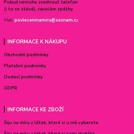
Pokud nemohu zvednout telefon
(i to se stává), zavolám zpátky.
Mail:
povleceninamiru@seznam.c
z
INFORMACE K NÁKUPU
Obchodní podmínky
Platební podmínky
Dodací podmínky
GDPR
INFORMACE KE ZBOŽÍ
Šiju na míru z látek, které si u mě vyberete
Šiju na míru z látek, které si sami dodáte