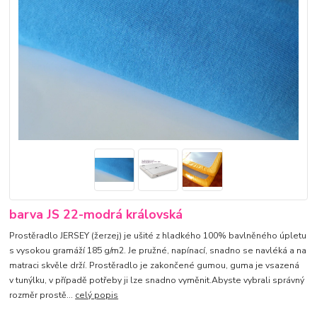
barva JS 22-modrá královská
Prostěradlo JERSEY (žerzej) je ušité z hladkého 100% bavlněného úpletu
s vysokou gramáží 185 g/m2. Je pružné, napínací, snadno se navléká a na
matraci skvěle drží. Prostěradlo je zakončené gumou, guma je vsazená
v tunýlku, v případě potřeby ji lze snadno vyměnit.Abyste vybrali správný
rozměr prostě...
celý popis