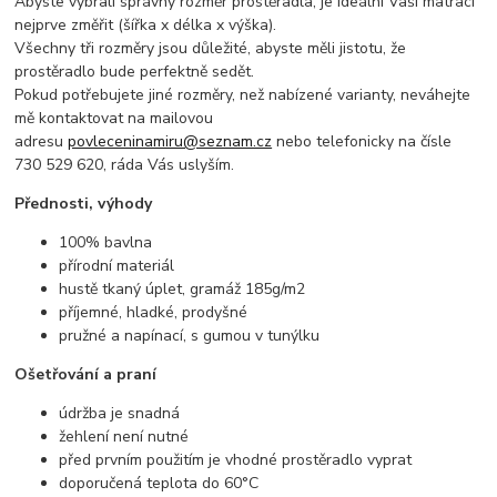
Abyste vybrali správný rozměr prostěradla, je ideální Vaši matraci
nejprve změřit (šířka x délka x výška).
Všechny tři rozměry jsou důležité, abyste měli jistotu, že
prostěradlo bude perfektně sedět.
Pokud potřebujete jiné rozměry, než nabízené varianty, neváhejte
mě kontaktovat na mailovou
adresu
povleceninamiru@seznam.cz
nebo telefonicky na čísle
730 529 620, ráda Vás uslyším.
Přednosti, výhody
100% bavlna
přírodní materiál
hustě tkaný úplet, gramáž 185g/m2
příjemné, hladké, prodyšné
pružné a napínací, s gumou v tunýlku
Ošetřování a praní
údržba je snadná
žehlení není nutné
před prvním použitím je vhodné prostěradlo vyprat
doporučená teplota do 60°C