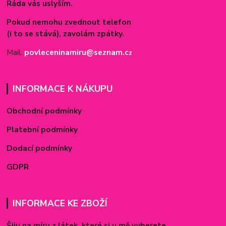
Ráda vás uslyším.
Pokud nemohu zvednout telefon
(i to se stává), zavolám zpátky.
Mail:
povleceninamiru@seznam.c
z
INFORMACE K NÁKUPU
Obchodní podmínky
Platební podmínky
Dodací podmínky
GDPR
INFORMACE KE ZBOŽÍ
Šiju na míru z látek, které si u mě vyberete