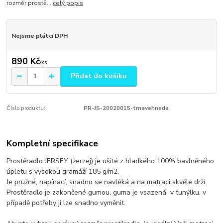
rozměr prostě...
celý popis
Nejsme plátci DPH
890 Kč
/
ks
Přidat do košíku
Číslo produktu:
PR-JS-20020015-tmavehneda
Kompletní specifikace
Prostěradlo JERSEY (žerzej) je ušité z hladkého 100% bavlněného
úpletu s vysokou gramáží 185 g/m2.
Je pružné, napínací, snadno se navléká a na matraci skvěle drží.
Prostěradlo je zakončené gumou, guma je vsazená v tunýlku, v
případě potřeby ji lze snadno vyměnit.