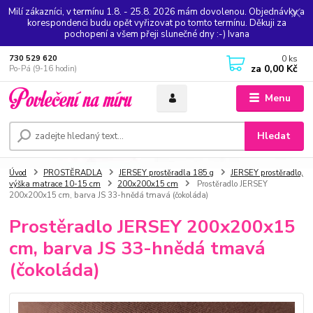
Milí zákazníci, v termínu 1.8. - 25.8. 2026 mám dovolenou. Objednávky a
korespondenci budu opět vyřizovat po tomto termínu. Děkuji za
pochopení a všem přeji slunečné dny :-) Ivana
0
ks
730 529 620
za
0,00 Kč
Po-Pá (9-16 hodin)
Menu
Hledat
Úvod
PROSTĚRADLA
JERSEY prostěradla 185 g
JERSEY prostěradlo,
výška matrace 10-15 cm
200x200x15 cm
Prostěradlo JERSEY
200x200x15 cm, barva JS 33-hnědá tmavá (čokoláda)
Prostěradlo JERSEY 200x200x15
cm, barva JS 33-hnědá tmavá
(čokoláda)