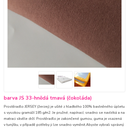
barva JS 33-hnědá tmavá (čokoláda)
Prostěradlo JERSEY (žerzej) je ušité z hladkého 100% bavlněného úpletu
s vysokou gramáží 185 g/m2. Je pružné, napínací, snadno se navléká a na
matraci skvěle drží. Prostěradlo je zakončené gumou, guma je vsazená
v tunýlku, v případě potřeby ji lze snadno vyměnit.Abyste vybrali správný