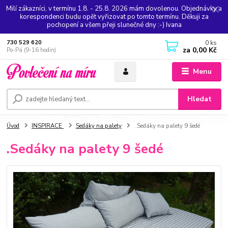
Milí zákazníci, v termínu 1.8. - 25.8. 2026 mám dovolenou. Objednávky a
korespondenci budu opět vyřizovat po tomto termínu. Děkuji za
pochopení a všem přeji slunečné dny :-) Ivana
0
ks
730 529 620
za
0,00 Kč
Po-Pá (9-16 hodin)
Menu
Hledat
Úvod
INSPIRACE
Sedáky na palety
.Sedáky na palety 9 šedé
.Sedáky na palety 9 šedé