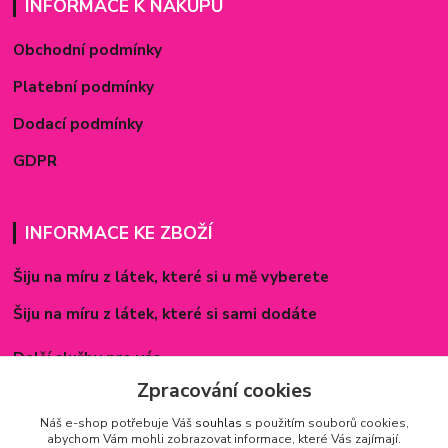
INFORMACE K NÁKUPU
Obchodní podmínky
Platební podmínky
Dodací podmínky
GDPR
INFORMACE KE ZBOŽÍ
Šiju na míru z látek, které si u mě vyberete
Šiju na míru z látek, které si sami dodáte
Další služby pro vás
Zpracování cookies
Způsoby zapínání povlečení
Náš e-shop potřebuje Váš
souhlas
s použitím souborů cookies,
Rozměry prostěradel
abychom Vám mohli zobrazovat informace, které Vás zajímají.