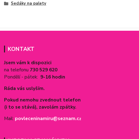
Sedáky na palety
KONTAKT
Jsem vám k dispozici
na telefonu
730 529 620
Pondělí - pátek:
9-16 hodin
Ráda vás uslyším.
Pokud nemohu zvednout telefon
(i to se stává), zavolám zpátky.
Mail:
povleceninamiru@seznam.c
z